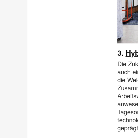
3.
Hyb
Die Zuk
auch ei
die Wei
Zusamme
Arbeits
anwesen
Tageso
technol
geprägt