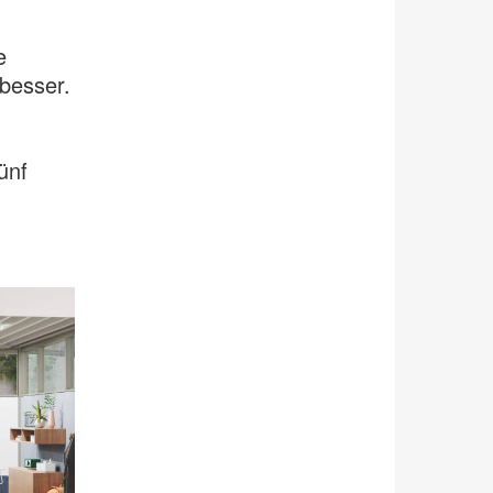
e
besser.
ünf