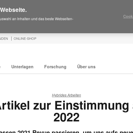
 Webseite.
Cook
uswahl an Inhalten und das beste Webseiten-
NDEN
ONLINE-SHOP
e
Unterlagen
Forschung
Über uns
Hybrides Arbeiten
Artikel zur Einstimmung 
2022
lassen 2021 Revue passieren, um uns aufs neue