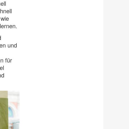
ell
hnell
 wie
lernen.
d
hen und
n für
el
nd