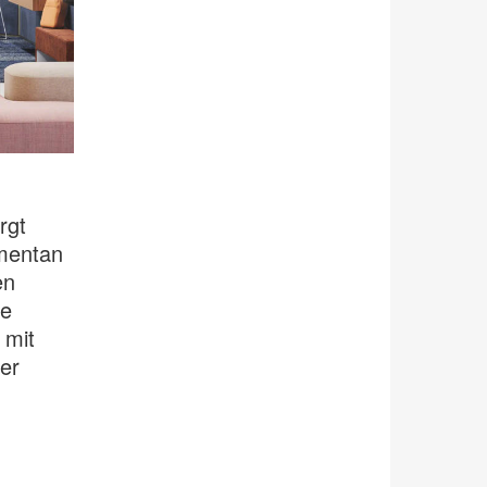
rgt
omentan
en
ie
 mit
er