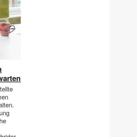
n
warten
ellte
men
lten.
lung
che
brider