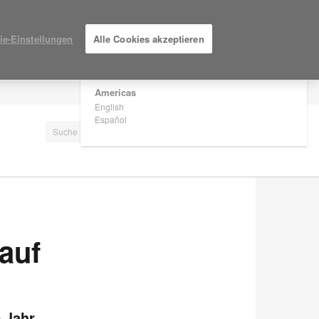
×
Are you in United States?
ie-Einstellungen
Alle Cookies akzeptieren
Would you like to see Products we sell in
your region?
Americas
EINLOGGEN / ANMELDEN
English
Español
auf
 Jahr