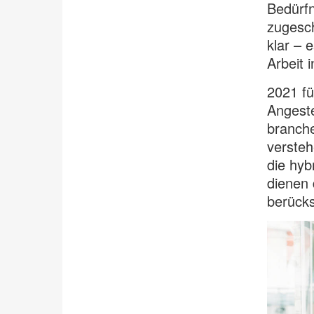
Bedürfn
zugesch
klar – 
Arbeit 
2021 fü
Angeste
branche
verste
die hyb
dienen 
berücks