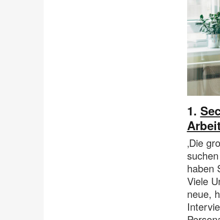
1.
Sec
Arbei
‚Die gr
suchen 
haben S
Viele U
neue, h
Intervi
Persona