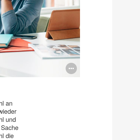
Bildbeschreib
öffnen
hl an
wieder
hl und
r Sache
l die