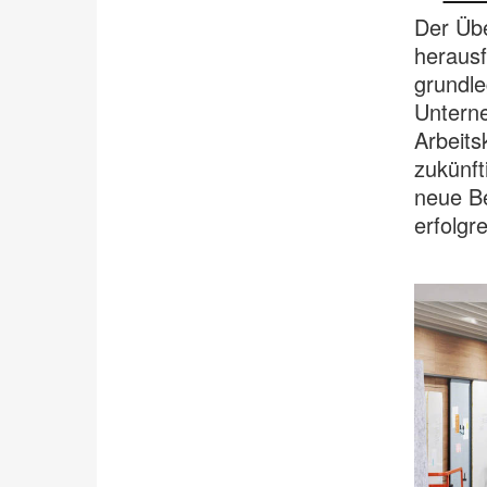
Der Übe
herausf
grundle
Untern
Arbeits
zukünft
neue Be
erfolgr
.