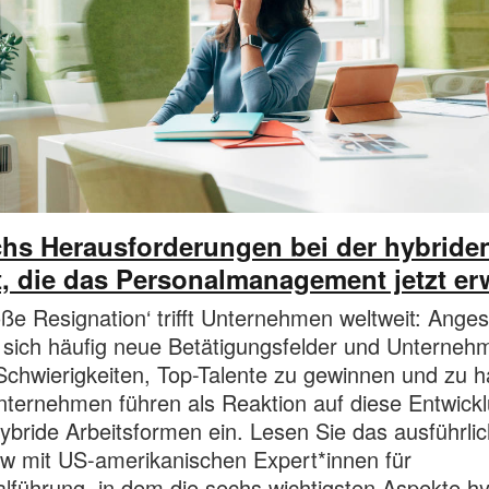
hs Herausforderungen bei der hybride
t, die das Personalmanagement jetzt er
oße Resignation‘ trifft Unternehmen weltweit: Angest
sich häufig neue Betätigungsfelder und Unterneh
chwierigkeiten, Top-Talente zu gewinnen und zu ha
nternehmen führen als Reaktion auf diese Entwick
ybride Arbeitsformen ein. Lesen Sie das ausführli
ew mit US-amerikanischen Expert*innen für
lführung, in dem die sechs wichtigsten Aspekte hy