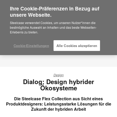
Ihre Cookie-Präferenzen in Bezug auf
×
Are you in United States?
unsere Webseite.
Would you like to see Products we sell in
Steelcase verwendet Cookies, um unseren Nutzer*innen die
your region?
bestmögliche Auswahl an Inhalten und das beste Webseiten-
Erlebenis zu bieten.
Americas
English
Español
Cookie-Einstellungen
Alle Cookies akzeptieren
Design
Dialog: Design hybrider
Ökosysteme
Die Steelcase Flex Collection aus Sicht eines
Produktdesigners: Leistungsstarke Lösungen für die
Zukunft der hybriden Arbeit