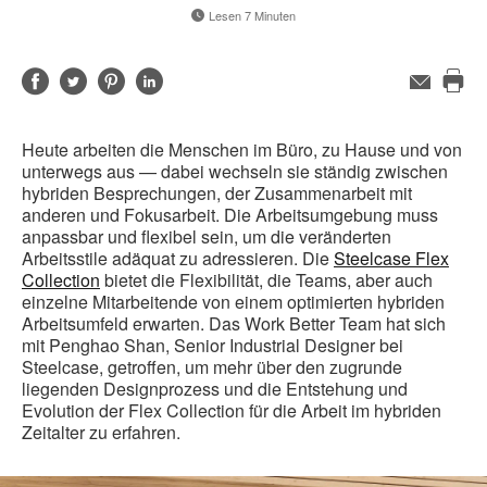
Lesen 7 Minuten
Auf
Auf
Auf
Auf
E-
Mail-
Die
Facebook
Twitter
Pinterest
LinkedIn
Adresse
Sei
teilen
teilen
teilen
teilen
Heute arbeiten die Menschen im Büro, zu Hause und von
dru
unterwegs aus — dabei wechseln sie ständig zwischen
hybriden Besprechungen, der Zusammenarbeit mit
anderen und Fokusarbeit. Die Arbeitsumgebung muss
anpassbar und flexibel sein, um die veränderten
Arbeitsstile adäquat zu adressieren. Die
Steelcase Flex
Collection
bietet die Flexibilität, die Teams, aber auch
einzelne Mitarbeitende von einem optimierten hybriden
Arbeitsumfeld erwarten. Das Work Better Team hat sich
mit Penghao Shan, Senior Industrial Designer bei
Steelcase, getroffen, um mehr über den zugrunde
liegenden Designprozess und die Entstehung und
Evolution der Flex Collection für die Arbeit im hybriden
Zeitalter zu erfahren.