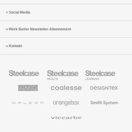
Social Media
Work Better Newsletter-Abonnement
Kontakt
Steelcase
Steelcase
Steelcase
Büromöbel
Health
Education
Möbel
AMQ
Coalesse
Designtex
Solutions
Büromöbel
Textilien
und
Wandverkleidung
Halcon
Orangebox
Smith
System
Viccarbe