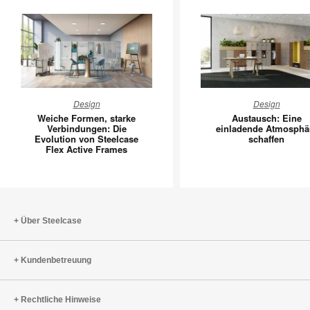
Weiche
Austausc
Design
Design
Formen,
Eine
Weiche Formen, starke
Austausch: Eine
starke
einladen
Verbindungen: Die
einladende Atmosphä
Evolution von Steelcase
schaffen
Verbindungen:
Atmosph
Flex Active Frames
Die
schaffen
Evolution
von
Steelcase
Flex
Über Steelcase
Active
Frames
Kundenbetreuung
Rechtliche Hinweise