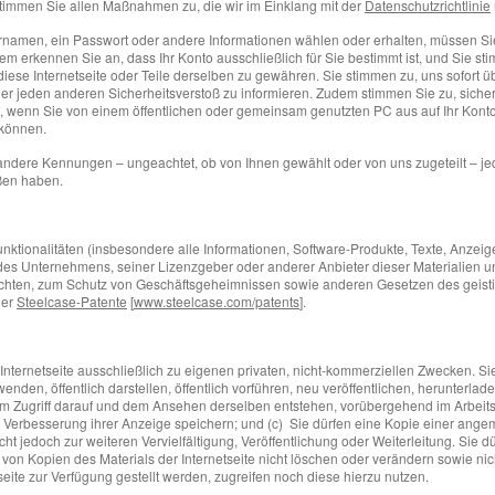
stimmen Sie allen Maßnahmen zu, die wir im Einklang mit der
Datenschutzrichtlinie
rnamen, ein Passwort oder andere Informationen wählen oder erhalten, müssen Sie
 erkennen Sie an, dass Ihr Konto ausschließlich für Sie bestimmt ist, und Sie s
diese Internetseite oder Teile derselben zu gewähren. Sie stimmen zu, uns sofort ü
r jeden anderen Sicherheitsverstoß zu informieren. Zudem stimmen Sie zu, sicher
, wenn Sie von einem öffentlichen oder gemeinsam genutzten PC aus auf Ihr Konto 
können.
andere Kennungen – ungeachtet, ob von Ihnen gewählt oder von uns zugeteilt – je
ßen haben.
unktionalitäten (insbesondere alle Informationen, Software-Produkte, Texte, Anzeig
es Unternehmens, seiner Lizenzgeber oder anderer Anbieter dieser Materialien u
chten, zum Schutz von Geschäftsgeheimnissen sowie anderen Gesetzen des geisti
ler
Steelcase-Patente
[
www.steelcase.com/patents
].
rnetseite ausschließlich zu eigenen privaten, nicht-kommerziellen Zwecken. Sie dü
wenden, öffentlich darstellen, öffentlich vorführen, neu veröffentlichen, herunterl
dem Zugriff darauf und dem Ansehen derselben entstehen, vorübergehend im Arbeits
Verbesserung ihrer Anzeige speichern; und (c) Sie dürfen eine Kopie einer angeme
 jedoch zur weiteren Vervielfältigung, Veröffentlichung oder Weiterleitung. Sie dü
on Kopien des Materials der Internetseite nicht löschen oder verändern sowie nich
seite zur Verfügung gestellt werden, zugreifen noch diese hierzu nutzen.