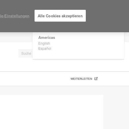
×
Are you in United States?
ie-Einstellungen
Alle Cookies akzeptieren
Would you like to see Products we sell in
your region?
Americas
EINLOGGEN / ANMELDEN
English
Español
WEITERLEITEN