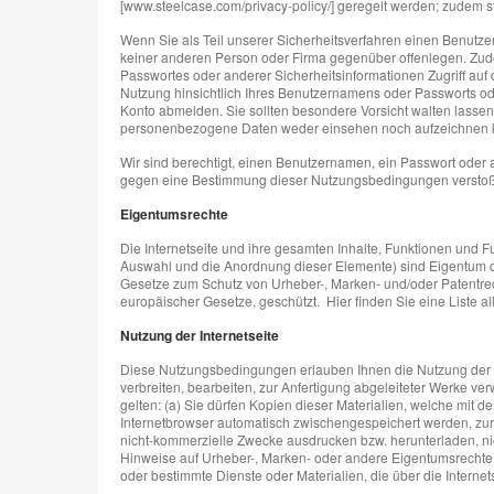
[www.steelcase.com/privacy-policy/] geregelt werden; zudem 
Wenn Sie als Teil unserer Sicherheitsverfahren einen Benutze
keiner anderen Person oder Firma gegenüber offenlegen. Zudem
Passwortes oder anderer Sicherheitsinformationen Zugriff auf 
Nutzung hinsichtlich Ihres Benutzernamens oder Passworts ode
Konto abmelden. Sie sollten besondere Vorsicht walten lassen
personenbezogene Daten weder einsehen noch aufzeichnen 
Wir sind berechtigt, einen Benutzernamen, ein Passwort oder 
gegen eine Bestimmung dieser Nutzungsbedingungen versto
Eigentumsrechte
Die Internetseite und ihre gesamten Inhalte, Funktionen und F
Auswahl und die Anordnung dieser Elemente) sind Eigentum d
Gesetze zum Schutz von Urheber-, Marken- und/oder Patentre
europäischer Gesetze, geschützt. Hier finden Sie eine Liste al
Nutzung der Internetseite
Diese Nutzungsbedingungen erlauben Ihnen die Nutzung der Inte
verbreiten, bearbeiten, zur Anfertigung abgeleiteter Werke ver
gelten: (a) Sie dürfen Kopien dieser Materialien, welche mit 
Internetbrowser automatisch zwischengespeichert werden, zur 
nicht-kommerzielle Zwecke ausdrucken bzw. herunterladen, nicht
Hinweise auf Urheber-, Marken- oder andere Eigentumsrechte v
oder bestimmte Dienste oder Materialien, die über die Internet