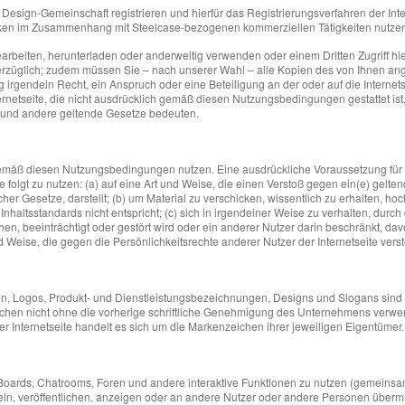
r Design-Gemeinschaft registrieren und hierfür das Registrierungsverfahren der I
cken im Zusammenhang mit Steelcase-bezogenen kommerziellen Tätigkeiten nutze
 bearbeiten, herunterladen oder anderweitig verwenden oder einem Dritten Zugrif
nverzüglich; zudem müssen Sie – nach unserer Wahl – alle Kopien des von Ihnen ang
irgendein Recht, ein Anspruch oder eine Beteiligung an der oder auf die Internets
rnetseite, die nicht ausdrücklich gemäß diesen Nutzungsbedingungen gestattet ist
 und andere geltende Gesetze bedeuten.
emäß diesen Nutzungsbedingungen nutzen. Eine ausdrückliche Voraussetzung für Ihre
e folgt zu nutzen: (a) auf eine Art und Weise, die einen Verstoß gegen ein(e) geltend
scher Gesetze, darstellt; (b) um Material zu verschicken, wissentlich zu erhalten, 
ltsstandards nicht entspricht; (c) sich in irgendeiner Weise zu verhalten, durch d
hen, beeinträchtigt oder gestört wird oder ein anderer Nutzer darin beschränkt, dav
nd Weise, die gegen die Persönlichkeitsrechte anderer Nutzer der Internetseite verst
, Logos, Produkt- und Dienstleistungsbezeichnungen, Designs und Slogans sind
eichen nicht ohne die vorherige schriftliche Genehmigung des Unternehmens verw
 Internetseite handelt es sich um die Markenzeichen ihrer jeweiligen Eigentümer.
-Boards, Chatrooms, Foren und andere interaktive Funktionen zu nutzen (gemeinsam 
mitteln, veröffentlichen, anzeigen oder an andere Nutzer oder andere Personen übe