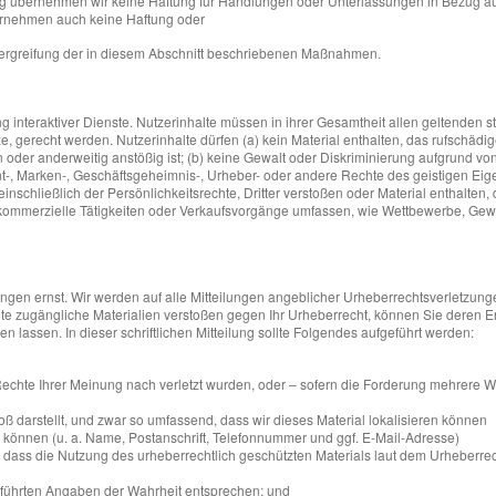
g übernehmen wir keine Haftung für Handlungen oder Unterlassungen in Bezug auf 
bernehmen auch keine Haftung oder
htergreifung der in diesem Abschnitt beschriebenen Maßnahmen.
g interaktiver Dienste. Nutzerinhalte müssen in ihrer Gesamtheit allen geltenden s
e, gerecht werden. Nutzerinhalte dürfen (a) kein Material enthalten, das rufschädi
n oder anderweitig anstößig ist; (b) keine Gewalt oder Diskriminierung aufgrund vo
atent-, Marken-, Geschäftsgeheimnis-, Urheber- oder andere Rechte des geistigen 
chließlich der Persönlichkeitsrechte, Dritter verstoßen oder Material enthalten, da
) kommerzielle Tätigkeiten oder Verkaufsvorgänge umfassen, wie Wettbewerbe, Ge
en ernst. Wir werden auf alle Mitteilungen angeblicher Urheberrechtsverletzung
ite zugängliche Materialien verstoßen gegen Ihr Urheberrecht, können Sie deren En
 lassen. In dieser schriftlichen Mitteilung sollte Folgendes aufgeführt werden:
hte Ihrer Meinung nach verletzt wurden, oder – sofern die Forderung mehrere Werk
 darstellt, und zwar so umfassend, dass wir dieses Material lokalisieren können
önnen (u. a. Name, Postanschrift, Telefonnummer und ggf. E-Mail-Adresse)
dass die Nutzung des urheberrechtlich geschützten Materials laut dem Urheberrec
fgeführten Angaben der Wahrheit entsprechen; und