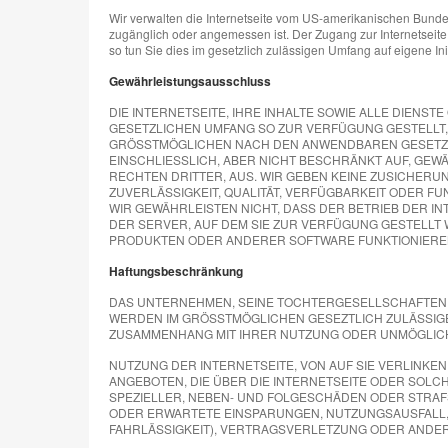
Wir verwalten die Internetseite vom US-amerikanischen Bundes
zugänglich oder angemessen ist. Der Zugang zur Internetseite
so tun Sie dies im gesetzlich zulässigen Umfang auf eigene Init
Gewährleistungsausschluss
DIE INTERNETSEITE, IHRE INHALTE SOWIE ALLE DIEN
GESETZLICHEN UMFANG SO ZUR VERFÜGUNG GESTELLT, 
GRÖSSTMÖGLICHEN NACH DEN ANWENDBAREN GESETZE
EINSCHLIESSLICH, ABER NICHT BESCHRÄNKT AUF, GEW
RECHTEN DRITTER, AUS. WIR GEBEN KEINE ZUSICHERU
ZUVERLÄSSIGKEIT, QUALITÄT, VERFÜGBARKEIT ODER F
WIR GEWÄHRLEISTEN NICHT, DASS DER BETRIEB DER 
DER SERVER, AUF DEM SIE ZUR VERFÜGUNG GESTELLT 
PRODUKTEN ODER ANDERER SOFTWARE FUNKTIONIEREN
Haftungsbeschränkung
DAS UNTERNEHMEN, SEINE TOCHTERGESELLSCHAFTEN O
WERDEN IM GRÖSSTMÖGLICHEN GESEZTLICH ZULÄSSIG
ZUSAMMENHANG MIT IHRER NUTZUNG ODER UNMÖGLIC
NUTZUNG DER INTERNETSEITE, VON AUF SIE VERLINKE
ANGEBOTEN, DIE ÜBER DIE INTERNETSEITE ODER SOLC
SPEZIELLER, NEBEN- UND FOLGESCHÄDEN ODER STRA
ODER ERWARTETE EINSPARUNGEN, NUTZUNGSAUSFALL,
FAHRLÄSSIGKEIT), VERTRAGSVERLETZUNG ODER ANDER