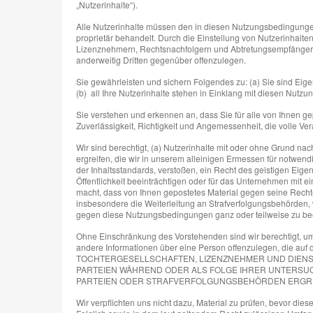
„Nutzerinhalte“).
Alle Nutzerinhalte müssen den in diesen Nutzungsbedingungen a
proprietär behandelt. Durch die Einstellung von Nutzerinhalte
Lizenznehmern, Rechtsnachfolgern und Abtretungsempfängern da
anderweitig Dritten gegenüber offenzulegen.
Sie gewährleisten und sichern Folgendes zu: (a) Sie sind Eig
(b) all Ihre Nutzerinhalte stehen in Einklang mit diesen Nut
Sie verstehen und erkennen an, dass Sie für alle von Ihnen gep
Zuverlässigkeit, Richtigkeit und Angemessenheit, die volle Ve
Wir sind berechtigt, (a) Nutzerinhalte mit oder ohne Grund n
ergreifen, die wir in unserem alleinigen Ermessen für notwe
der Inhaltsstandards, verstoßen, ein Recht des geistigen Eige
Öffentlichkeit beeinträchtigen oder für das Unternehmen mit 
macht, dass von Ihnen gepostetes Material gegen seine Rechte,
insbesondere die Weiterleitung an Strafverfolgungsbehörden, w
gegen diese Nutzungsbedingungen ganz oder teilweise zu b
Ohne Einschränkung des Vorstehenden sind wir berechtigt, um
andere Informationen über eine Person offenzulegen, die 
TOCHTERGESELLSCHAFTEN, LIZENZNEHMER UND DIENST
PARTEIEN WÄHREND ODER ALS FOLGE IHRER UNTERSUC
PARTEIEN ODER STRAFVERFOLGUNGSBEHÖRDEN ERGR
Wir verpflichten uns nicht dazu, Material zu prüfen, bevor dies