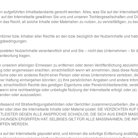
ufgeführten Inhaltsstandards gerecht werden. Alles, was Sie auf der Internetseite 
n auf der Internetseite gewähren Sie uns und unseren Tochtergesellschaften und D
s Recht, all solche Inhalte oder Materialien zu nutzen, zu vervielfältigen, zu be
entümer bzw. Inhaber aller Rechte an den bzw. bezüglich der Nutzerinhalte und h
zungsbedingungen.
osteten Nutzerinhalte verantwortlich sind und Sie – nicht das Unternehmen – für di
rantwortung tragen.
ach unserem alleinigen Ermessen zu entfernen oder deren Veröffentlichung abzulehn
ndig oder angemessen erachten, einschließlich wenn wir annehmen, dass diese Nut
ntums oder ein anderes Recht einer Person oder eines Unternehmens verletzen, die 
einer Haftung einhergehen könnten; (c) Ihre persönlichen Angaben und andere Infor
 einschließlich Rechte des geistigen Eigentums oder Persönlichkeitsrechte, verstö
enn eine rechtswidrige oder unbefugte Nutzung der Internetseite erfolgt; oder (e)
eenden oder auszusetzen.
fassend mit Strafverfolgungsbehörden oder Gerichten zusammenzuarbeiten, die uns 
auf der oder über die Internetseite Inhalte oder Material postet. SIE VERZI
LEISTER GEGEN ALLE ANSPRÜCHE SCHADLOS, DIE SICH AUS EINER MAS
HUNGEN ERGRIFFEN HAT. SELBIGES GILT FÜR ALLE MASSNAHMEN, DIE I
IFFEN WERDEN.
es auf der Internetseite gepostet wird, und können die sofortige Entfernung anstößig