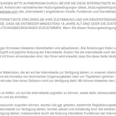
EN BITTE AUFMERKSAM DURCH, BEVOR SIE DIESE INTERNETSEITE NUTZEN. Di
rwaltet. Anhand der nachstehenden Nutzungsbedingungen (diese „Nutzungsbedingung
eelcase.com
(die „Internetseite“) angebotenen Inhalte, Funktionen und Dienstleist
INTERNETSEITE ERKLÄREN SIE IHRE ZUSTIMMUNG UND IHR EINVERSTÄND
SIE, DASS SIE ENTWEDER MINDESTENS 18 JAHRE ALT SIND ODER DIE ZU
UNGSBEDINGUNGEN ZUZUSTIMMEN. Wenn Sie diesen Nutzungsbedingungen nic
n Ermessen bisweilen überarbeiten und aktualisieren. Alle Änderungen treten unmi
Zugriff und jegliche Nutzung der Internetseite. Nutzen Sie die Internetseite nach 
mit ihnen einverstanden sind. Von Ihnen wird erwartet, dass Sie diese Seite häuf
der Materialien, die wir auf der Internetseite zur Verfügung stellen, in unserem al
nd die Korrektur von technischen Ungenauigkeiten oder von Tippfehlern gehören. 
t oder über einen Zeitraum nicht zur Verfügung steht. Wir können bisweilen den Zu
n zu treffen, um auf die Internetseite zugreifen zu können, sowie dafür, sicherzustel
n und sie einhalten.
essourcen zugreifen können, werden Sie ggf. gebeten, bestimmte Registrierungsde
nternetseite zur Verfügung stellen, korrekt, aktuell und vollständig sind. Sie erkläre
rfügung stellen, insbesondere durch die Nutzung interaktiver Funktionen der Interne