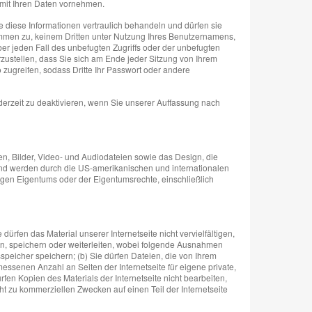
mit Ihren Daten vornehmen.
 diese Informationen vertraulich behandeln und dürfen sie
timmen zu, keinem Dritten unter Nutzung Ihres Benutzernamens,
ber jeden Fall des unbefugten Zugriffs oder der unbefugten
zustellen, dass Sie sich am Ende jeder Sitzung von Ihrem
zugreifen, sodass Dritte Ihr Passwort oder andere
derzeit zu deaktivieren, wenn Sie unserer Auffassung nach
en, Bilder, Video- und Audiodateien sowie das Design, die
nd werden durch die US-amerikanischen und internationalen
gen Eigentums oder der Eigentumsrechte, einschließlich
rfen das Material unserer Internetseite nicht vervielfältigen,
aden, speichern oder weiterleiten, wobei folgende Ausnahmen
speicher speichern; (b) Sie dürfen Dateien, die von Ihrem
ssenen Anzahl an Seiten der Internetseite für eigene private,
rfen Kopien des Materials der Internetseite nicht bearbeiten,
t zu kommerziellen Zwecken auf einen Teil der Internetseite