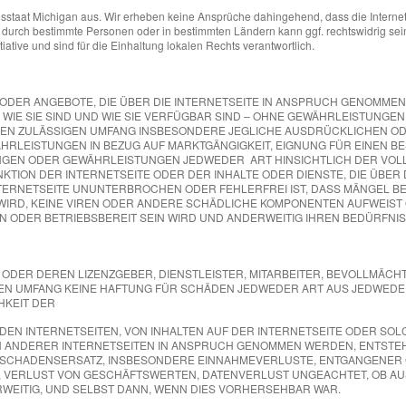
staat Michigan aus. Wir erheben keine Ansprüche dahingehend, dass die Internets
 durch bestimmte Personen oder in bestimmten Ländern kann ggf. rechtswidrig sein
iative und sind für die Einhaltung lokalen Rechts verantwortlich.
STE ODER ANGEBOTE, DIE ÜBER DIE INTERNETSEITE IN ANSPRUCH GENOM
WIE SIE SIND UND WIE SIE VERFÜGBAR SIND – OHNE GEWÄHRLEISTUNGEN
N ZULÄSSIGEN UMFANG INSBESONDERE JEGLICHE AUSDRÜCKLICHEN OD
ÄHRLEISTUNGEN IN BEZUG AUF MARKTGÄNGIGKEIT, EIGNUNG FÜR EINEN 
NGEN ODER GEWÄHRLEISTUNGEN JEDWEDER ART HINSICHTLICH DER VOLLSTÄ
UNKTION DER INTERNETSEITE ODER DER INHALTE ODER DIENSTE, DIE ÜBE
INTERNETSEITE UNUNTERBROCHEN ODER FEHLERFREI IST, DASS MÄNGEL 
WIRD, KEINE VIREN ODER ANDERE SCHÄDLICHE KOMPONENTEN AUFWEIST O
 ODER BETRIEBSBEREIT SEIN WIRD UND ANDERWEITIG IHREN BEDÜRFN
DER DEREN LIZENZGEBER, DIENSTLEISTER, MITARBEITER, BEVOLLMÄCHT
EN UMFANG KEINE HAFTUNG FÜR SCHÄDEN JEDWEDER ART AUS JEDWEDE
HKEIT DER
NDEN INTERNETSEITEN, VON INHALTEN AUF DER INTERNETSEITE ODER S
H ANDERER INTERNETSEITEN IN ANSPRUCH GENOMMEN WERDEN, ENTSTEHE
FSCHADENSERSATZ, INSBESONDERE EINNAHMEVERLUSTE, ENTGANGENER
 VERLUST VON GESCHÄFTSWERTEN, DATENVERLUST UNGEACHTET, OB AU
WEITIG, UND SELBST DANN, WENN DIES VORHERSEHBAR WAR.