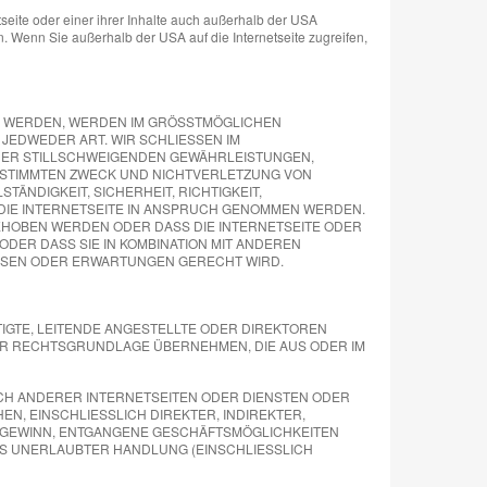
eite oder einer ihrer Inhalte auch außerhalb der USA
. Wenn Sie außerhalb der USA auf die Internetseite zugreifen,
MEN WERDEN, WERDEN IM GRÖSSTMÖGLICHEN
 JEDWEDER ART. WIR SCHLIESSEN IM
ER STILLSCHWEIGENDEN GEWÄHRLEISTUNGEN,
BESTIMMTEN ZWECK UND NICHTVERLETZUNG VON
NDIGKEIT, SICHERHEIT, RICHTIGKEIT,
R DIE INTERNETSEITE IN ANSPRUCH GENOMMEN WERDEN.
BEHOBEN WERDEN ODER DASS DIE INTERNETSEITE ODER
DER DASS SIE IN KOMBINATION MIT ANDEREN
ISSEN ODER ERWARTUNGEN GERECHT WIRD.
IGTE, LEITENDE ANGESTELLTE ODER DIREKTOREN
R RECHTSGRUNDLAGE ÜBERNEHMEN, DIE AUS ODER IM
OLCH ANDERER INTERNETSEITEN ODER DIENSTEN ODER
N, EINSCHLIESSLICH DIREKTER, INDIREKTER,
 GEWINN, ENTGANGENE GESCHÄFTSMÖGLICHKEITEN
S UNERLAUBTER HANDLUNG (EINSCHLIESSLICH