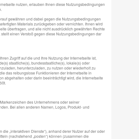
nternetseite nutzen, erlauben Ihnen diese Nutzungsbedingungen
n.
f hierauf gewähren und dabei gegen die Nutzungsbedingungen
efertigten Materials zurückgeben oder vernichten. Ihnen wird
eite übertragen, und alle nicht ausdrücklich gewährten Rechte
, stellt einen Verstoß gegen diese Nutzungsbedingungen dar
n Zugriff auf die und Ihre Nutzung der Internetseite ist,
e(s) staatliche(s), bundesstaatliche(s), lokale(s) oder
hochzuladen, herunterzuladen, zu nutzen oder wiederholt zu
ie das reibungslose Funktionieren der Internetseite in
on abgehalten oder darin beeinträchtigt wird, die Internetseite
ößt.
 Markenzeichen des Unternehmens oder seiner
enden. Bei allen anderen Namen, Logos, Produkt- und
die „interaktiven Dienste“), anhand derer Nutzer auf der oder
rmitteln (nachstehend „posten“) können (zusammen die