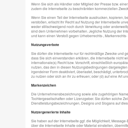
Wenn Sie sich als Händler oder Mitglied der Presse bzw. eine
zudem die Internetseite zu beschränkten kommerziellen Zwe
Wenn Sie einen Teil der Internetseite ausdrucken, kopieren,
verstoßen, erlischt Ihr Recht auf Nutzung der Internetseite u
weder stillschweigend noch durch Verwirkung oder anderweitig 
sind dem Unternehmen vorbehalten. Jegliche Nutzung der Inte
und kann einen Verstoß gegen Urheberrechts-, Markenrechts-
Nutzungsverbote
Sie dürfen die Internetseite nur für rechtmäßige Zwecke und g
dass Sie sich einverstanden erklären, die Internetseite nicht wi
internationale(s) Recht bzw. Vorschrift, einschließlich europäi
nutzen, das den in diesen Nutzungsbedingungen dargelegten Inha
irgendeiner Form deaktiviert, überlastet, beschädigt, unterbroc
zu nutzen oder sich an ihr zu erfreuen; oder (d) auf eine Art u
Markenzeichen
Die Unternehmensbezeichnung sowie alle zugehörigen Namen
Tochtergesellschaften oder Lizenzgeber. Sie dürfen solche Z
Dienstleistungsbezeichnungen, Designs und Slogans auf dieser
Nutzergenerierte Inhalte
Sie haben auf der Internetseite ggf. die Möglichkeit, Message
über die Internetseite Inhalte oder Material einstellen, über