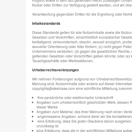
Folglich sowie in dem laut geltendem Recht zulässigen Umfan
Nutzer oder Dritten zur Verfügung gestellt werden, und wir ü
Verantwortung gegenüber Dritten für die Ergreifung oder Nic
Inhaltsstandards
Diese Standards gelten für alle Nutzerinhalte sowie die Nutzun
Gesetzen und Vorschriften, einschließlich europäischer Gesetz
belästigend, verleumderisch, obszön, sexuell anzüglich, profa
sexueller Orientierung oder Alter fördern; (c) nicht gegen P
Unternehmens verstoßen; (d) gegen die gesetzlichen Rechte, eins
geltenden Gesetzen oder Vorschriften geben könnte; oder (e
Tauschgeschäfte oder Werbeaktionen.
Urheberrechtsverletzungen
Wir nehmen Forderungen aufgrund von Urheberrechtsverletzung
Meinung sind, Nutzerinhalte oder andere auf dieser Internetse
copyrights@steelcase.com eine schriftliche Mitteilung zukommen
Ihre persönliche oder elektronische Unterschrift
Angaben zum urheberrechtlich geschützten Werk, dessen Rec
dieser Werke
Angaben zum Material, das Ihrer Meinung nach einen Verstoß
angemessene Angaben, anhand derer wir Sie kontaktieren k
eine Erklärung, dass Sie guten Glaubens davon ausgehen, 
unzulässig ist
eine Erklärung, dass die in der schriftlichen Mitteilung au