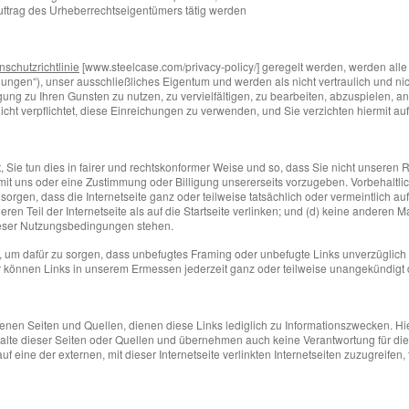
 Auftrag des Urheberrechtseigentümers tätig werden
nschutzrichtlinie
[www.steelcase.com/privacy-policy/] geregelt werden, werden all
gen“), unser ausschließliches Eigentum und werden als nicht vertraulich und nicht
g zu Ihren Gunsten zu nutzen, zu vervielfältigen, zu bearbeiten, abzuspielen, anzu
icht verpflichtet, diese Einreichungen zu verwenden, und Sie verzichten hiermit a
Sie tun dies in fairer und rechtskonformer Weise und so, dass Sie nicht unseren R
uns oder eine Zustimmung oder Billigung unsererseits vorzugeben. Vorbehaltlich 
ür sorgen, dass die Internetseite ganz oder teilweise tatsächlich oder vermeintlich 
eren Teil der Internetseite als auf die Startseite verlinken; und (d) keine anderen 
dieser Nutzungsbedingungen stehen.
 um dafür zu sorgen, dass unbefugtes Framing oder unbefugte Links unverzüglich e
können Links in unserem Ermessen jederzeit ganz oder teilweise unangekündigt d
botenen Seiten und Quellen, dienen diese Links lediglich zu Informationszwecken
alte dieser Seiten oder Quellen und übernehmen auch keine Verantwortung für diese
ine der externen, mit dieser Internetseite verlinkten Internetseiten zuzugreifen, 