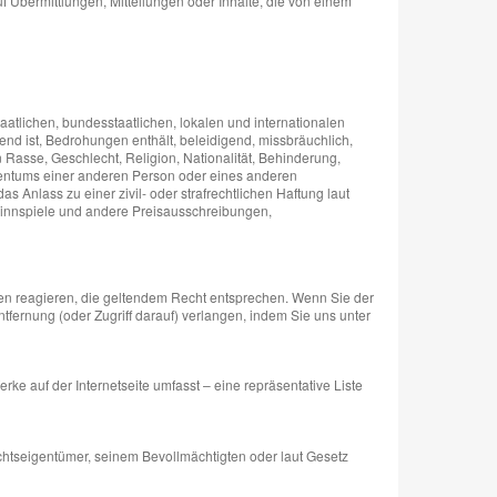
Übermittlungen, Mitteilungen oder Inhalte, die von einem
taatlichen, bundesstaatlichen, lokalen und internationalen
gend ist, Bedrohungen enthält, beleidigend, missbräuchlich,
n Rasse, Geschlecht, Religion, Nationalität, Behinderung,
Eigentums einer anderen Person oder eines anderen
s Anlass zu einer zivil- oder strafrechtlichen Haftung laut
winnspiele und andere Preisausschreibungen,
en reagieren, die geltendem Recht entsprechen. Wenn Sie der
tfernung (oder Zugriff darauf) verlangen, indem Sie uns unter
e auf der Internetseite umfasst – eine repräsentative Liste
htseigentümer, seinem Bevollmächtigten oder laut Gesetz