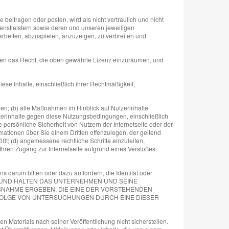
beitragen oder posten, wird als nicht vertraulich und nicht
ienstleistern sowie deren und unseren jeweiligen
arbeiten, abzuspielen, anzuzeigen, zu verbreiten und
aben das Recht, die oben gewährte Lizenz einzuräumen, und
ese Inhalte, einschließlich ihrer Rechtmäßigkeit,
en; (b) alle Maßnahmen im Hinblick auf Nutzerinhalte
zerinhalte gegen diese Nutzungsbedingungen, einschließlich
persönliche Sicherheit von Nutzern der Internetseite oder der
mationen über Sie einem Dritten offenzulegen, der geltend
ßt; (d) angemessene rechtliche Schritte einzuleiten,
 Ihren Zugang zur Internetseite aufgrund eines Verstoßes
darum bitten oder dazu auffordern, die Identität oder
CHTEN AUF UND HALTEN DAS UNTERNEHMEN UND SEINE
SNAHME ERGEBEN, DIE EINE DER VORSTEHENDEN
NFOLGE VON UNTERSUCHUNGEN DURCH EINE DIESER
en Materials nach seiner Veröffentlichung nicht sicherstellen.