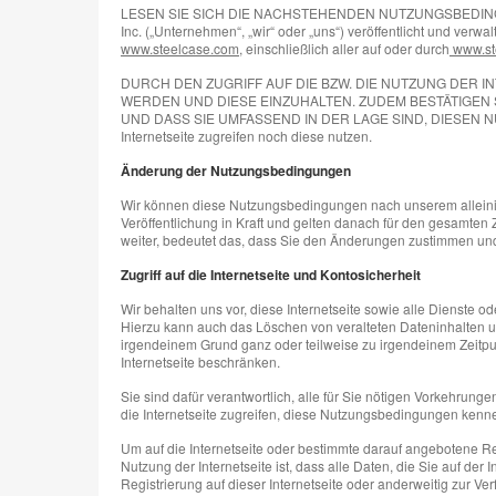
LESEN SIE SICH DIE NACHSTEHENDEN NUTZUNGSBEDINGUNG
Inc. („Unternehmen“, „wir“ oder „uns“) veröffentlicht und ve
www.steelcase.com
, einschließlich aller auf oder durch
www.st
DURCH DEN ZUGRIFF AUF DIE BZW. DIE NUTZUNG DER 
WERDEN UND DIESE EINZUHALTEN. ZUDEM BESTÄTIGEN 
UND DASS SIE UMFASSEND IN DER LAGE SIND, DIESEN NUTZ
Internetseite zugreifen noch diese nutzen.
Änderung der Nutzungsbedingungen
Wir können diese Nutzungsbedingungen nach unserem alleinige
Veröffentlichung in Kraft und gelten danach für den gesamten 
weiter, bedeutet das, dass Sie den Änderungen zustimmen und 
Zugriff auf die Internetseite und Kontosicherheit
Wir behalten uns vor, diese Internetseite sowie alle Dienste o
Hierzu kann auch das Löschen von veralteten Dateninhalten u
irgendeinem Grund ganz oder teilweise zu irgendeinem Zeitpunk
Internetseite beschränken.
Sie sind dafür verantwortlich, alle für Sie nötigen Vorkehrunge
die Internetseite zugreifen, diese Nutzungsbedingungen kenne
Um auf die Internetseite oder bestimmte darauf angebotene R
Nutzung der Internetseite ist, dass alle Daten, die Sie auf der I
Registrierung auf dieser Internetseite oder anderweitig zur Ve