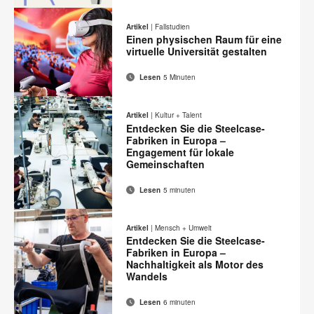
E-
Diese
Auf
Auf
Auf
Auf
Mail-
Facebook
Twitter
Pinterest
LinkedIn
Seite
Artikel
|
Fallstudien
Adresse
teilen
teilen
teilen
teilen
Einen physischen Raum für eine
drucken
virtuelle Universität gestalten
Lesen
5 Minuten
E-
Diese
Auf
Auf
Auf
Auf
Mail-
Facebook
Twitter
Pinterest
LinkedIn
Seite
Artikel
|
Kultur + Talent
Adresse
teilen
teilen
teilen
teilen
Entdecken Sie die Steelcase-
drucken
Fabriken in Europa –
Engagement für lokale
Gemeinschaften
Lesen
5 minuten
E-
Diese
Auf
Auf
Auf
Auf
Mail-
Facebook
Twitter
Pinterest
LinkedIn
Seite
Artikel
|
Mensch + Umwelt
Adresse
teilen
teilen
teilen
teilen
Entdecken Sie die Steelcase-
drucken
Fabriken in Europa –
Nachhaltigkeit als Motor des
Wandels
Lesen
6 minuten