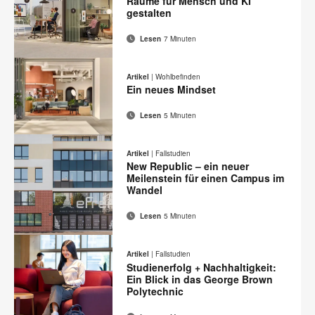
Räume für Mensch und KI
drucken
gestalten
Lesen
7 Minuten
E-
Diese
Auf
Auf
Auf
Auf
Mail-
Facebook
Twitter
Pinterest
LinkedIn
Seite
Artikel
|
Wohlbefinden
Adresse
teilen
teilen
teilen
teilen
Ein neues Mindset
drucken
Lesen
5 Minuten
E-
Diese
Auf
Auf
Auf
Auf
Mail-
Facebook
Twitter
Pinterest
LinkedIn
Seite
Artikel
|
Fallstudien
Adresse
teilen
teilen
teilen
teilen
New Republic – ein neuer
drucken
Meilenstein für einen Campus im
Wandel
Lesen
5 Minuten
E-
Diese
Auf
Auf
Auf
Auf
Mail-
Facebook
Twitter
Pinterest
LinkedIn
Seite
Artikel
|
Fallstudien
Adresse
teilen
teilen
teilen
teilen
Studienerfolg + Nachhaltigkeit:
drucken
Ein Blick in das George Brown
Polytechnic