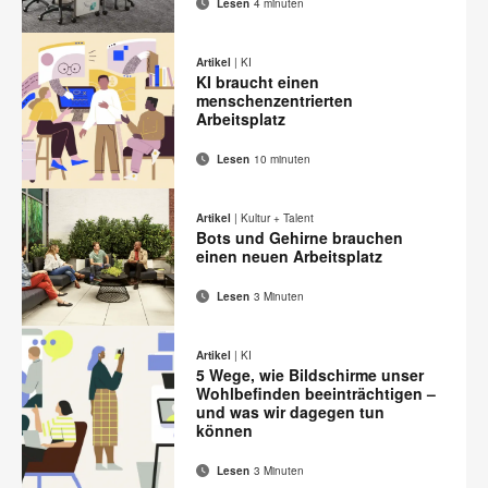
Lesen
4 minuten
E-
Diese
Auf
Auf
Auf
Auf
Mail-
Facebook
Twitter
Pinterest
LinkedIn
Seite
Artikel
|
KI
Adresse
teilen
teilen
teilen
teilen
KI braucht einen
drucken
menschenzentrierten
Arbeitsplatz
Lesen
10 minuten
E-
Diese
Auf
Auf
Auf
Auf
Mail-
Facebook
Twitter
Pinterest
LinkedIn
Seite
Artikel
|
Kultur + Talent
Adresse
teilen
teilen
teilen
teilen
Bots und Gehirne brauchen
drucken
einen neuen Arbeitsplatz
Lesen
3 Minuten
E-
Diese
Auf
Auf
Auf
Auf
Mail-
Facebook
Twitter
Pinterest
LinkedIn
Seite
Artikel
|
KI
Adresse
teilen
teilen
teilen
teilen
5 Wege, wie Bildschirme unser
drucken
Wohlbefinden beeinträchtigen –
und was wir dagegen tun
können
Lesen
3 Minuten