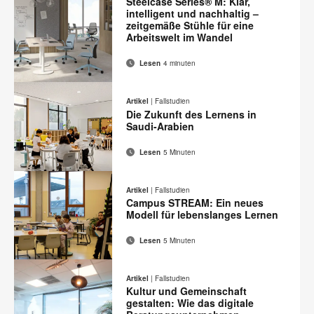
Steelcase Series® M: Klar,
drucken
intelligent und nachhaltig –
zeitgemäße Stühle für eine
Arbeitswelt im Wandel
Lesen
4 minuten
E-
Diese
Auf
Auf
Auf
Auf
Mail-
Facebook
Twitter
Pinterest
LinkedIn
Seite
Artikel
|
Fallstudien
Adresse
teilen
teilen
teilen
teilen
Die Zukunft des Lernens in
drucken
Saudi-Arabien
Lesen
5 Minuten
E-
Diese
Auf
Auf
Auf
Auf
Mail-
Facebook
Twitter
Pinterest
LinkedIn
Seite
Artikel
|
Fallstudien
Adresse
teilen
teilen
teilen
teilen
Campus STREAM: Ein neues
drucken
Modell für lebenslanges Lernen
Lesen
5 Minuten
E-
Diese
Auf
Auf
Auf
Auf
Mail-
Facebook
Twitter
Pinterest
LinkedIn
Seite
Artikel
|
Fallstudien
Adresse
teilen
teilen
teilen
teilen
Kultur und Gemeinschaft
drucken
gestalten: Wie das digitale