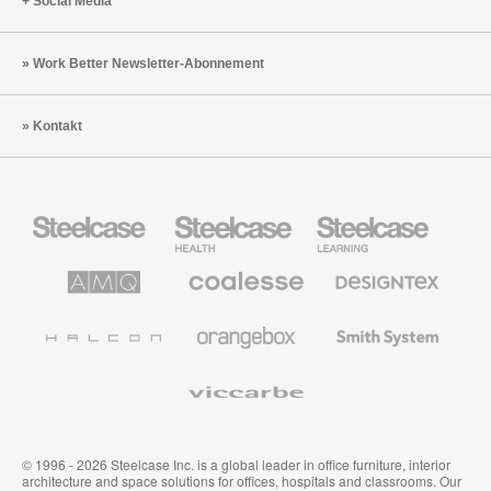
Social Media
Work Better Newsletter-Abonnement
Kontakt
Steelcase
Steelcase
Steelcase
Büromöbel
Health
Education
Möbel
AMQ
Coalesse
Designtex
Solutions
Büromöbel
Textilien
und
Wandverkleidung
Halcon
Orangebox
Smith
System
Viccarbe
© 1996 - 2026 Steelcase Inc. is a global leader in office furniture, interior
architecture and space solutions for offices, hospitals and classrooms. Our