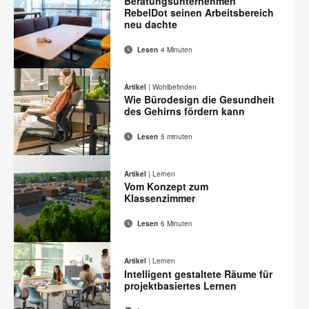
Beratungsunternehmen
RebelDot seinen Arbeitsbereich
neu dachte
Lesen
4 Minuten
E-
Diese
Auf
Auf
Auf
Auf
Mail-
Facebook
Twitter
Pinterest
LinkedIn
Seite
Artikel
|
Wohlbefinden
Adresse
teilen
teilen
teilen
teilen
Wie Bürodesign die Gesundheit
drucken
des Gehirns fördern kann
Lesen
5 minuten
E-
Diese
Auf
Auf
Auf
Auf
Mail-
Facebook
Twitter
Pinterest
LinkedIn
Seite
Artikel
|
Lernen
Adresse
teilen
teilen
teilen
teilen
Vom Konzept zum
drucken
Klassenzimmer
Lesen
6 Minuten
E-
Diese
Auf
Auf
Auf
Auf
Mail-
Facebook
Twitter
Pinterest
LinkedIn
Seite
Artikel
|
Lernen
Adresse
teilen
teilen
teilen
teilen
Intelligent gestaltete Räume für
drucken
projektbasiertes Lernen