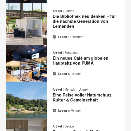
E-
Diese
Auf
Auf
Auf
Auf
Mail-
Facebook
Twitter
Pinterest
LinkedIn
Seite
Artikel
|
Lernen
Adresse
teilen
teilen
teilen
teilen
Die Bibliothek neu denken – für
drucken
die nächste Generation von
Lernenden
Lesen
10 minuten
E-
Diese
Auf
Auf
Auf
Auf
Mail-
Facebook
Twitter
Pinterest
LinkedIn
Seite
Artikel
|
Fallstudien
Adresse
teilen
teilen
teilen
teilen
Ein neues Café am globalen
drucken
Hauptsitz von PUMA
Lesen
5 minuten
E-
Diese
Auf
Auf
Auf
Auf
Mail-
Facebook
Twitter
Pinterest
LinkedIn
Seite
Artikel
|
Mensch + Umwelt
Adresse
teilen
teilen
teilen
teilen
Eine Reise voller Naturschutz,
drucken
Kultur & Gemeinschaft
Lesen
5 Minuten
E-
Diese
Auf
Auf
Auf
Auf
Mail-
Facebook
Twitter
Pinterest
LinkedIn
Seite
Artikel
|
Design
Adresse
teilen
teilen
teilen
teilen