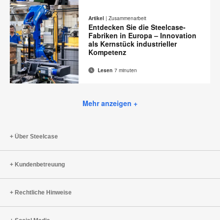
E-
Diese
Auf
Auf
Auf
Auf
Mail-
Facebook
Twitter
Pinterest
LinkedIn
Seite
Artikel
|
Zusammenarbeit
Adresse
teilen
teilen
teilen
teilen
Entdecken Sie die Steelcase-
drucken
Fabriken in Europa – Innovation
als Kernstück industrieller
Kompetenz
Lesen
7 minuten
E-
Diese
Auf
Auf
Auf
Auf
Mail-
Facebook
Twitter
Pinterest
LinkedIn
Seite
Adresse
teilen
teilen
teilen
teilen
Mehr anzeigen +
drucken
Über Steelcase
Kundenbetreuung
Rechtliche Hinweise