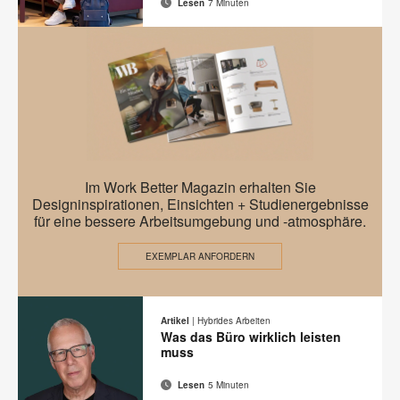
Lesen
7 Minuten
E-
Diese
Auf
Auf
Auf
Auf
Mail-
Facebook
Twitter
Pinterest
LinkedIn
Seite
Adresse
teilen
teilen
teilen
teilen
drucken
EMEA
Im Work Better Magazin erhalten Sie
Work
Designinspirationen, Einsichten + Studienergebnisse
für eine bessere Arbeitsumgebung und -atmosphäre.
Better
–
EXEMPLAR ANFORDERN
A
New
Artikel
|
Hybrides Arbeiten
Mindset
Was das Büro wirklich leisten
muss
Lesen
5 Minuten