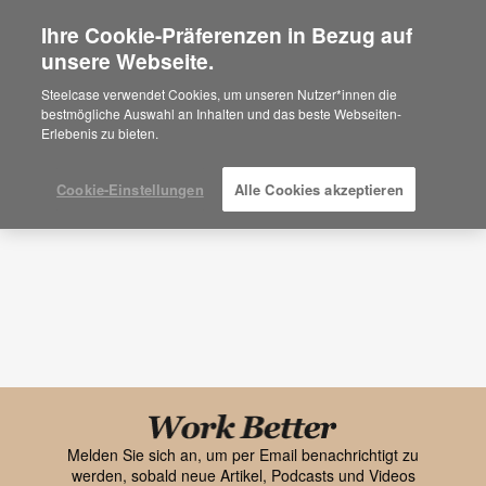
Ihre Cookie-Präferenzen in Bezug auf
×
Are you in United States?
unsere Webseite.
Forschung
Would you like to see Products we sell in
Steelcase verwendet Cookies, um unseren Nutzer*innen die
your region?
bestmögliche Auswahl an Inhalten und das beste Webseiten-
Thema
Medienformat
Erlebenis zu bieten.
Americas
English
Español
Cookie-Einstellungen
Alle Cookies akzeptieren
Black
font
Melden Sie sich an, um per Email benachrichtigt zu
werden, sobald neue Artikel, Podcasts und Videos