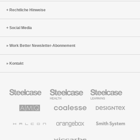
Rechtliche Hinweise
Social Media
Work Better Newsletter-Abonnement
Kontakt
Steelcase
Steelcase
Steelcase
Büromöbel
Health
Education
Möbel
AMQ
Coalesse
Designtex
Solutions
Büromöbel
Textilien
und
Wandverkleidung
Halcon
Orangebox
Smith
System
Viccarbe