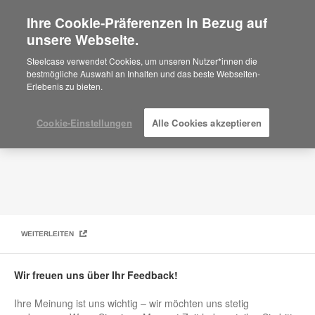
Ihre Cookie-Präferenzen in Bezug auf
×
Are you in United States?
unsere Webseite.
Feedback zur Webseite
Would you like to see Products we sell in
Steelcase verwendet Cookies, um unseren Nutzer*innen die
your region?
bestmögliche Auswahl an Inhalten und das beste Webseiten-
Erlebenis zu bieten.
Americas
English
Español
Cookie-Einstellungen
Alle Cookies akzeptieren
WEITERLEITEN
Wir freuen uns über Ihr Feedback!
Ihre Meinung ist uns wichtig – wir möchten uns stetig