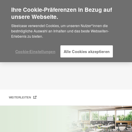
Ihre Cookie-Präferenzen in Bezug auf
×
Are you in United States?
unsere Webseite.
Steelcase Learning
Would you like to see Products we sell in
Steelcase verwendet Cookies, um unseren Nutzer*innen die
your region?
bestmögliche Auswahl an Inhalten und das beste Webseiten-
Erlebenis zu bieten.
Americas
English
Español
Cookie-Einstellungen
Alle Cookies akzeptieren
WEITERLEITEN