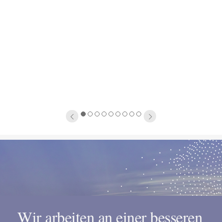
1
2
3
4
5
6
7
8
9
Wir arbeiten an einer besseren