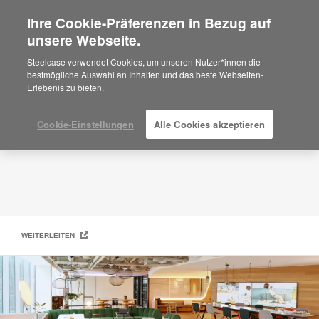
Ihre Cookie-Präferenzen in Bezug auf
×
Are you in United States?
unsere Webseite.
Unser Unternehmen
Would you like to see Products we sell in
Steelcase verwendet Cookies, um unseren Nutzer*innen die
your region?
bestmögliche Auswahl an Inhalten und das beste Webseiten-
Erlebenis zu bieten.
Americas
English
Español
Cookie-Einstellungen
Alle Cookies akzeptieren
WEITERLEITEN