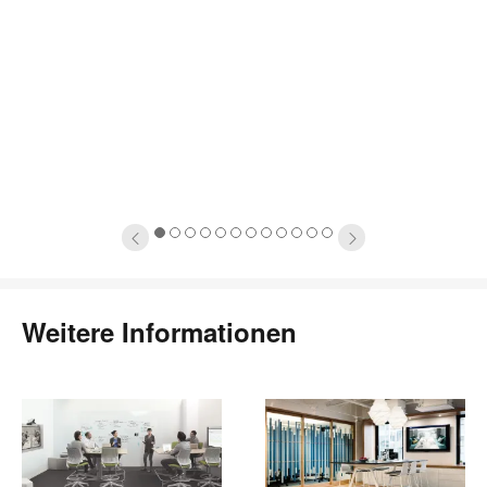
1
2
3
4
5
6
7
8
9
10
11
12
Weitere Informationen