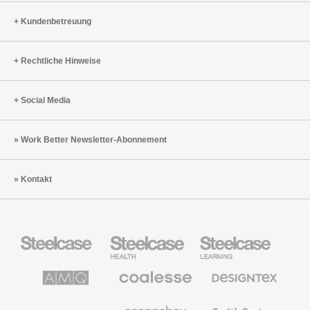
Kundenbetreuung
Rechtliche Hinweise
Social Media
Work Better Newsletter-Abonnement
Kontakt
Steelcase
Steelcase
Steelcase
Büromöbel
Health
Education
Möbel
AMQ
Coalesse
Designtex
Solutions
Büromöbel
Textilien
und
Wandverkleidung
Halcon
Orangebox
Smith