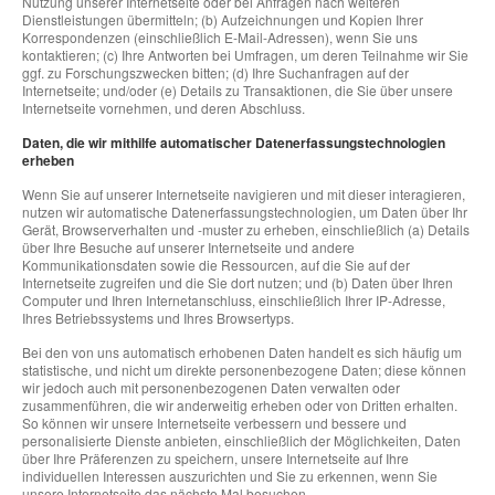
Nutzung unserer Internetseite oder bei Anfragen nach weiteren
Dienstleistungen übermitteln; (b) Aufzeichnungen und Kopien Ihrer
Korrespondenzen (einschließlich E-Mail-Adressen), wenn Sie uns
kontaktieren; (c) Ihre Antworten bei Umfragen, um deren Teilnahme wir Sie
ggf. zu Forschungszwecken bitten; (d) Ihre Suchanfragen auf der
Internetseite; und/oder (e) Details zu Transaktionen, die Sie über unsere
Internetseite vornehmen, und deren Abschluss.
Daten, die wir mithilfe automatischer Datenerfassungstechnologien
erheben
Wenn Sie auf unserer Internetseite navigieren und mit dieser interagieren,
nutzen wir automatische Datenerfassungstechnologien, um Daten über Ihr
Gerät, Browserverhalten und -muster zu erheben, einschließlich (a) Details
über Ihre Besuche auf unserer Internetseite und andere
Kommunikationsdaten sowie die Ressourcen, auf die Sie auf der
Internetseite zugreifen und die Sie dort nutzen; und (b) Daten über Ihren
Computer und Ihren Internetanschluss, einschließlich Ihrer IP-Adresse,
Ihres Betriebssystems und Ihres Browsertyps.
Bei den von uns automatisch erhobenen Daten handelt es sich häufig um
statistische, und nicht um direkte personenbezogene Daten; diese können
wir jedoch auch mit personenbezogenen Daten verwalten oder
zusammenführen, die wir anderweitig erheben oder von Dritten erhalten.
So können wir unsere Internetseite verbessern und bessere und
personalisierte Dienste anbieten, einschließlich der Möglichkeiten, Daten
über Ihre Präferenzen zu speichern, unsere Internetseite auf Ihre
individuellen Interessen auszurichten und Sie zu erkennen, wenn Sie
unsere Internetseite das nächste Mal besuchen.