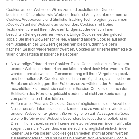
Cookies auf der Webseite. Wir nutzen und bestellen die Dienste
bestimmter Drittparteien wie Werbepartner und Analyseunternehmen, um
Cookies, Webbeacons und ähnliche Tracking-Technologien (zusammen
„Cookies“) auf der Webseite zu verwenden. Cookies sind kleine
Textdateien, die auf Ihrem Browser, Endgerät oder der von Ihnen
besuchten Seite gespeichert werden. Einige Cookies werden gelöscht,
sobald Sie Ihren Browser schließen, während andere Cookies auf nach
dem Schließen des Browsers gespeichert bleiben, damit Sie beim
nächsten Besuch wiedererkannt werden. Cookies auf unserer Internetseite
fallen grundsätzlich in folgende Kategorien:
Notwendige/Erforderliche Cookies: Diese Cookies sind zum Betreiben
unserer Webseite erforderlich und können nicht deaktiviert werden. Sie
werden normalerweise in Zusammenhang mit Ihres Vorgehens gesetzt
und beinhalten z.B. Cookies, die es Ihnen ermöglichen, sich in sicheren
Bereichen einzuloggen, Ihre Präferenzen zu wählen oder Formulare
auszufüllen. Es handelt sich dabei um Session-Cookies, die nach dem
Schließen des Browsers gelöscht werden und nicht zur Speicherung
von persönlichen Daten führen.
Performance-/Analyse-Cookies: Diese ermöglichen uns, die Anzahl der
Nutzer unserer Internetseite zu erkennen und zu verstehen, wie sie auf
unserer Webseite navigieren. Sie ermöglichen z.B. Aussagen darüber,
welche Bereiche der Webseite besonders beliebt oder unbeliebt sind.
Dies hilft uns dabei, unsere Internetseite zu verbessern, indem wir dafür
sorgen, dass die Nutzer das, was sie suchen, möglichst einfach finden
können. Alle von diesen Cookies gesammelten Informationen werden
zusammengefasst und sind deshalb anonym. Wir verwenden Google