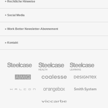
Rechtliche Hinweise
Social Media
Work Better Newsletter-Abonnement
Kontakt
Steelcase
Steelcase
Steelcase
Büromöbel
Health
Education
Möbel
AMQ
Coalesse
Designtex
Solutions
Büromöbel
Textilien
und
Wandverkleidung
Halcon
Orangebox
Smith
System
Viccarbe