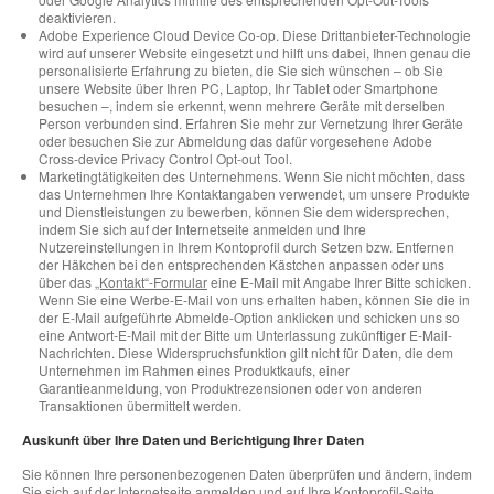
deaktivieren.
Adobe Experience Cloud Device Co-op. Diese Drittanbieter-Technologie
wird auf unserer Website eingesetzt und hilft uns dabei, Ihnen genau die
personalisierte Erfahrung zu bieten, die Sie sich wünschen – ob Sie
unsere Website über Ihren PC, Laptop, Ihr Tablet oder Smartphone
besuchen –, indem sie erkennt, wenn mehrere Geräte mit derselben
Person verbunden sind. Erfahren Sie mehr zur Vernetzung Ihrer Geräte
oder besuchen Sie zur Abmeldung das dafür vorgesehene Adobe
Cross-device Privacy Control Opt-out Tool.
Marketingtätigkeiten des Unternehmens. Wenn Sie nicht möchten, dass
das Unternehmen Ihre Kontaktangaben verwendet, um unsere Produkte
und Dienstleistungen zu bewerben, können Sie dem widersprechen,
indem Sie sich auf der Internetseite anmelden und Ihre
Nutzereinstellungen in Ihrem Kontoprofil durch Setzen bzw. Entfernen
der Häkchen bei den entsprechenden Kästchen anpassen oder uns
über das
„Kontakt“-Formular
eine E-Mail mit Angabe Ihrer Bitte schicken.
Wenn Sie eine Werbe-E-Mail von uns erhalten haben, können Sie die in
der E-Mail aufgeführte Abmelde-Option anklicken und schicken uns so
eine Antwort-E-Mail mit der Bitte um Unterlassung zukünftiger E-Mail-
Nachrichten. Diese Widerspruchsfunktion gilt nicht für Daten, die dem
Unternehmen im Rahmen eines Produktkaufs, einer
Garantieanmeldung, von Produktrezensionen oder von anderen
Transaktionen übermittelt werden.
Auskunft über Ihre Daten und Berichtigung Ihrer Daten
Sie können Ihre personenbezogenen Daten überprüfen und ändern, indem
Sie sich auf der Internetseite anmelden und auf Ihre Kontoprofil-Seite