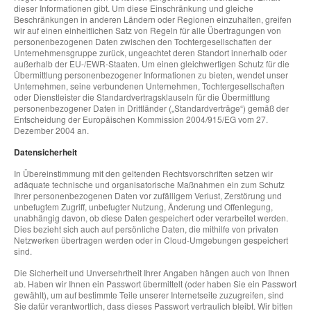
dieser Informationen gibt. Um diese Einschränkung und gleiche
Beschränkungen in anderen Ländern oder Regionen einzuhalten, greifen
wir auf einen einheitlichen Satz von Regeln für alle Übertragungen von
personenbezogenen Daten zwischen den Tochtergesellschaften der
Unternehmensgruppe zurück, ungeachtet deren Standort innerhalb oder
außerhalb der EU-/EWR-Staaten. Um einen gleichwertigen Schutz für die
Übermittlung personenbezogener Informationen zu bieten, wendet unser
Unternehmen, seine verbundenen Unternehmen, Tochtergesellschaften
oder Dienstleister die Standardvertragsklauseln für die Übermittlung
personenbezogener Daten in Drittländer („Standardverträge“) gemäß der
Entscheidung der Europäischen Kommission 2004/915/EG vom 27.
Dezember 2004 an.
Datensicherheit
In Übereinstimmung mit den geltenden Rechtsvorschriften setzen wir
adäquate technische und organisatorische Maßnahmen ein zum Schutz
Ihrer personenbezogenen Daten vor zufälligem Verlust, Zerstörung und
unbefugtem Zugriff, unbefugter Nutzung, Änderung und Offenlegung,
unabhängig davon, ob diese Daten gespeichert oder verarbeitet werden.
Dies bezieht sich auch auf persönliche Daten, die mithilfe von privaten
Netzwerken übertragen werden oder in Cloud-Umgebungen gespeichert
sind.
Die Sicherheit und Unversehrtheit Ihrer Angaben hängen auch von Ihnen
ab. Haben wir Ihnen ein Passwort übermittelt (oder haben Sie ein Passwort
gewählt), um auf bestimmte Teile unserer Internetseite zuzugreifen, sind
Sie dafür verantwortlich, dass dieses Passwort vertraulich bleibt. Wir bitten