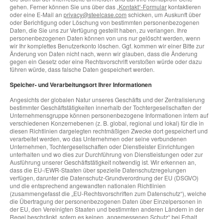
gehen. Ferner können Sie uns über das
„Kontakt“-Formular
kontaktieren
oder eine E-Mail an
privacy@steelcase.com
schicken, um Auskunft über
oder Berichtigung oder Löschung von bestimmten personenbezogenen
Daten, die Sie uns zur Verfügung gestellt haben, zu verlangen. Ihre
personenbezogenen Daten können von uns nur gelöscht werden, wenn
wir Ihr komplettes Benutzerkonto löschen. Ggf. kommen wir einer Bitte zur
Änderung von Daten nicht nach, wenn wir glauben, dass die Änderung
gegen ein Gesetz oder eine Rechtsvorschrift verstoßen würde oder dazu
führen würde, dass falsche Daten gespeichert werden.
Speicher- und Verarbeitungsort Ihrer Informationen
Angesichts der globalen Natur unseres Geschäfts und der Zentralisierung
bestimmter Geschäftstätigkeiten innerhalb der Tochtergesellschaften der
Unternehmensgruppe können personenbezogene Informationen intern auf
verschiedenen Konzernebenen (z. B. global, regional und lokal) für die in
diesen Richtlinien dargelegten rechtmäßigen Zwecke dort gespeichert und
verarbeitet werden, wo das Unternehmen oder seine verbundenen
Unternehmen, Tochtergesellschaften oder Dienstleister Einrichtungen
unterhalten und wo dies zur Durchführung von Dienstleistungen oder zur
Ausführung unserer Geschäftstätigkeit notwendig ist. Wir erkennen an,
dass die EU-/EWR-Staaten über spezielle Datenschutzregelungen
verfügen, darunter die Datenschutz-Grundverordnung der EU (DSGVO)
und die entsprechend angewandten nationalen Richtlinien
(zusammengefasst die „EU-Rechtsvorschriften zum Datenschutz“), welche
die Übertragung der personenbezogenen Daten über Einzelpersonen in
der EU, den Vereinigten Staaten und bestimmten anderen Ländern in der
Regel beschränkt, sofern es keinen „angemessenen Schutz“ bei Erhalt