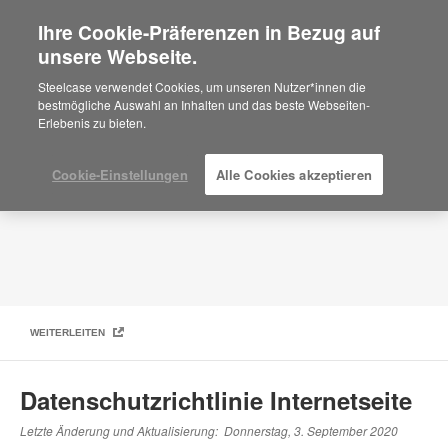
Ihre Cookie-Präferenzen in Bezug auf
×
Are you in United States?
unsere Webseite.
Datenschutzrichtlinie
Would you like to see Products we sell in
Steelcase verwendet Cookies, um unseren Nutzer*innen die
your region?
bestmögliche Auswahl an Inhalten und das beste Webseiten-
Erlebenis zu bieten.
Americas
English
Español
Cookie-Einstellungen
Alle Cookies akzeptieren
WEITERLEITEN
Datenschutzrichtlinie Internetseite
Letzte Änderung und Aktualisierung: Donnerstag, 3. September 2020