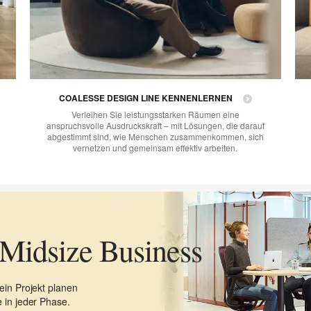
COALESSE DESIGN LINE KENNENLERNEN
Verleihen Sie leistungsstarken Räumen eine
anspruchsvolle Ausdruckskraft – mit Lösungen, die darauf
abgestimmt sind, wie Menschen zusammenkommen, sich
vernetzen und gemeinsam effektiv arbeiten.
 Midsize Business
ein Projekt planen
 in jeder Phase.