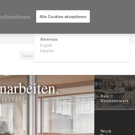
×
Are you in United States?
ie-Einstellungen
Alle Cookies akzeptieren
Would you like to see Products we sell in
your region?
Americas
EINLOGGEN / ANMELDEN
English
Español
narbeiten.
Neu +
Nennenswert
Work