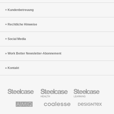
Kundenbetreuung
Rechtliche Hinweise
Social Media
Work Better Newsletter-Abonnement
Kontakt
Steelcase
Steelcase
Steelcase
Büromöbel
Health
Education
Möbel
AMQ
Coalesse
Designtex
Solutions
Büromöbel
Textilien
und
Wandverkleidung
Halcon
Orangebox
Smith