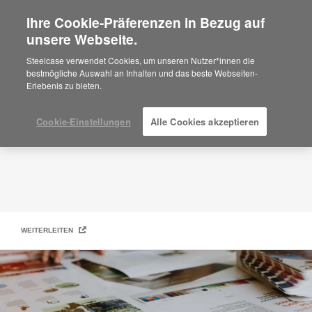
Ihre Cookie-Präferenzen in Bezug auf
×
Are you in United States?
unsere Webseite.
Garantie
Would you like to see Products we sell in
Steelcase verwendet Cookies, um unseren Nutzer*innen die
your region?
bestmögliche Auswahl an Inhalten und das beste Webseiten-
Erlebenis zu bieten.
Americas
English
Español
Cookie-Einstellungen
Alle Cookies akzeptieren
WEITERLEITEN