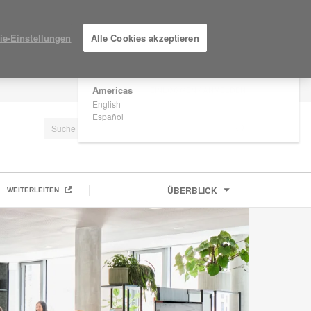
×
Are you in United States?
ie-Einstellungen
Alle Cookies akzeptieren
Would you like to see Products we sell in
your region?
Americas
EINLOGGEN / ANMELDEN
English
Español
ÜBERBLICK
WEITERLEITEN