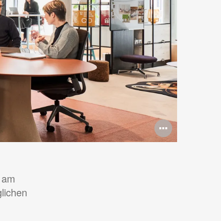
Bildbes
öffnen
, am
lichen