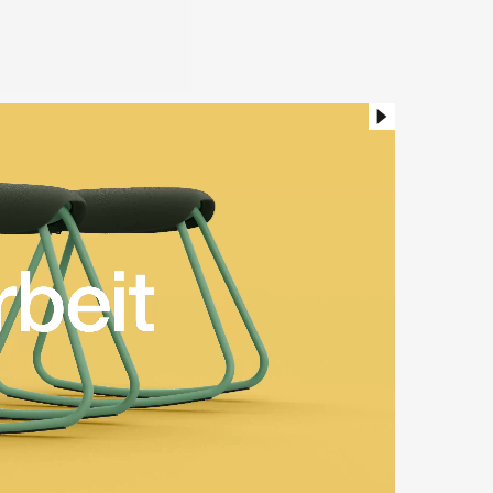
ng
tauschbaren Sitzbezug und
eser Hocker der jeweiligen
r griffbereit, wenn er
 entdecken