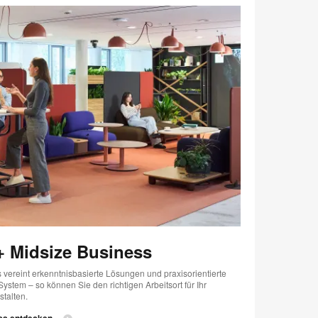
+ Midsize Business
 vereint erkenntnisbasierte Lösungen und praxisorientierte
ystem – so können Sie den richtigen Arbeitsort für Ihr
stalten.
ess entdecken