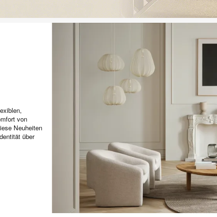
exiblen,
omfort von
diese Neuheiten
dentität über