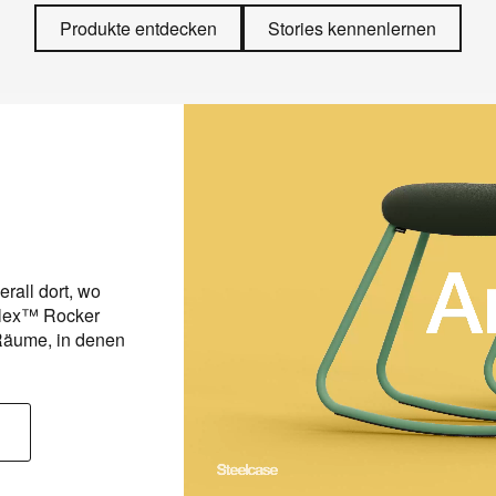
Produkte entdecken
Stories kennenlernen
Arbeit trifft Bewegu
rall dort, wo
Mit seinem leichten Gestell, aus
 Flex™ Rocker
stapelbaren Design passt sich di
e Räume, in denen
Arbeitssituation an – und ist imme
gebraucht wird.
Steelcase Flex Rocker Stool