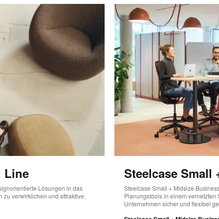
 Line
Steelcase Small 
signorientierte Lösungen in das
Steelcase Small + Midsize Business
 zu verwirklichen und attraktive,
Planungstools in einem vernetzten S
Unternehmen sicher und flexibel ge
Steelcase Small + Midsize Busin