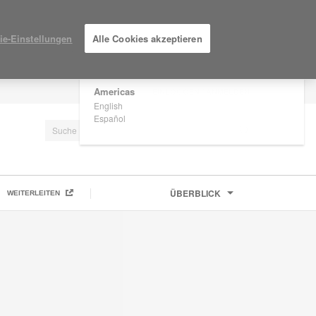
×
Are you in United States?
ie-Einstellungen
Alle Cookies akzeptieren
Would you like to see Products we sell in
your region?
Americas
EINLOGGEN / ANMELDEN
English
Español
ÜBERBLICK
WEITERLEITEN