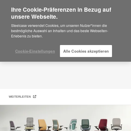
Ihre Cookie-Präferenzen in Bezug auf
×
Are you in United States?
unsere Webseite.
Leistungsstarke Stühle
Would you like to see Products we sell in
Steelcase verwendet Cookies, um unseren Nutzer*innen die
your region?
bestmögliche Auswahl an Inhalten und das beste Webseiten-
Erlebenis zu bieten.
Americas
English
Español
Cookie-Einstellungen
Alle Cookies akzeptieren
WEITERLEITEN