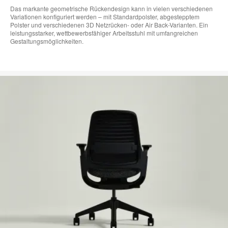
Das markante geometrische Rückendesign kann in vielen verschiedenen
Variationen konfiguriert werden – mit Standardpolster, abgestepptem
Polster und verschiedenen 3D Netzrücken- oder Air Back-Varianten. Ein
leistungsstarker, wettbewerbsfähiger Arbeitsstuhl mit umfangreichen
Gestaltungsmöglichkeiten.