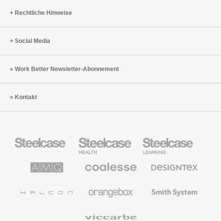
Rechtliche Hinweise
Social Media
Work Better Newsletter-Abonnement
Kontakt
Steelcase
Steelcase
Steelcase
Büromöbel
Health
Education
Möbel
AMQ
Coalesse
Designtex
Solutions
Büromöbel
Textilien
und
Wandverkleidung
Halcon
Orangebox
Smith
System
Viccarbe