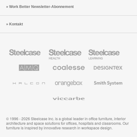
Work Better Newsletter-Abonnement
Kontakt
Steelcase
Steelcase
Steelcase
Büromöbel
Health
Education
Möbel
AMQ
Coalesse
Designtex
Solutions
Büromöbel
Textilien
und
Wandverkleidung
Halcon
Orangebox
Smith
System
Viccarbe
© 1996 - 2026 Steelcase Inc. is a global leader in office furniture, interior
architecture and space solutions for offices, hospitals and classrooms. Our
furniture is inspired by innovative research in workspace design.