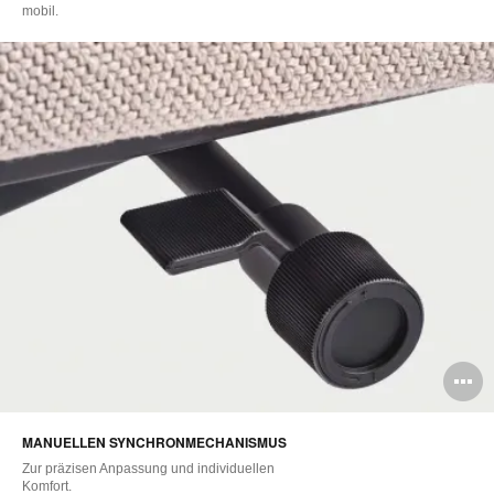
mobil.
B
ö
MANUELLEN SYNCHRONMECHANISMUS
Zur präzisen Anpassung und individuellen
Komfort.