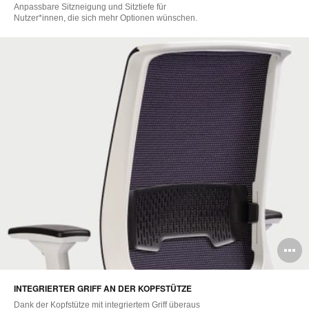
Anpassbare Sitzneigung und Sitztiefe für
Nutzer*innen, die sich mehr Optionen wünschen.
B
ö
INTEGRIERTER GRIFF AN DER KOPFSTÜTZE
Dank der Kopfstütze mit integriertem Griff überaus