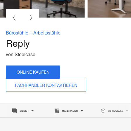
B
ö
Bürostühle + Arbeitsstühle
Reply
von Steelcase
ONLINE KAUFEN
FACHHÄNDLER KONTAKTIEREN
BILDER
MATERIALIEN
3D MODELLE