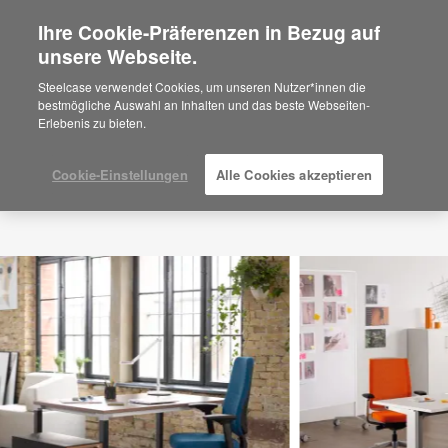
Ihre Cookie-Präferenzen in Bezug auf
×
Are you in United States?
unsere Webseite.
Would you like to see Products we sell in
Steelcase verwendet Cookies, um unseren Nutzer*innen die
your region?
bestmögliche Auswahl an Inhalten und das beste Webseiten-
Erlebenis zu bieten.
Americas
English
Español
Cookie-Einstellungen
Alle Cookies akzeptieren