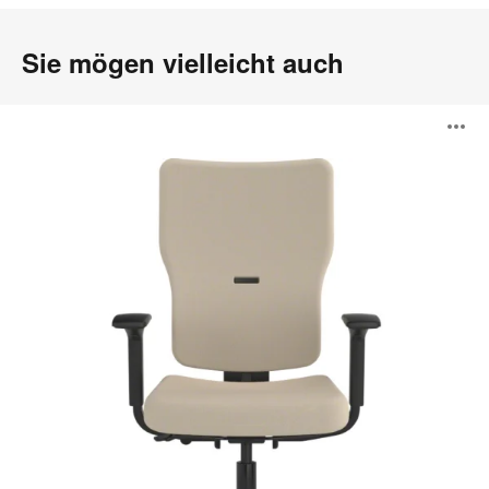
Sie mögen vielleicht auch
Let's
B
B
ö