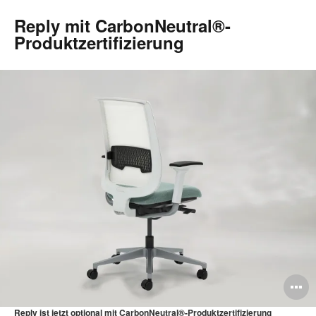
Reply mit CarbonNeutral®-
Produktzertifizierung
B
ö
Reply ist jetzt optional mit CarbonNeutral®-Produktzertifizierung