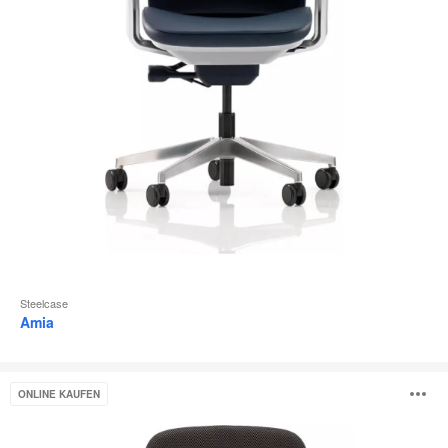
Steelcase
Amia
Leap
B
ONLINE KAUFEN