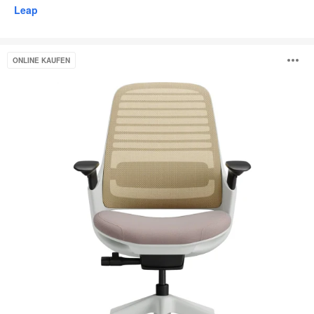
Leap
Steelcase
B
ONLINE KAUFEN
Series
1
ö