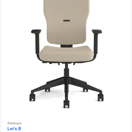
Steelcase
Let's B