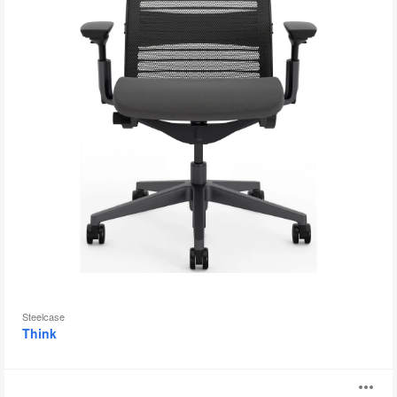
Steelcase
Think
Flo