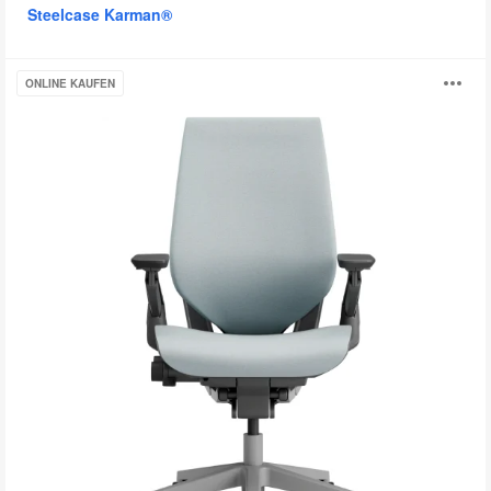
Steelcase Karman®
Gesture
B
ONLINE KAUFEN
öf