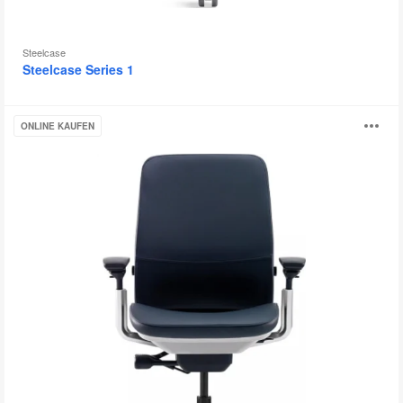
Steelcase
Steelcase Series 1
Amia
B
ONLINE KAUFEN
öf