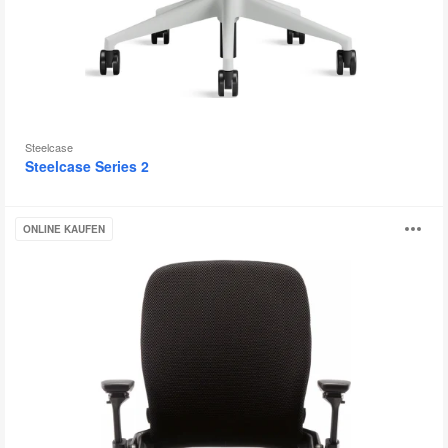
Steelcase
Steelcase Series 2
Leap
B
ONLINE KAUFEN
öf