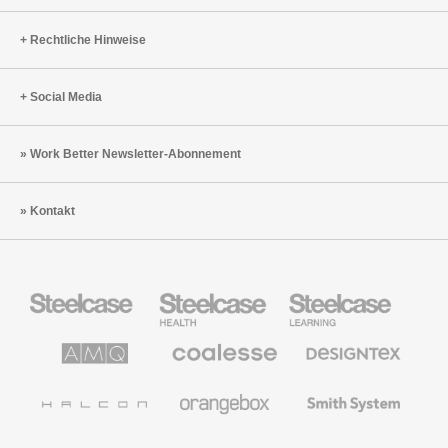
Rechtliche Hinweise
Social Media
Work Better Newsletter-Abonnement
Kontakt
Steelcase
Steelcase
Steelcase
Büromöbel
Health
Education
Möbel
AMQ
Coalesse
Designtex
Solutions
Büromöbel
Textilien
und
Wandverkleidung
Halcon
Orangebox
Smith
System
Viccarbe