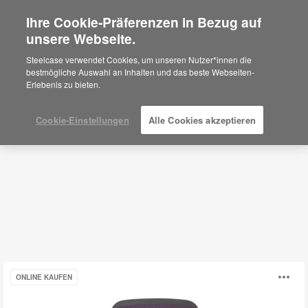
Ihre Cookie-Präferenzen in Bezug auf
×
Are you in United States?
unsere Webseite.
Bürostühle + Arbeitsstühle
Would you like to see Products we sell in
Steelcase verwendet Cookies, um unseren Nutzer*innen die
your region?
bestmögliche Auswahl an Inhalten und das beste Webseiten-
Erlebenis zu bieten.
Filter
Americas
English
Español
Cookie-Einstellungen
Alle Cookies akzeptieren
Steelcase
B
ONLINE KAUFEN
Karman®