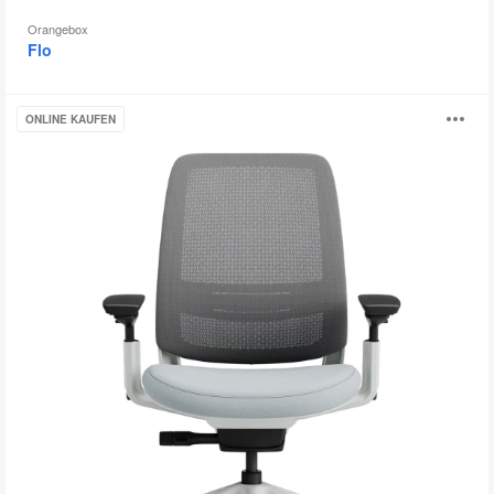
Orangebox
Flo
Steelcase
B
ONLINE KAUFEN
Series
2
öf