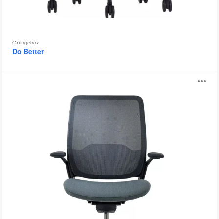
Orangebox
Do Better
Eva
B
öf