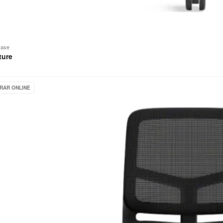
case
ture
RAR ONLINE