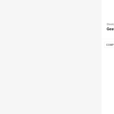
Steel
Ges
Please
COMP