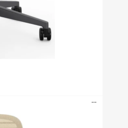
Abrir
image