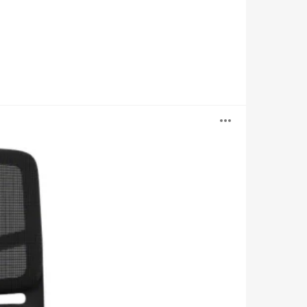
Abrir
image