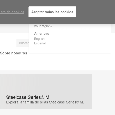
×
Are you in United States?
ato de cookies
Aceptar todas las cookies
Would you like to see Products we sell in
your region?
LOGIN / REGISTRARSE
Americas
English
Español
Sobre nosotros
Steelcase Series® M
Explora la familia de sillas Steelcase Series® M.