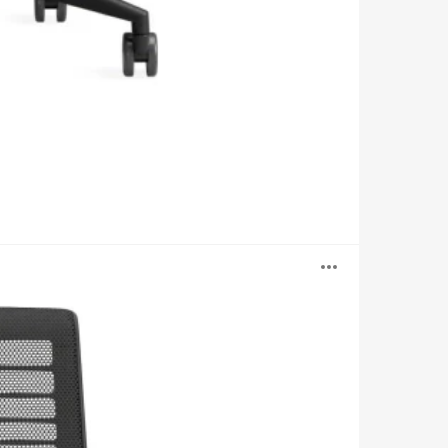
Abrir
image