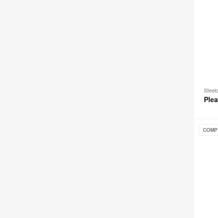
Steel
Ple
Think
COMP