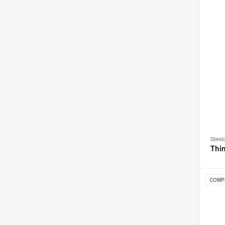
Steel
Thi
Steelc
COMP
Series
1