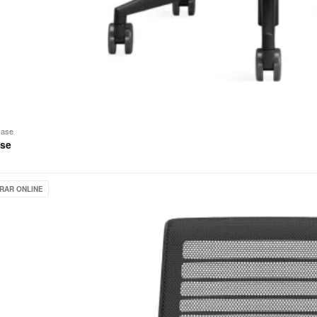
case
ase
RAR ONLINE