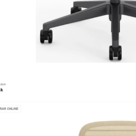
case
nk
ase
RAR ONLINE