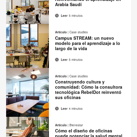
página
in
Arabia Saudí
Leer
5 minutos
Correo
Imprimir
Compartir
Compartir
Compartir
Compartir
electrónico
en
en
en
en
esta
Artículo
|
Case studies
Facebook
Twitter
Pinterest
Linked-
Campus STREAM: un nuevo
página
in
modelo para el aprendizaje a lo
largo de la vida
Leer
5 minutos
Correo
Imprimir
Compartir
Compartir
Compartir
Compartir
electrónico
en
en
en
en
esta
Artículo
|
Case studies
Facebook
Twitter
Pinterest
Linked-
Construyendo cultura y
página
in
comunidad: Cómo la consultora
tecnológica RebelDot reinventó
sus oficinas
Leer
4 minutos
Correo
Imprimir
Compartir
Compartir
Compartir
Compartir
electrónico
en
en
en
en
esta
Artículo
|
Bienestar
Facebook
Twitter
Pinterest
Linked-
Cómo el diseño de oficinas
página
in
puede potenciar la salud mental