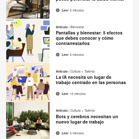
Leer
5 minutos
Correo
Imprimir
Compartir
Compartir
Compartir
Compartir
electrónico
en
en
en
en
esta
Artículo
|
Bienestar
Facebook
Twitter
Pinterest
Linked-
Pantallas y bienestar: 5 efectos
página
in
que debes conocer y cómo
contrarrestarlos
Leer
3 minutos
Correo
Imprimir
Compartir
Compartir
Compartir
Compartir
electrónico
en
en
en
en
esta
Artículo
|
Cultura + Talento
Facebook
Twitter
Pinterest
Linked-
La IA necesita un lugar de
página
in
trabajo centrado en las personas
Leer
10 minutos
Correo
Imprimir
Compartir
Compartir
Compartir
Compartir
electrónico
en
en
en
en
esta
Artículo
|
Cultura + Talento
Facebook
Twitter
Pinterest
Linked-
Bots y cerebros necesitan un
página
in
nuevo lugar de trabajo
Leer
3 minutos
Correo