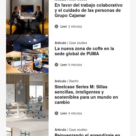
Facebook
Twitter
Pinterest
Linked-
En favor del trabajo colaborativo
página
in
y el cuidado de las personas de
Grupo Cajamar
Leer
3 minutos
Correo
Imprimir
Compartir
Compartir
Compartir
Compartir
electrónico
en
en
en
en
esta
Artículo
|
Case studies
Facebook
Twitter
Pinterest
Linked-
La nueva zona de coffe en la
página
in
sede global de PUMA
Leer
5 minutos
Correo
Imprimir
Compartir
Compartir
Compartir
Compartir
electrónico
en
en
en
en
esta
Artículo
|
Diseño
Facebook
Twitter
Pinterest
Linked-
Steelcase Series M: Sillas
página
in
sencillas, inteligentes y
sostenibles para un mundo en
cambio
Leer
4 minutos
Correo
Imprimir
Compartir
Compartir
Compartir
Compartir
electrónico
en
en
en
en
esta
Artículo
|
Case studies
Facebook
Twitter
Pinterest
Linked-
Reinventando el aprendizaje en