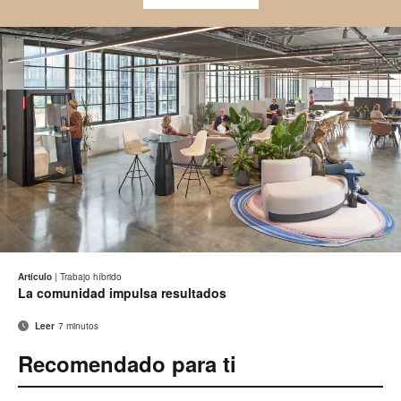
Better
logo
Correo
Im
Compartir
Compartir
Compartir
Compartir
electró
en
en
en
en
es
Artículo
|
Trabajo híbrido
Facebook
Twitter
Pinterest
Linked-
La comunidad impulsa resultados
pá
in
Leer
7 minutos
Recomendado para ti