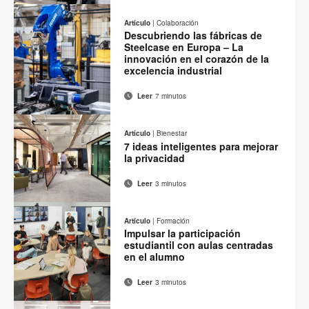
Imprimir
electrónico
en
en
en
en
esta
Artículo
|
Colaboración
Facebook
Twitter
Pinterest
Linked-
Descubriendo las fábricas de
página
in
Steelcase en Europa – La
innovación en el corazón de la
excelencia industrial
Leer
7 minutos
Correo
Imprimir
Compartir
Compartir
Compartir
Compartir
electrónico
en
en
en
en
esta
Artículo
|
Bienestar
Facebook
Twitter
Pinterest
Linked-
7 ideas inteligentes para mejorar
página
in
la privacidad
Leer
3 minutos
Correo
Imprimir
Compartir
Compartir
Compartir
Compartir
electrónico
en
en
en
en
esta
Artículo
|
Formación
Facebook
Twitter
Pinterest
Linked-
Impulsar la participación
página
in
estudiantil con aulas centradas
en el alumno
Leer
3 minutos
Correo
Imprimir
Compartir
Compartir
Compartir
Compartir