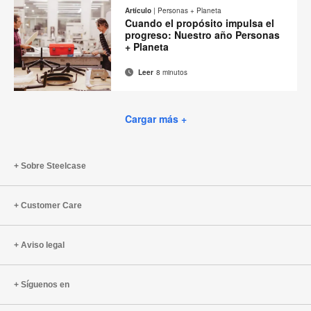
electrónico
en
en
en
en
esta
Artículo
|
Personas + Planeta
Facebook
Twitter
Pinterest
Linked-
Cuando el propósito impulsa el
página
in
progreso: Nuestro año Personas
+ Planeta
Leer
8 minutos
Correo
Imprimir
Compartir
Compartir
Compartir
Compartir
electrónico
en
en
en
en
esta
Facebook
Twitter
Pinterest
Linked-
Cargar más +
página
in
Sobre Steelcase
Customer Care
Aviso legal
Síguenos en