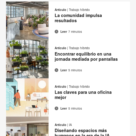
Artículo
|
Trabajo híbrido
La comunidad impulsa
resultados
Leer
7 minutos
Correo
Imprimir
Compartir
Compartir
Compartir
Compartir
electrónico
en
en
en
en
esta
Artículo
|
Trabajo híbrido
Facebook
Twitter
Pinterest
Linked-
Encontrar equilibrio en una
página
in
jornada mediada por pantallas
Leer
5 minutos
Correo
Imprimir
Compartir
Compartir
Compartir
Compartir
electrónico
en
en
en
en
esta
Artículo
|
Trabajo híbrido
Facebook
Twitter
Pinterest
Linked-
Las claves para una oficina
página
in
mejor
Leer
5 minutos
Correo
Imprimir
Compartir
Compartir
Compartir
Compartir
electrónico
en
en
en
en
esta
Artículo
|
IA
Facebook
Twitter
Pinterest
Linked-
Diseñando espacios más
página
in
humanos en la era de la IA