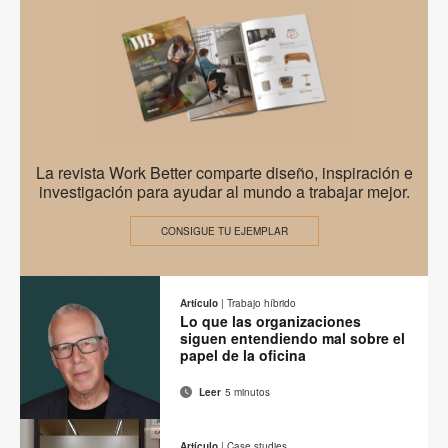
electrónico
en
en
en
en
esta
Facebook
Twitter
Pinterest
Linked-
página
in
EMEA
La revista Work Better comparte diseño, inspiración e
Work
investigación para ayudar al mundo a trabajar mejor.
Better
CONSIGUE TU EJEMPLAR
–
A
New
Artículo
|
Trabajo híbrido
Lo que las organizaciones
Mindset
siguen entendiendo mal sobre el
papel de la oficina
Leer
5 minutos
Correo
Imprimir
Compartir
Compartir
Compartir
Compartir
electrónico
en
en
en
en
esta
Artículo
|
Case studies