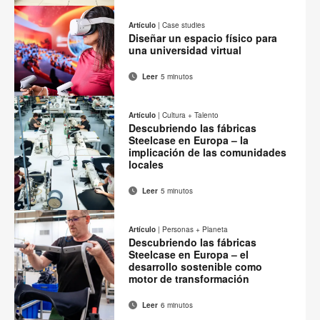
Imprimir
Compartir
Compartir
Compartir
Compartir
electrónico
en
en
en
en
esta
Artículo
|
Case studies
Facebook
Twitter
Pinterest
Linked-
Diseñar un espacio físico para
página
in
una universidad virtual
Leer
5 minutos
Correo
Imprimir
Compartir
Compartir
Compartir
Compartir
electrónico
en
en
en
en
esta
Artículo
|
Cultura + Talento
Facebook
Twitter
Pinterest
Linked-
Descubriendo las fábricas
página
in
Steelcase en Europa – la
implicación de las comunidades
locales
Leer
5 minutos
Correo
Imprimir
Compartir
Compartir
Compartir
Compartir
electrónico
en
en
en
en
esta
Artículo
|
Personas + Planeta
Facebook
Twitter
Pinterest
Linked-
Descubriendo las fábricas
página
in
Steelcase en Europa – el
desarrollo sostenible como
motor de transformación
Leer
6 minutos
Correo
Compartir
Compartir
Compartir
Compartir