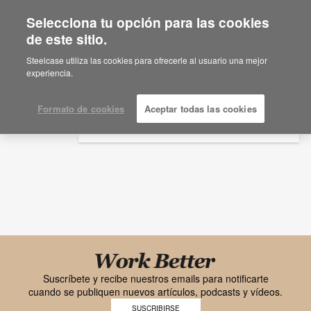
Selecciona tu opción para las cookies
×
Are you in United States?
de este sitio.
Investigación
Would you like to see Products we sell in
Steelcase utiliza las cookies para ofrecerle al usuario una mejor
your region?
experiencia.
Tema
Tipo de archivo
Americas
English
Formato de cookies
Aceptar todas las cookies
Español
Black
font
Suscríbete y recibe nuestros emails para notificarte
cuando se publiquen nuevos artículos, podcasts y vídeos.
Work
SUSCRIBIRSE