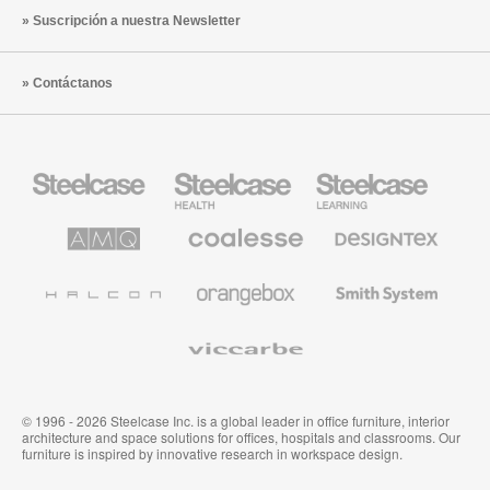
Suscripción a nuestra Newsletter
Contáctanos
Mobiliario
Mobiliario
Mobiliario
Steelcase
para
para
sanidad
educación
de
de
AMQ
Mobiliario
Textiles
Steelcase
Steelcase
Solutions
premium
de
de
Designtex
Coalesse
Halcon
Orangebox
Smith
System
Viccarbe
© 1996 - 2026 Steelcase Inc. is a global leader in office furniture, interior
architecture and space solutions for offices, hospitals and classrooms. Our
furniture is inspired by innovative research in workspace design.