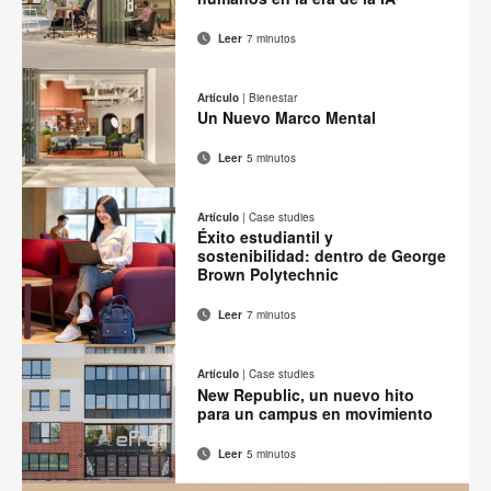
Leer
7 minutos
Correo
Imprimir
Compartir
Compartir
Compartir
Compartir
electrónico
en
en
en
en
esta
Artículo
|
Bienestar
Facebook
Twitter
Pinterest
Linked-
Un Nuevo Marco Mental
página
in
Leer
5 minutos
Correo
Imprimir
Compartir
Compartir
Compartir
Compartir
electrónico
en
en
en
en
esta
Artículo
|
Case studies
Facebook
Twitter
Pinterest
Linked-
Éxito estudiantil y
página
in
sostenibilidad: dentro de George
Brown Polytechnic
Leer
7 minutos
Correo
Imprimir
Compartir
Compartir
Compartir
Compartir
electrónico
en
en
en
en
esta
Artículo
|
Case studies
Facebook
Twitter
Pinterest
Linked-
New Republic, un nuevo hito
página
in
para un campus en movimiento
Leer
5 minutos
Correo
Imprimir
Compartir
Compartir
Compartir
Compartir