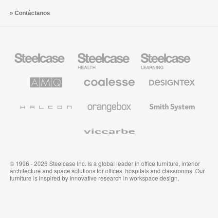
Contáctanos
Mobiliario
Mobiliario
Mobiliario
Steelcase
para
para
sanidad
educación
de
de
AMQ
Mobiliario
Textiles
Steelcase
Steelcase
Solutions
premium
de
de
Designtex
Coalesse
Halcon
Orangebox
Smith
System
Viccarbe
© 1996 - 2026 Steelcase Inc. is a global leader in office furniture, interior
architecture and space solutions for offices, hospitals and classrooms. Our
furniture is inspired by innovative research in workspace design.