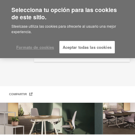
Selecciona tu opción para las cookies
×
Are you in United States?
de este sitio.
Steelcase Design Collection
Would you like to see Products we sell in
Steelcase utiliza las cookies para ofrecerle al usuario una mejor
your region?
experiencia.
Americas
English
Formato de cookies
Aceptar todas las cookies
Español
COMPARTIR