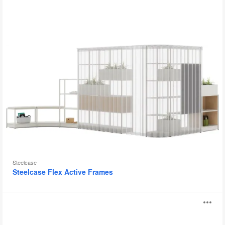
Steelcase
Steelcase Flex Active Frames
Share
Ab
It
Collection