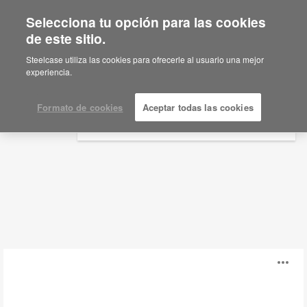
Selecciona tu opción para las cookies
×
Are you in United States?
de este sitio.
Armarios + Estanterías
Would you like to see Products we sell in
Steelcase utiliza las cookies para ofrecerle al usuario una mejor
your region?
experiencia.
Filtros
Americas
English
Formato de cookies
Aceptar todas las cookies
Español
Share
Ab
It
Media
i
Wall