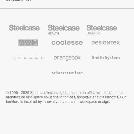
Contáctanos
Mobiliario
Mobiliario
Mobiliario
Steelcase
para
para
sanidad
educación
de
de
AMQ
Mobiliario
Textiles
Steelcase
Steelcase
Solutions
premium
de
de
Designtex
Coalesse
Halcon
Orangebox
Smith
System
Viccarbe
© 1996 - 2026 Steelcase Inc. is a global leader in office furniture, interior
architecture and space solutions for offices, hospitals and classrooms. Our
furniture is inspired by innovative research in workspace design.