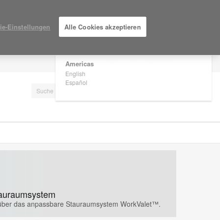
×
Are you in United States?
ie-Einstellungen
Alle Cookies akzeptieren
Would you like to see Products we sell in
your region?
Americas
EINLOGGEN / ANMELDEN
English
Español
auraumsystem
 über das anpassbare Stauraumsystem WorkValet™.