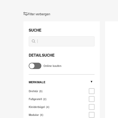
Filter verbergen
Share
It
SUCHE
DETAILSUCHE
Online kaufen
MERKMALE
Drehtür
5
Fußgestell
2
Kleiderbügel
4
Modular
5