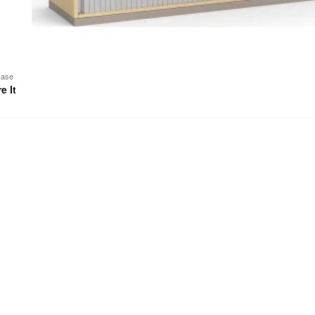
case
e It
ase
s