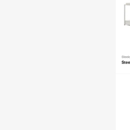
Steel
Stee
Univer
Staur