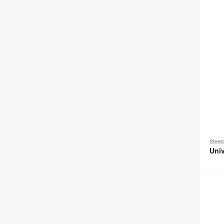
Steel
Uni
Volum
Art