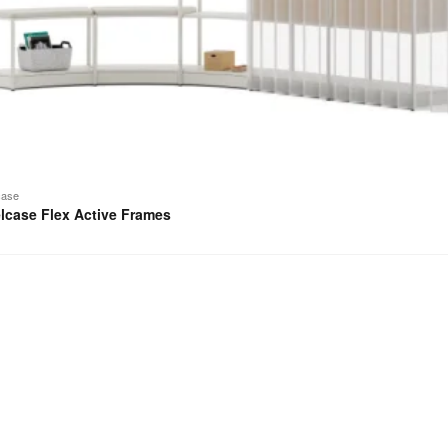
case
lcase Flex Active Frames
sal
aum