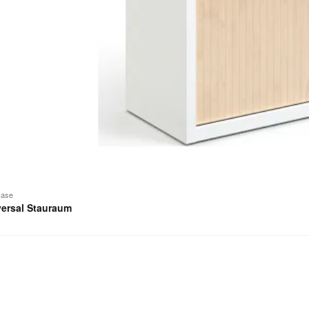
case
versal Stauraum