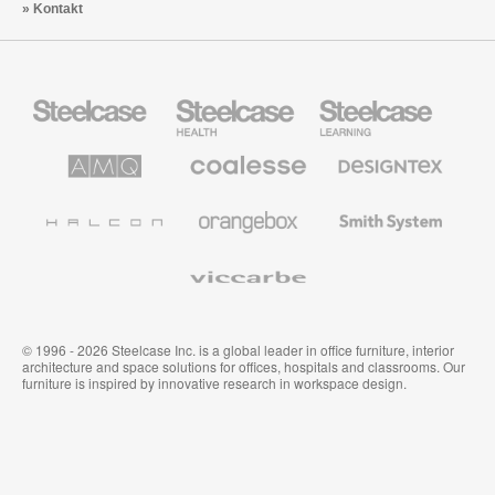
Kontakt
Steelcase
Steelcase
Steelcase
Büromöbel
Health
Education
Möbel
AMQ
Coalesse
Designtex
Solutions
Büromöbel
Textilien
und
Wandverkleidung
Halcon
Orangebox
Smith
System
Viccarbe
© 1996 - 2026 Steelcase Inc. is a global leader in office furniture, interior
architecture and space solutions for offices, hospitals and classrooms. Our
furniture is inspired by innovative research in workspace design.