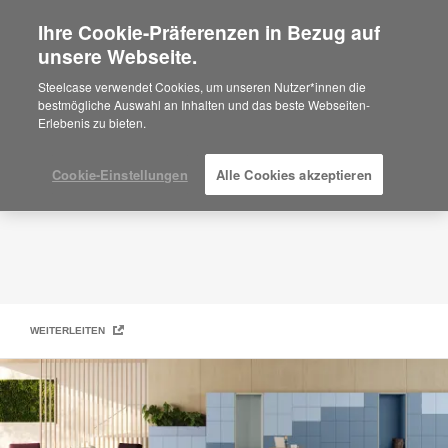
Ihre Cookie-Präferenzen in Bezug auf
×
Are you in United States?
unsere Webseite.
Moderne Schließfach-Lösungen
Would you like to see Products we sell in
Steelcase verwendet Cookies, um unseren Nutzer*innen die
your region?
bestmögliche Auswahl an Inhalten und das beste Webseiten-
Erlebenis zu bieten.
Americas
English
Español
Cookie-Einstellungen
Alle Cookies akzeptieren
WEITERLEITEN