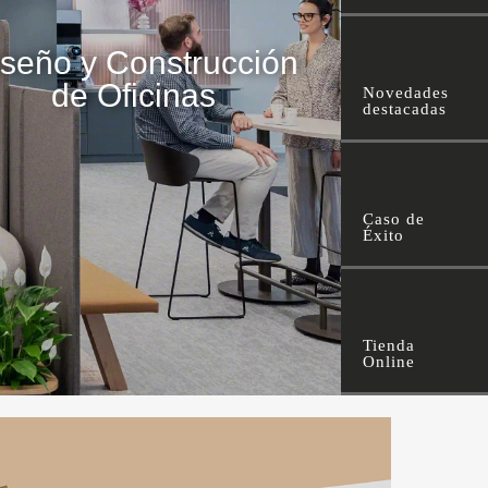
seño y Construcción
de Oficinas
Novedades
destacadas
Caso de
Éxito
Tienda
Online