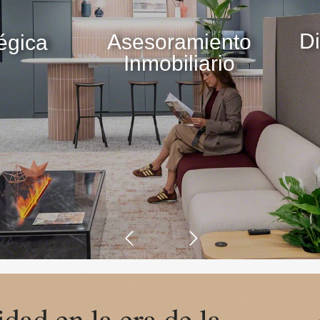
Di
Asesoramiento
égica
Inmobiliario
dad en la era de la