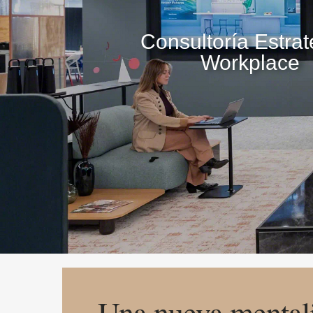
Consultoría Estrat
Workplace
Una nueva mentali