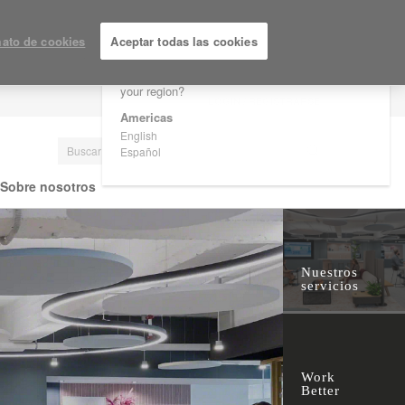
×
Are you in United States?
ato de cookies
Aceptar todas las cookies
Would you like to see Products we sell in
your region?
LOGIN / REGISTRARSE
Americas
English
Español
Sobre nosotros
Nuestros
servicios
Work
Better