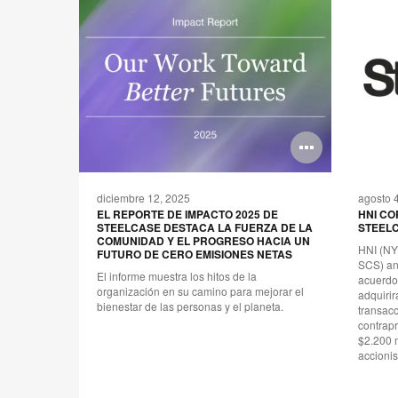
Abrir
Abrir
imagen
image
diciembre 12, 2025
agosto 
 Y NO
EL REPORTE DE IMPACTO 2025 DE
HNI CO
HO
STEELCASE DESTACA LA FUERZA DE LA
STEELC
COMUNIDAD Y EL PROGRESO HACIA UN
 se logra
HNI (NY
FUTURO DE CERO EMISIONES NETAS
s de la
SCS) an
El informe muestra los hitos de la
mación de
acuerdo 
organización en su camino para mejorar el
adquiri
bienestar de las personas y el planeta.
transacc
contrap
$2.200 m
accionis