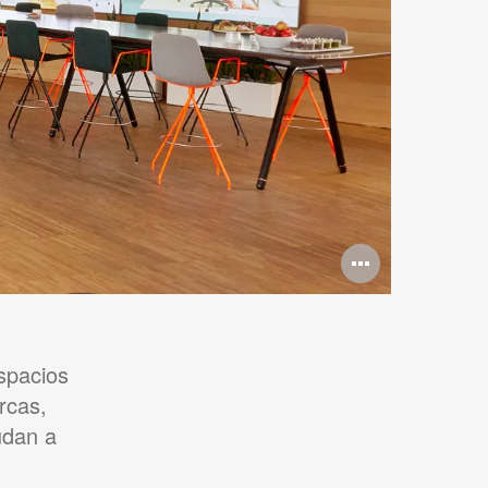
Abrir
imagen
espacios
rcas,
udan a