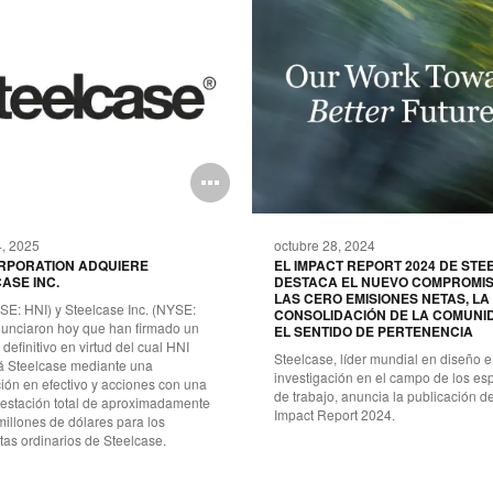
Abrir
n
imagen
4, 2025
octubre 28, 2024
RPORATION ADQUIERE
EL IMPACT REPORT 2024 DE ST
ASE INC.
DESTACA EL NUEVO COMPROMI
LAS CERO EMISIONES NETAS, LA
SE: HNI) y Steelcase Inc. (NYSE:
CONSOLIDACIÓN DE LA COMUNI
unciaron hoy que han firmado un
EL SENTIDO DE PERTENENCIA
definitivo en virtud del cual HNI
Steelcase, líder mundial en diseño e
rá Steelcase mediante una
investigación en el campo de los es
ión en efectivo y acciones con una
de trabajo, anuncia la publicación d
restación total de aproximadamente
Impact Report 2024.
illones de dólares para los
tas ordinarios de Steelcase.