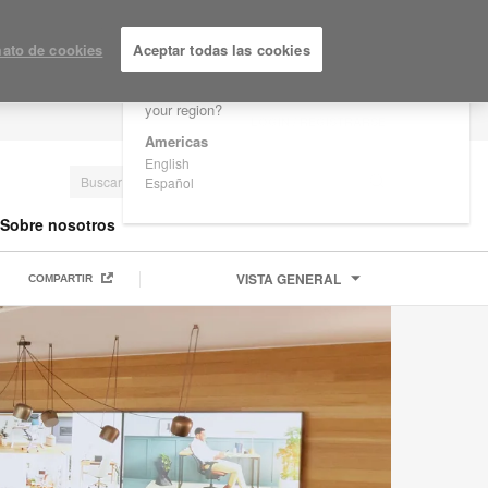
×
Are you in United States?
ato de cookies
Aceptar todas las cookies
Would you like to see Products we sell in
your region?
LOGIN / REGISTRARSE
Americas
English
Español
Sobre nosotros
VISTA GENERAL
COMPARTIR