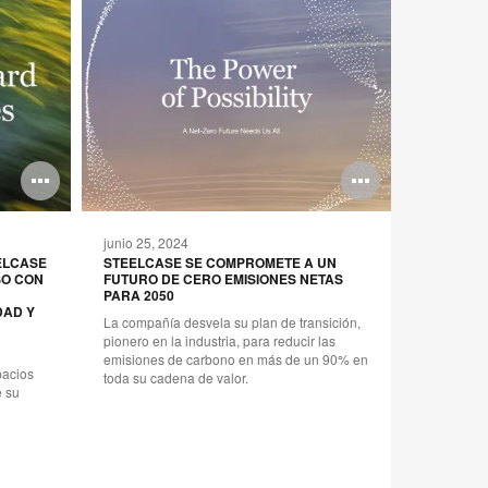
Abrir
Abrir
imagen
imagen
junio 25, 2024
octubre 27
EELCASE
STEELCASE SE COMPROMETE A UN
STEELCA
SO CON
FUTURO DE CERO EMISIONES NETAS
ESPAÑOL
PARA 2050
Se espera 
DAD Y
La compañía desvela su plan de transición,
fuerte cre
pionero en la industria, para reducir las
suma al cre
emisiones de carbono en más de un 90% en
pacios
toda su cadena de valor.
e su