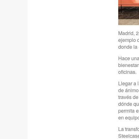
Madrid, 2
ejemplo d
donde la 
Hace una
bienestar
oficinas.
Llegar a 
de ánimo 
través de
dónde qui
permita e
en equipo
La transf
Steelcase