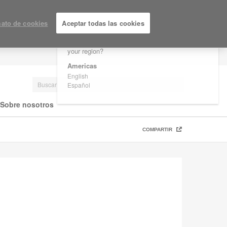
×
Are you in United States?
ato de cookies
Aceptar todas las cookies
Would you like to see Products we sell in
your region?
LOGIN / REGISTRARSE
Americas
English
Español
Sobre nosotros
COMPARTIR