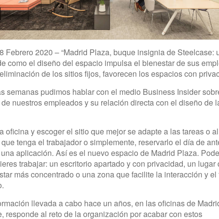
8 Febrero 2020 – “Madrid Plaza, buque insignia de Steelcase: u
e como el diseño del espacio impulsa el bienestar de sus emp
eliminación de los sitios fijos, favorecen los espacios con priva
s semanas pudimos hablar con el medio Business Insider sobre
 de nuestros empleados y su relación directa con el diseño de l
la oficina y escoger el sitio que mejor se adapte a las tareas o a
que tenga el trabajador o simplemente, reservarlo el día de ant
 una aplicación. Así es el nuevo espacio de Madrid Plaza. Pod
eres trabajar: un escritorio apartado y con privacidad, un lugar 
star más concentrado o una zona que facilite la interacción y el 
.
ormación llevada a cabo hace un años, en las oficinas de Madri
, responde al reto de la organización por acabar con estos