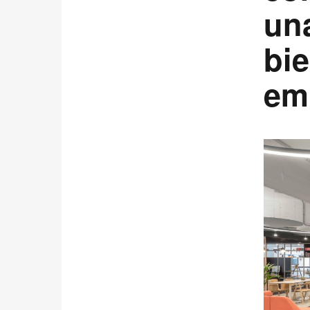
una
bie
em