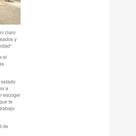
n claro
leados y
cidad”
 el
as
l estado
es a
er escoger
que te
trabajo
d de