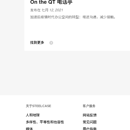
On the QT 电话亭
发布在 七月 12, 2021
加速后疫情时代办公空间的转型：增进沟通，减少接触。
找到更多
关于STEELCASE
客户服务
人和地球
网站反馈
多样性、平等性和包容性
常见问题
媒体
用户指南