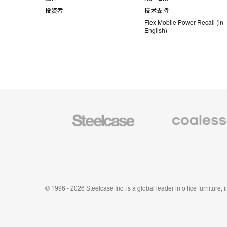
投资者
技术支持
Flex Mobile Power Recall (in
English)
Steelcase
Coalesse
办
高
公
级
家
办
具
公
家
具
© 1996 - 2026 Steelcase Inc. is a global leader in office furniture,