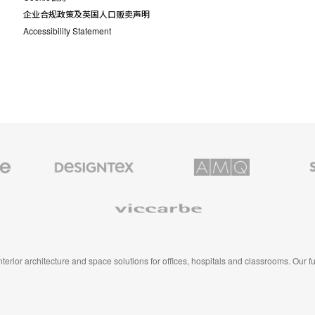
企业合规政策及英国人口贩卖声明
Accessibility Statement
Designtex
AMQ
Smith
织
Solutions
System
品
和
Viccarbe
墙
布
 interior architecture and space solutions for offices, hospitals and classrooms. Our 