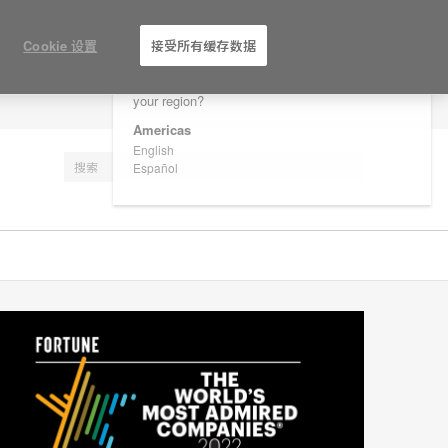
×
Are you in United States?
Cookie 设置
接受所有缓存数据
Would you like to see Products we sell in
your region?
注册
Americas
English
Español