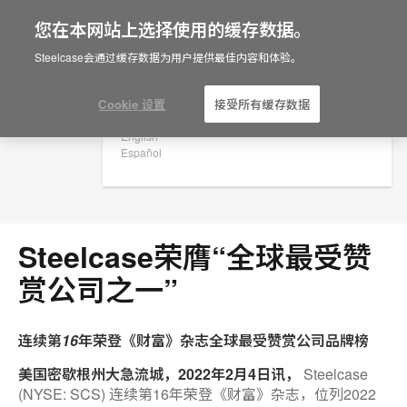
您在本网站上选择使用的缓存数据。
×
Are you in United States?
Steelcase会通过缓存数据为用户提供最佳内容和体验。
新闻稿
Would you like to see Products we sell in
your region?
Cookie 设置
接受所有缓存数据
Americas
English
Español
Steelcase荣膺“全球最受赞
赏公司之一”
连续第16年荣登《财富》杂志全球最受赞赏公司品牌榜
美国密歇根州大急流城，2022年2月4日讯，
Steelcase
(NYSE: SCS) 连续第16年荣登《财富》杂志，位列2022