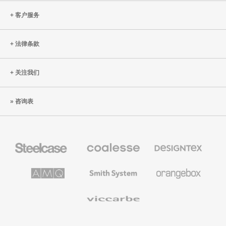
客户服务
法律条款
关注我们
咨询表
Steelcase
Coalesse
Designtex
办
高
织
公
级
品
家
办
和
AMQ
Smith
Orangebox
具
公
墙
Solutions
System
家
布
具
Viccarbe