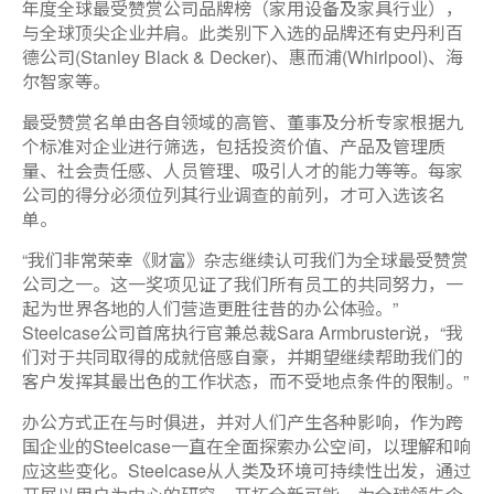
年度全球最受赞赏公司品牌榜（家用设备及家具行业），
与全球顶尖企业并肩。此类别下入选的品牌还有史丹利百
德公司(Stanley Black & Decker)、惠而浦(Whirlpool)、海
尔智家等。
最受赞赏名单由各自领域的高管、董事及分析专家根据九
个标准对企业进行筛选，包括投资价值、产品及管理质
量、社会责任感、人员管理、吸引人才的能力等等。每家
公司的得分必须位列其行业调查的前列，才可入选该名
单。
“我们非常荣幸《财富》杂志继续认可我们为全球最受赞赏
公司之一。这一奖项见证了我们所有员工的共同努力，一
起为世界各地的人们营造更胜往昔的办公体验。”
Steelcase公司首席执行官兼总裁Sara Armbruster说，“我
们对于共同取得的成就倍感自豪，并期望继续帮助我们的
客户发挥其最出色的工作状态，而不受地点条件的限制。”
办公方式正在与时俱进，并对人们产生各种影响，作为跨
国企业的Steelcase一直在全面探索办公空间，以理解和响
应这些变化。Steelcase从人类及环境可持续性出发，通过