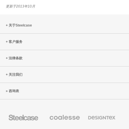
更新于2013年10月
关于Steelcase
客户服务
法律条款
关注我们
咨询表
Steelcase
Coalesse
Designtex
办
高
织
公
级
品
家
办
和
AMQ
Smith
Orangebox