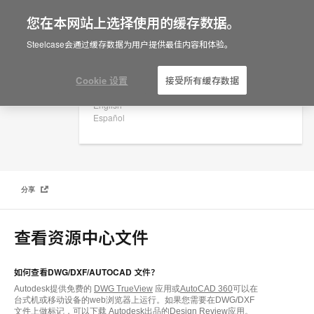
您在本网站上选择使用的缓存数据。
×
Are you in United States?
Steelcase会通过缓存数据为用户提供最佳内容和体验。
常见问题
Would you like to see Products we sell in
your region?
Cookie 设置
接受所有缓存数据
Americas
English
Español
分享
查看资源中心文件
如何查看DWG/DXF/AUTOCAD 文件？
Autodesk提供免费的
DWG TrueView
应用或
AutoCAD 360
可以在
台式机或移动设备的web浏览器上运行。如果您需要在DWG/DXF
文件上做标记，可以下载
Autodesk出品的Design Review
应用。