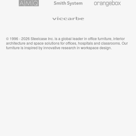
具
公
墙
Solutions
System
家
布
具
Viccarbe
© 1996 - 2026 Steelcase Inc. is a global leader in office furniture, interior
architecture and space solutions for offices, hospitals and classrooms. Our
furniture is inspired by innovative research in workspace design.