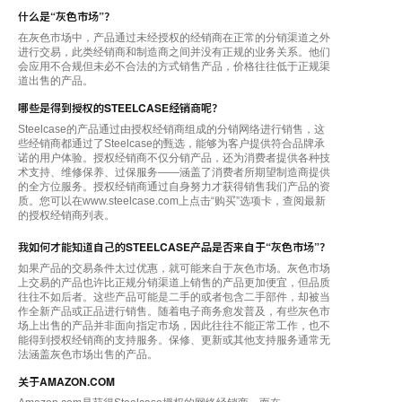
什么是“灰色市场”？
在灰色市场中，产品通过未经授权的经销商在正常的分销渠道之外
进行交易，此类经销商和制造商之间并没有正规的业务关系。他们
会应用不合规但未必不合法的方式销售产品，价格往往低于正规渠
道出售的产品。
哪些是得到授权的STEELCASE经销商呢？
Steelcase的产品通过由授权经销商组成的分销网络进行销售，这
些经销商都通过了Steelcase的甄选，能够为客户提供符合品牌承
诺的用户体验。授权经销商不仅分销产品，还为消费者提供各种技
术支持、维修保养、过保服务——涵盖了消费者所期望制造商提供
的全方位服务。授权经销商通过自身努力才获得销售我们产品的资
质。您可以在www.steelcase.com上点击“购买”选项卡，查阅最新
的授权经销商列表。
我如何才能知道自己的STEELCASE产品是否来自于“灰色市场”？
如果产品的交易条件太过优惠，就可能来自于灰色市场。灰色市场
上交易的产品也许比正规分销渠道上销售的产品更加便宜，但品质
往往不如后者。这些产品可能是二手的或者包含二手部件，却被当
作全新产品或正品进行销售。随着电子商务愈发普及，有些灰色市
场上出售的产品并非面向指定市场，因此往往不能正常工作，也不
能得到授权经销商的支持服务。保修、更新或其他支持服务通常无
法涵盖灰色市场出售的产品。
关于AMAZON.COM