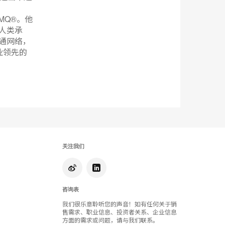
 和AMQ®。他
人类承
通网络，
行业领先的
关注我们
咨询表
我们很乐意聆听您的声音！如有任何关于销
售需求、职业信息、投资者关系、企业信息
方面的需求或问题，请与我们联系。