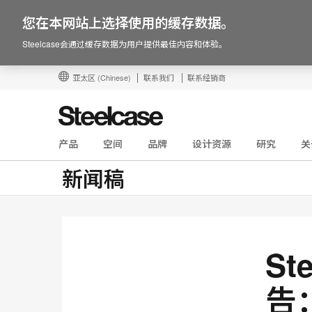
您在本网站上选择使用的缓存数据。
Steelcase会通过缓存数据为用户提供最佳内容和体验。
亚太区
(Chinese)
联系我们
联系经销商
产品
空间
品牌
设计资源
研究
关
新闻稿
St
告