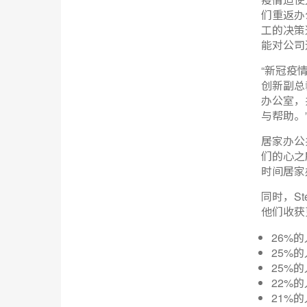
们重返办
工的决策
能对公司
“新冠疫
创新副总裁
办公室，
与帮助。
居家办公
们的心之
时间居家
同时，S
他们收获
26%
25%
25%
22%
21%