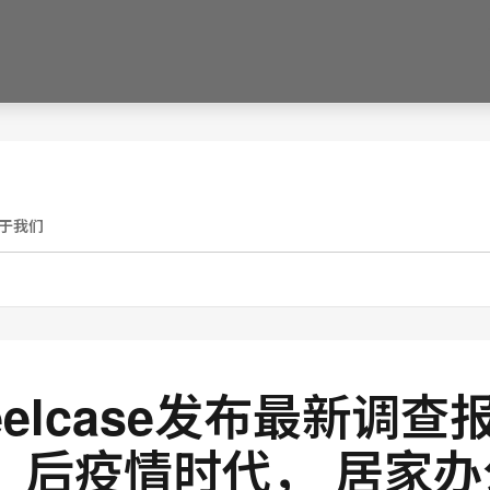
于我们
eelcase发布最新调查
：后疫情时代， 居家办