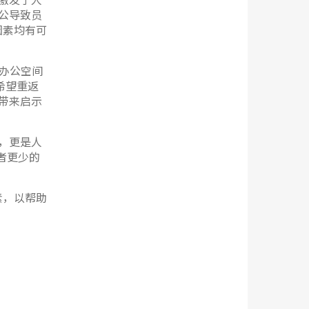
公导致员
因素均有可
e办公空间
人希望重返
带来启示
，更是人
者更少的
。
素，以帮助