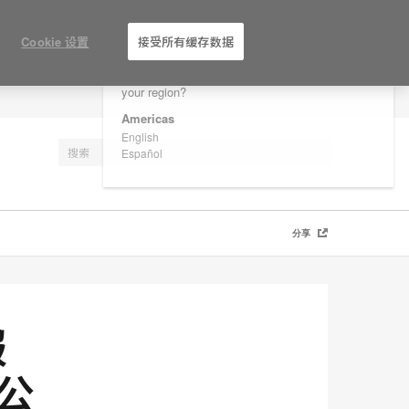
×
Are you in United States?
Cookie 设置
接受所有缓存数据
Would you like to see Products we sell in
your region?
注册
Americas
English
Español
分享
报
公