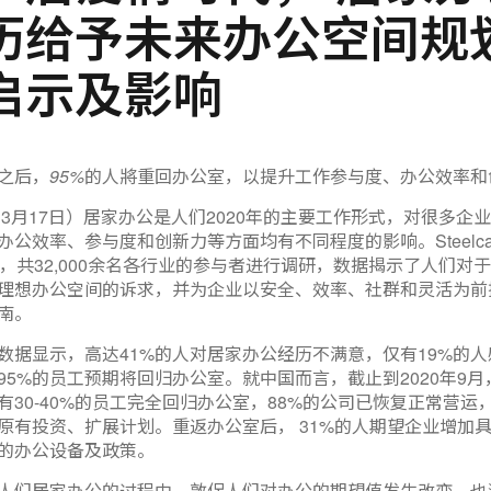
历给予未来办公空间规
启示及影响
之后，
95%
的人
將
重回办公室，以提升工作参与度、办公效率和
1年3月17日）居家办公是人们2020年的主要工作形式，对很多企
办公效率、参与度和创新力等方面均有不同程度的影响。Steelca
家，共32,000余名各行业的参与者进行调研，数据揭示了人们对
理想办公空间的诉求，并为企业以安全、效率、社群和灵活为前
南。
数据显示，高达41%的人对居家办公经历不满意，仅有19%的人
95%的员工预期将回归办公室。就中国而言，截止到2020年9月
有30-40%的员工完全回归办公室，88%的公司已恢复正常营运
原有投资、扩展计划。重返办公室后， 31%的人期望企业增加
的办公设备及政策。
人们居家办公的过程中，敦促人们对办公的期望值发生改变，也