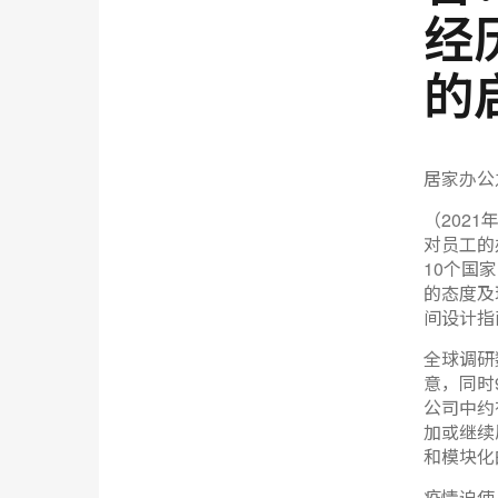
经
的
居家办公
（202
对员工的
10个国
的态度及
间设计指
全球调研
意，同时
公司中约
加或继续
和模块化
疫情迫使