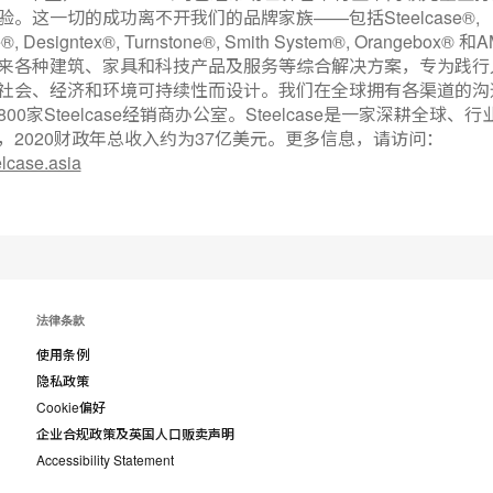
验。这一切的成功离不开我们的品牌家族——包括Steelcase®,
e®, Designtex®, Turnstone®, Smith System®, Orangebox®
来各种建筑、家具和科技产品及服务等综合解决方案，专为践行
社会、经济和环境可持续性而设计。我们在全球拥有各渠道的沟
00家Steelcase经销商办公室。Steelcase是一家深耕全球、
，2020财政年总收入约为37亿美元。更多信息，请访问：
lcase.asia
法律条款
使用条例
隐私政策
Cookie偏好
企业合规政策及英国人口贩卖声明
Accessibility Statement