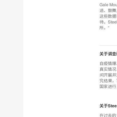
Gale 
适、鼓舞
这些数据
待。St
所。”
关于调查
自疫情爆
真实情况以
间开展并
究结果，
国家进行
关于
Stee
在过去的