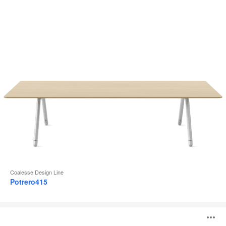
Coalesse Design Line
Potrero415
Silla
A
SW_1