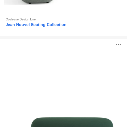
Coalesse Design Line
Jean Nouvel Seating Collection
Coalesse
A
Ensemble
Lounge
System
i