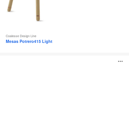
Coalesse Design Line
Mesas Potrero415 Light
Potrero415
A
i