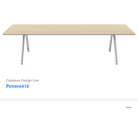
Coalesse Design Line
Potrero415
Mesa
A
personal
Lagunitas
i