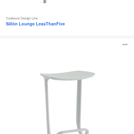
Coalesse Design Line
Sillón Lounge LessThanFive
Taburete
A
LessThanFive
i