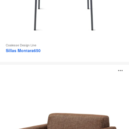
Coalesse Design Line
Sillas Montara650
Visalia
A
Sillones
Lounge
i