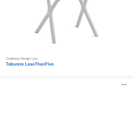
Coalesse Design Line
Taburete LessThanFive
Colección
A
LessThanFive
i