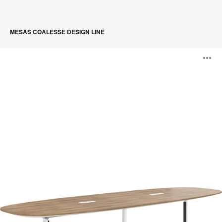
MESAS COALESSE DESIGN LINE
Mesa
A
SW_1
i