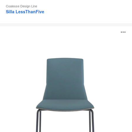
Coalesse Design Line
Silla LessThanFive
Sillas
A
Montara650
i