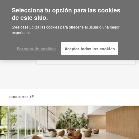
Selecciona tu opción para las cookies
×
Are you in United States?
de este sitio.
Steelcase | Coalesse Design Line
Would you like to see Products we sell in
Steelcase utiliza las cookies para ofrecerle al usuario una mejor
your region?
experiencia.
Americas
English
Formato de cookies
Aceptar todas las cookies
Español
COMPARTIR