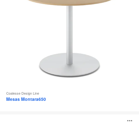
Coalesse Design Line
Mesas Montara650
Mesas
A
Sebastopol