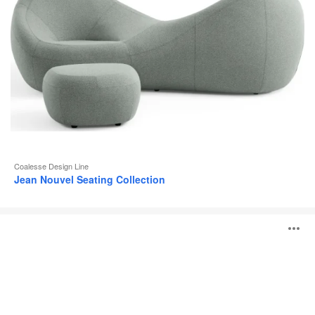
Coalesse Design Line
Jean Nouvel Seating Collection
Coalesse
A
Ensemble
Lounge
System
i