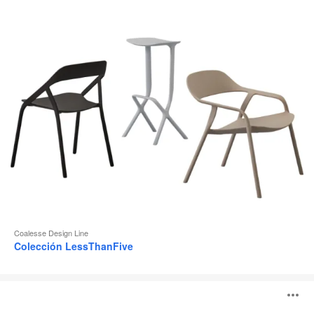
Coalesse Design Line
Colección LessThanFive
Silla
A
LessThanFive