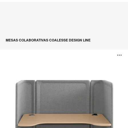
MESAS COLABORATIVAS COALESSE DESIGN LINE
Lagunitas
A
Focus
Nook
i