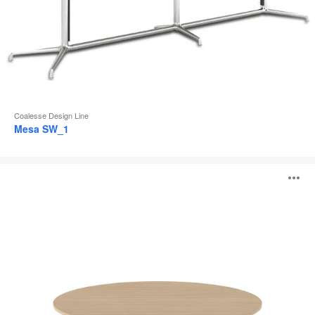
Coalesse Design Line
Mesa SW_1
Mesas
A
Montara650
i