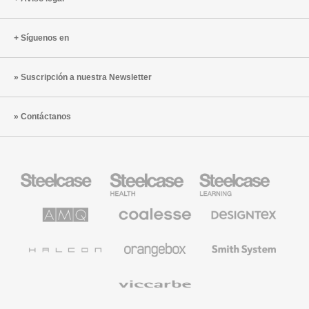
Síguenos en
Suscripción a nuestra Newsletter
Contáctanos
Mobiliario
Mobiliario
Mobiliario
Steelcase
para
para
sanidad
educación
de
de
AMQ
Mobiliario
Textiles
Steelcase
Steelcase
Solutions
premium
de
de
Designtex
Coalesse
Halcon
Orangebox
Smith
System
Viccarbe