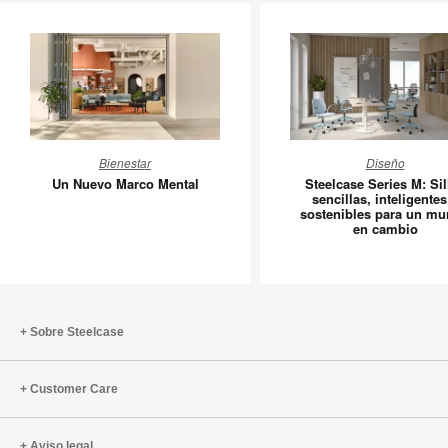
Un
Steelcas
Bienestar
Diseño
Nuevo
Series
Un Nuevo Marco Mental
Steelcase Series M: Sil
Marco
M:
sencillas, inteligentes
sostenibles para un m
Mental
Sillas
en cambio
sencillas
inteligen
y
sostenib
para
Sobre Steelcase
un
mundo
Customer Care
en
cambio
Aviso legal