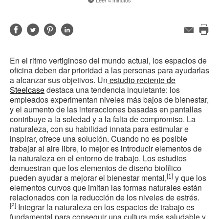
Leer 4 minutos
Compartir
Compartir
Compartir
Compartir
Correo
electrónico
Imp
en
en
en
en
est
Facebook
Twitter
Pinterest
Linked-
En el ritmo vertiginoso del mundo actual, los espacios de
pág
in
oficina deben dar prioridad a las personas para ayudarlas
a alcanzar sus objetivos. Un
estudio reciente de
Steelcase
destaca una tendencia inquietante: los
empleados experimentan niveles más bajos de bienestar,
y el aumento de las interacciones basadas en pantallas
contribuye a la soledad y a la falta de compromiso. La
naturaleza, con su habilidad innata para estimular e
inspirar, ofrece una solución. Cuando no es posible
trabajar al aire libre, lo mejor es introducir elementos de
la naturaleza en el entorno de trabajo. Los estudios
demuestran que los elementos de diseño biofílico
[1]
pueden ayudar a mejorar el bienestar mental,
y que los
elementos curvos que imitan las formas naturales están
relacionados con la reducción de los niveles de estrés.
[2]
Integrar la naturaleza en los espacios de trabajo es
fundamental para conseguir una cultura más saludable y