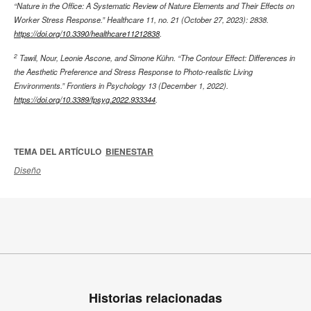
“Nature in the Office: A Systematic Review of Nature Elements and Their Effects on
Worker Stress Response.” Healthcare 11, no. 21 (October 27, 2023): 2838.
https://doi.org/10.3390/healthcare11212838
.
2
Tawil, Nour, Leonie Ascone, and Simone Kühn. “The Contour Effect: Differences in
the Aesthetic Preference and Stress Response to Photo-realistic Living
Environments.” Frontiers in Psychology 13 (December 1, 2022).
https://doi.org/10.3389/fpsyg.2022.933344
.
TEMA DEL ARTÍCULO
BIENESTAR
Diseño
Historias relacionadas