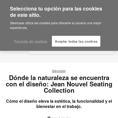
Selecciona tu opción para las cookies
×
Are you in United States?
de este sitio.
Would you like to see Products we sell in
Steelcase utiliza las cookies para ofrecerle al usuario una mejor
your region?
experiencia.
Americas
English
Formato de cookies
Aceptar todas las cookies
Español
Bienestar
Dónde la naturaleza se encuentra
con el diseño: Jean Nouvel Seating
Collection
Cómo el diseño eleva la estética, la funcionalidad y el
bienestar en el trabajo.