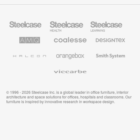
Mobiliario
Mobiliario
Mobiliario
Steelcase
para
para
sanidad
educación
de
de
AMQ
Mobiliario
Textiles
Steelcase
Steelcase
Solutions
premium
de
de
Designtex
Coalesse
Halcon
Orangebox
Smith
System
Viccarbe
© 1996 - 2026 Steelcase Inc. is a global leader in office furniture, interior
architecture and space solutions for offices, hospitals and classrooms. Our
furniture is inspired by innovative research in workspace design.