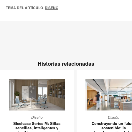
TEMA DEL ARTÍCULO
DISEÑO
Historias relacionadas
Steelcase
Constru
Diseño
Diseño
Series
un
Steelcase Series M: Sillas
Construyendo un futu
M:
futuro
sencillas, inteligentes y
sostenible: la