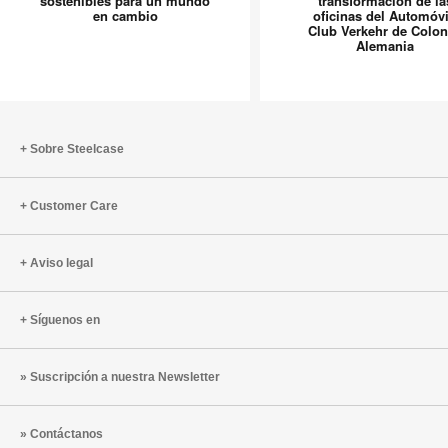
sostenibles para un mundo
transformación de la
Sillas
sostenibl
en cambio
oficinas del Automóvi
sencillas,
la
Club Verkehr de Colon
Alemania
inteligentes
transfor
y
de
sostenibles
las
para
oficinas
un
del
Sobre Steelcase
mundo
Automóvi
en
Club
Customer Care
cambio
Verkehr
de
Colonia,
Aviso legal
Alemani
Síguenos en
Suscripción a nuestra Newsletter
Contáctanos