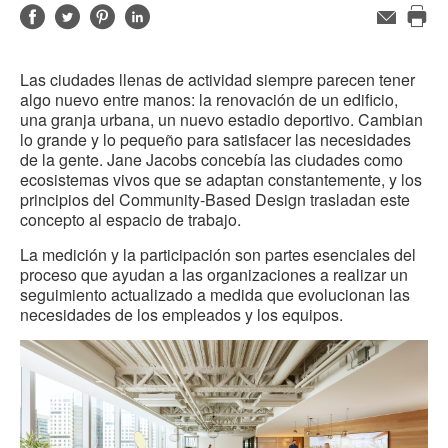
Compartir
Compartir
Compartir
Compartir
Correo
electrónico
Imp
en
en
en
en
est
Facebook
Twitter
Pinterest
Linked-
Las ciudades llenas de actividad siempre parecen tener
pág
in
algo nuevo entre manos: la renovación de un edificio,
una granja urbana, un nuevo estadio deportivo. Cambian
lo grande y lo pequeño para satisfacer las necesidades
de la gente. Jane Jacobs concebía las ciudades como
ecosistemas vivos que se adaptan constantemente, y los
principios del Community-Based Design trasladan este
concepto al espacio de trabajo.
La medición y la participación son partes esenciales del
proceso que ayudan a las organizaciones a realizar un
seguimiento actualizado a medida que evolucionan las
necesidades de los empleados y los equipos.