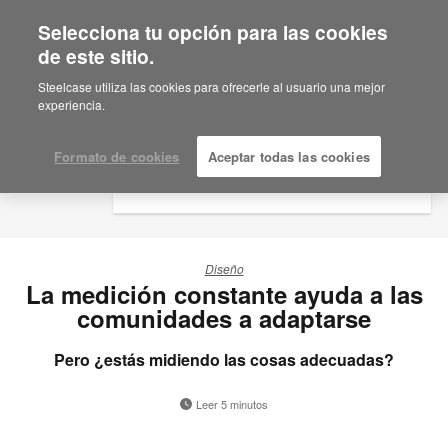
Selecciona tu opción para las cookies
×
Are you in United States?
de este sitio.
Steelcase utiliza las cookies para ofrecerle al usuario una mejor
Would you like to see Products we sell in
experiencia.
your region?
Americas
Formato de cookies
Aceptar todas las cookies
English
Español
Diseño
La medición constante ayuda a las
comunidades a adaptarse
Pero ¿estás midiendo las cosas adecuadas?
Leer 5 minutos