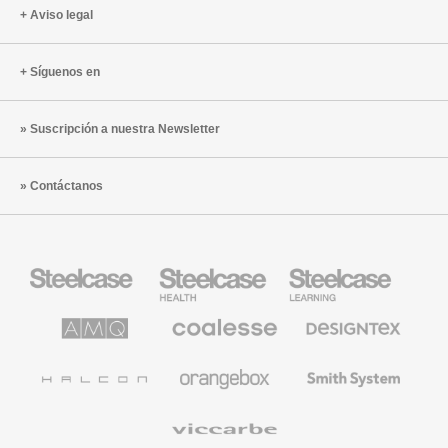
Colonia,
Aviso legal
Alemani
Síguenos en
Suscripción a nuestra Newsletter
Contáctanos
Mobiliario
Mobiliario
Mobiliario
Steelcase
para
para
sanidad
educación
de
de
AMQ
Mobiliario
Textiles
Steelcase
Steelcase
Solutions
premium
de
de
Designtex
Coalesse
Halcon
Orangebox
Smith
System
Viccarbe