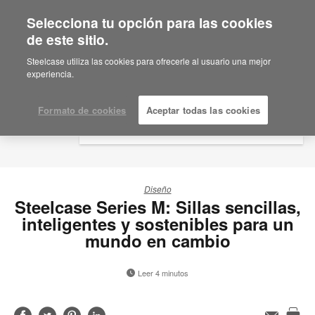
Selecciona tu opción para las cookies
×
Are you in United States?
de este sitio.
Would you like to see Products we sell in
Steelcase utiliza las cookies para ofrecerle al usuario una mejor
your region?
experiencia.
Americas
English
Formato de cookies
Aceptar todas las cookies
Español
Diseño
Steelcase Series M: Sillas sencillas,
inteligentes y sostenibles para un
mundo en cambio
Leer 4 minutos