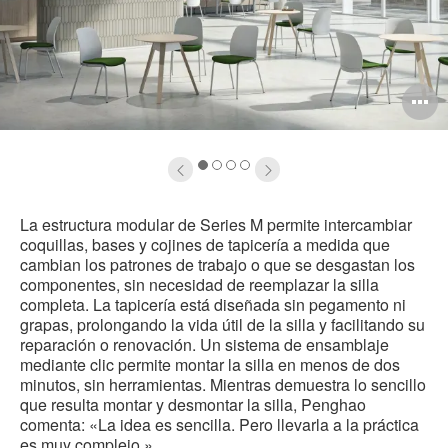
brir
A
magen
i
1
2
3
4
La estructura modular de Series M permite intercambiar
coquillas, bases y cojines de tapicería a medida que
cambian los patrones de trabajo o que se desgastan los
componentes, sin necesidad de reemplazar la silla
completa. La tapicería está diseñada sin pegamento ni
grapas, prolongando la vida útil de la silla y facilitando su
reparación o renovación. Un sistema de ensamblaje
mediante clic permite montar la silla en menos de dos
minutos, sin herramientas. Mientras demuestra lo sencillo
que resulta montar y desmontar la silla, Penghao
comenta: «La idea es sencilla. Pero llevarla a la práctica
es muy complejo.»