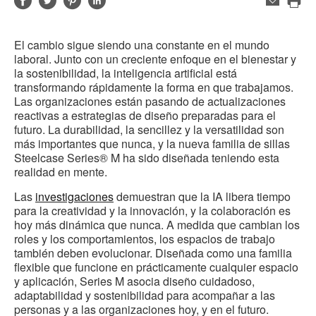
Compartir
Compartir
Compartir
Compartir
Correo
electrónico
Imp
en
en
en
en
est
Facebook
Twitter
Pinterest
Linked-
El cambio sigue siendo una constante en el mundo
pág
in
laboral. Junto con un creciente enfoque en el bienestar y
la sostenibilidad, la inteligencia artificial está
transformando rápidamente la forma en que trabajamos.
Las organizaciones están pasando de actualizaciones
reactivas a estrategias de diseño preparadas para el
futuro. La durabilidad, la sencillez y la versatilidad son
más importantes que nunca, y la nueva familia de sillas
Steelcase Series® M ha sido diseñada teniendo esta
realidad en mente.
Las
investigaciones
demuestran que la IA libera tiempo
para la creatividad y la innovación, y la colaboración es
hoy más dinámica que nunca. A medida que cambian los
roles y los comportamientos, los espacios de trabajo
también deben evolucionar. Diseñada como una familia
flexible que funcione en prácticamente cualquier espacio
y aplicación, Series M asocia diseño cuidadoso,
adaptabilidad y sostenibilidad para acompañar a las
personas y a las organizaciones hoy, y en el futuro.