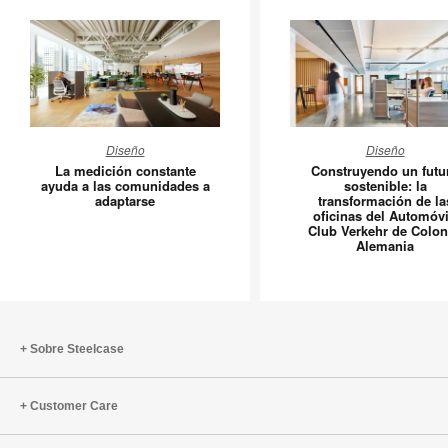
La
Constru
Diseño
Diseño
medición
un
La medición constante
Construyendo un futu
constante
futuro
ayuda a las comunidades a
sostenible: la
adaptarse
transformación de la
ayuda
sostenibl
oficinas del Automóvi
a
la
Club Verkehr de Colon
Alemania
las
transfor
comunidades
de
a
las
adaptarse
oficinas
del
Sobre Steelcase
Automóvi
Club
Customer Care
Verkehr
de