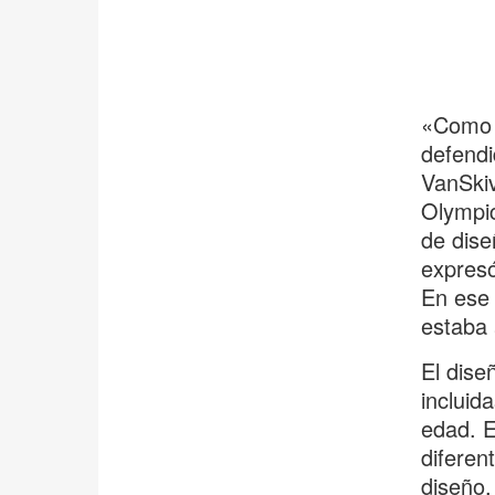
«Como 
defendi
VanSkiv
Olympic
de dise
expresó
En ese 
estaba
El dise
incluida
edad. E
diferen
diseño,