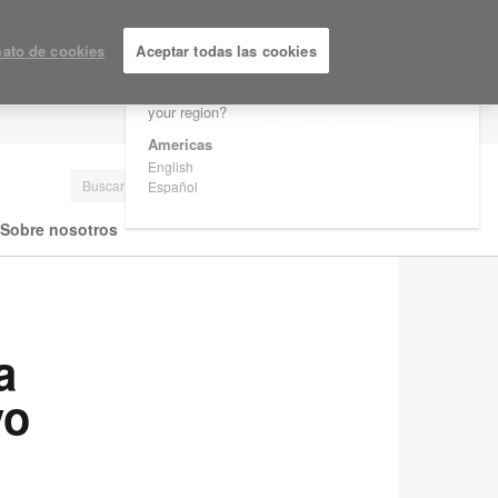
×
Are you in United States?
ato de cookies
Aceptar todas las cookies
Would you like to see Products we sell in
your region?
LOGIN / REGISTRARSE
Americas
English
Español
Sobre nosotros
a
vo