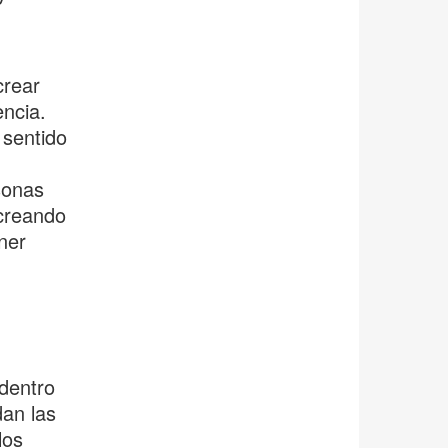
crear
ncia.
 sentido
sonas
 creando
ner
dentro
an las
los