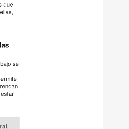
as que
ellas,
las
bajo se
permite
prendan
 estar
,
ral.