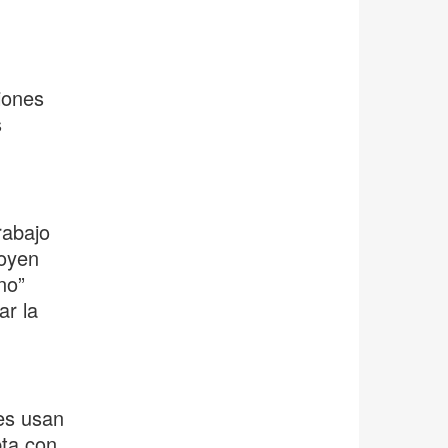
iones
s
rabajo
poyen
no”
ar la
es usan
pta con