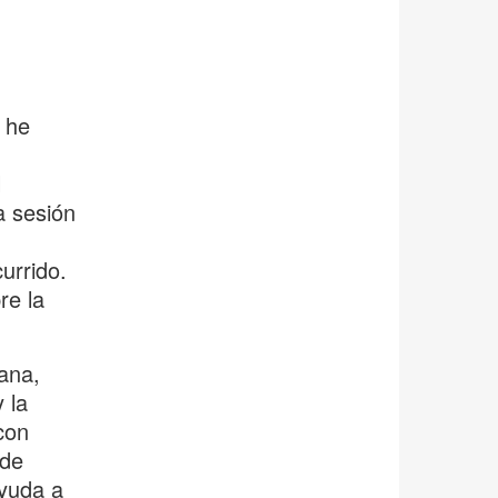
 he
l
a sesión
urrido.
re la
ana,
 la
con
 de
ayuda a