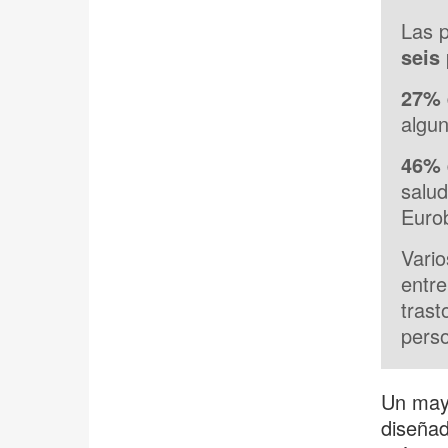
Las 
seis
27%
algun
46%
salud
Euro
Vari
entr
trast
pers
Un mayo
diseñad