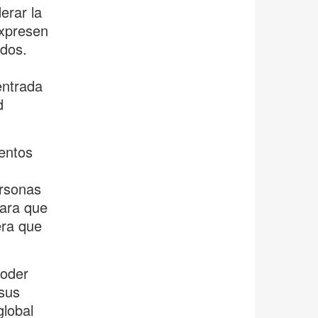
erar la
expresen
odos.
entrada
d
entos
ersonas
para que
era que
poder
 sus
global