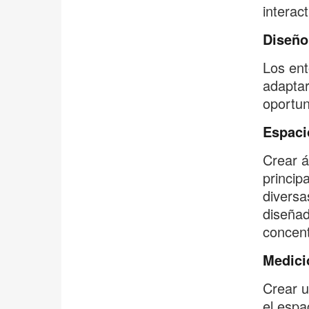
interac
Diseño 
Los ent
adaptar
oportun
Espaci
Crear á
princip
diversa
diseñad
concent
Medici
Crear u
el espa