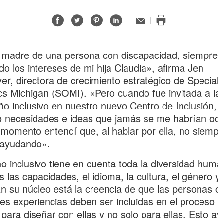
Compartir
Compartir
Compartir
Compartir
Correo
electrónico
Imprimir
en
en
en
en
esta
Facebook
Twitter
Pinterest
Linked-
página
madre de una persona con discapacidad, siempre
in
do los intereses de mi hija Claudia», afirma Jen
er, directora de crecimiento estratégico de Specia
s Michigan (SOMI). «Pero cuando fue invitada a l
ño inclusivo en nuestro nuevo Centro de Inclusión,
 necesidades e ideas que jamás se me habrían oc
momento entendí que, al hablar por ella, no siemp
 ayudando».
ño inclusivo tiene en cuenta toda la diversidad hum
s las capacidades, el idioma, la cultura, el género y
n su núcleo está la creencia de que las personas 
tes experiencias deben ser incluidas en el proceso
 para diseñar con ellas y no solo para ellas. Esto 