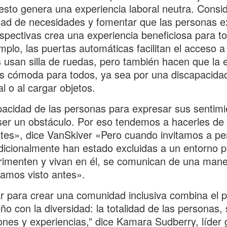
esto genera una experiencia laboral neutra. Consid
dad de necesidades y fomentar que las personas 
spectivas crea una experiencia beneficiosa para t
mplo, las puertas automáticas facilitan el acceso a
 usan silla de ruedas, pero también hacen que la 
 cómoda para todos, ya sea por una discapacida
l o al cargar objetos.
acidad de las personas para expresar sus sentimi
er un obstáculo. Por eso tendemos a hacerles de
etes», dice VanSkiver «Pero cuando invitamos a p
dicionalmente han estado excluidas a un entorno 
rimenten y vivan en él, se comunican de una man
amos visto antes».
r para crear una comunidad inclusiva combina el 
eño con la diversidad: la totalidad de las personas,
ones y experiencias,” dice Kamara Sudberry, líder 