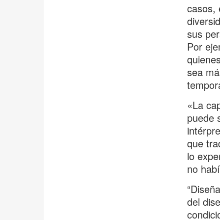
casos, 
diversi
sus per
Por eje
quienes
sea más
tempora
«La cap
puede s
intérpr
que tra
lo expe
no habí
“Diseña
del dis
condici