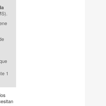
da
MS).
iene
de
 que
te 1
los
esitan