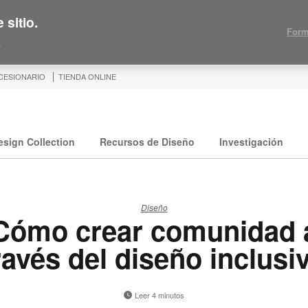
 sitio.
Form
.
CESIONARIO
TIENDA ONLINE
esign Collection
Recursos de Diseño
Investigación
Diseño
Cómo crear comunidad 
ravés del diseño inclusi
Leer 4 minutos