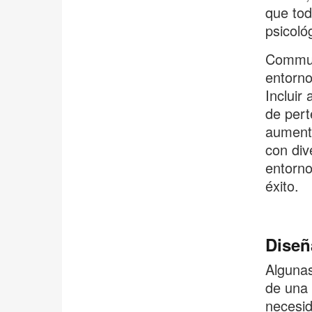
que tod
psicoló
Communi
entorno
Incluir
de pert
aumenta
con div
entorno
éxito.
Diseñ
Algunas
de una 
necesid