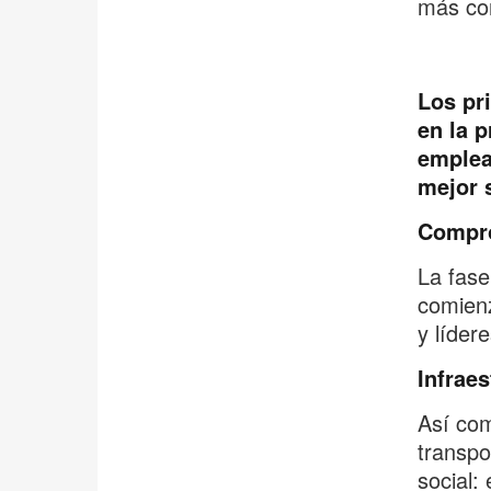
más con
Los pr
en la p
emplea
mejor s
Compro
La fas
comien
y líder
Infraes
Así com
transpo
social: