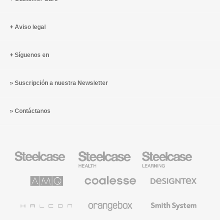
Aviso legal
Síguenos en
Suscripción a nuestra Newsletter
Contáctanos
Mobiliario
Mobiliario
Mobiliario
Steelcase
para
para
sanidad
educación
de
de
AMQ
Mobiliario
Textiles
Steelcase
Steelcase
Solutions
premium
de
de
Designtex
Coalesse
Halcon
Orangebox
Smith
System