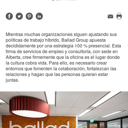
Compartir
Compartir
Compartir
Compartir
Correo
electrónico
Imp
en
en
en
en
est
Facebook
Twitter
Pinterest
Linked-
Mientras muchas organizaciones siguen ajustando sus
pág
in
políticas de trabajo híbrido, Ballad Group apuesta
decididamente por una estrategia 100 % presencial. Esta
firma de servicios de empleo y consultoría, con sede en
Alberta, cree firmemente que la oficina es el lugar donde
la cultura cobra vida. Para ello, es necesario crear
entornos que fomenten la colaboración, fortalezcan las
relaciones y hagan que las personas quieran estar
juntas.