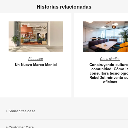
Historias relacionadas
Un
Constru
Bienestar
Case studies
Nuevo
cultura
Un Nuevo Marco Mental
Construyendo cultura
Marco
y
comunidad: Cómo l
consultora tecnológi
Mental
comunid
RebelDot reinventó s
Cómo
oficinas
la
consulto
tecnológ
RebelDo
Sobre Steelcase
reinvent
sus
oficinas
Customer Care