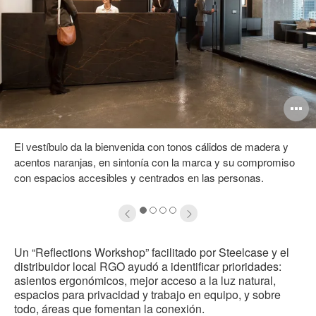
brir
A
magen
i
El vestíbulo da la bienvenida con tonos cálidos de madera y
acentos naranjas, en sintonía con la marca y su compromiso
con espacios accesibles y centrados en las personas.
1
2
3
4
Un “Reflections Workshop” facilitado por Steelcase y el
distribuidor local RGO ayudó a identificar prioridades:
asientos ergonómicos, mejor acceso a la luz natural,
espacios para privacidad y trabajo en equipo, y sobre
todo, áreas que fomentan la conexión.