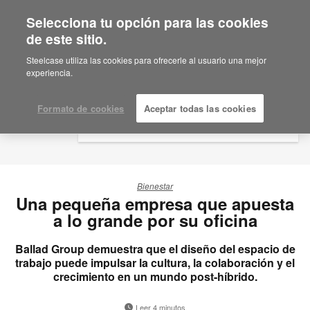
Selecciona tu opción para las cookies
×
Are you in United States?
de este sitio.
Would you like to see Products we sell in
Steelcase utiliza las cookies para ofrecerle al usuario una mejor
your region?
experiencia.
Americas
English
Formato de cookies
Aceptar todas las cookies
Español
Bienestar
Una pequeña empresa que apuesta
a lo grande por su oficina
Ballad Group demuestra que el diseño del espacio de
trabajo puede impulsar la cultura, la colaboración y el
crecimiento en un mundo post-híbrido.
Leer 4 minutos