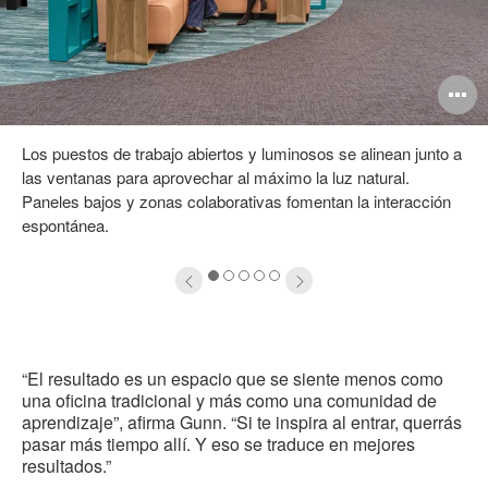
brir
A
magen
i
Los puestos de trabajo abiertos y luminosos se alinean junto a
las ventanas para aprovechar al máximo la luz natural.
Paneles bajos y zonas colaborativas fomentan la interacción
espontánea.
1
2
3
4
5
“El resultado es un espacio que se siente menos como
una oficina tradicional y más como una comunidad de
aprendizaje”, afirma Gunn. “Si te inspira al entrar, querrás
pasar más tiempo allí. Y eso se traduce en mejores
resultados.”