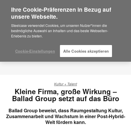
Ihre Cookie-Präferenzen in Bezug auf
×
Are you in United States?
unsere Webseite.
Would you like to see Products we sell in
Steelcase verwendet Cookies, um unseren Nutzer*innen die
your region?
bestmögliche Auswahl an Inhalten und das beste Webseiten-
Erlebenis zu bieten.
Americas
English
Español
Cookie-Einstellungen
Alle Cookies akzeptieren
Kultur + Talent
Kleine Firma, große Wirkung –
Ballad Group setzt auf das Büro
Ballad Group beweist, dass Raumgestaltung Kultur,
Zusammenarbeit und Wachstum in einer Post-Hybrid-
Welt fördern kann.