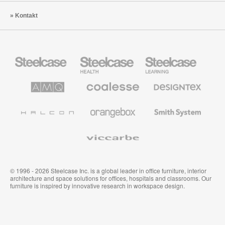
Kontakt
Steelcase
Steelcase
Steelcase
Büromöbel
Health
Education
Möbel
AMQ
Coalesse
Designtex
Solutions
Büromöbel
Textilien
und
Wandverkleidung
Halcon
Orangebox
Smith
System
Viccarbe
© 1996 - 2026 Steelcase Inc. is a global leader in office furniture, interior
architecture and space solutions for offices, hospitals and classrooms. Our
furniture is inspired by innovative research in workspace design.