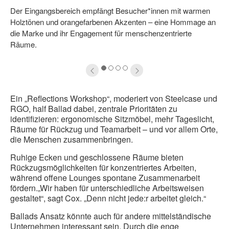
ffnen
ö
Der Eingangsbereich empfängt Besucher*innen mit warmen
Holztönen und orangefarbenen Akzenten – eine Hommage an
die Marke und ihr Engagement für menschenzentrierte
Räume.
1
2
3
4
Ein „Reflections Workshop“, moderiert von Steelcase und
RGO, half Ballad dabei, zentrale Prioritäten zu
identifizieren: ergonomische Sitzmöbel, mehr Tageslicht,
Räume für Rückzug und Teamarbeit – und vor allem Orte,
die Menschen zusammenbringen.
Ruhige Ecken und geschlossene Räume bieten
Rückzugsmöglichkeiten für konzentriertes Arbeiten,
während offene Lounges spontane Zusammenarbeit
fördern.„Wir haben für unterschiedliche Arbeitsweisen
gestaltet“, sagt Cox. „Denn nicht jede:r arbeitet gleich.“
Ballads Ansatz könnte auch für andere mittelständische
Unternehmen interessant sein. Durch die enge