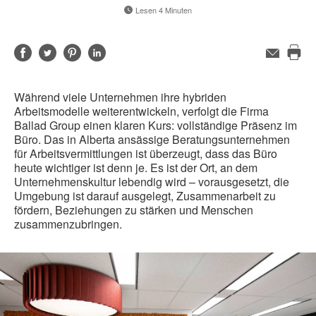
Lesen 4 Minuten
Auf
Auf
Auf
Auf
E-
Mail-
Die
Facebook
Twitter
Pinterest
LinkedIn
Adresse
Sei
teilen
teilen
teilen
teilen
Während viele Unternehmen ihre hybriden
dru
Arbeitsmodelle weiterentwickeln, verfolgt die Firma
Ballad Group einen klaren Kurs: vollständige Präsenz im
Büro. Das in Alberta ansässige Beratungsunternehmen
für Arbeitsvermittlungen ist überzeugt, dass das Büro
heute wichtiger ist denn je. Es ist der Ort, an dem
Unternehmenskultur lebendig wird – vorausgesetzt, die
Umgebung ist darauf ausgelegt, Zusammenarbeit zu
fördern, Beziehungen zu stärken und Menschen
zusammenzubringen.