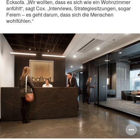
Ecksofa. „Wir wollten, dass es sich wie ein Wohnzimmer
anfühlt“, sagt Cox. „Interviews, Strategiesitzungen, sogar
Feiern – es geht darum, dass sich die Menschen
wohlfühlen.“
ildbeschreibung
B