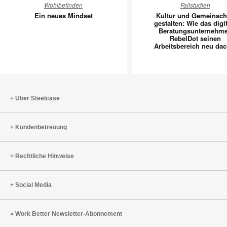
Wohlbefinden
Fallstudien
neues
und
Ein neues Mindset
Kultur und Gemeinsch
Mindset
Gemeins
gestalten: Wie das digi
Beratungsunternehm
gestalten
RebelDot seinen
Wie
Arbeitsbereich neu dac
das
digitale
Beratun
RebelDo
Über Steelcase
seinen
Arbeitsb
neu
Kundenbetreuung
dachte
Rechtliche Hinweise
Social Media
Work Better Newsletter-Abonnement