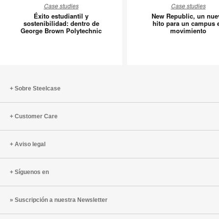
Case studies
Case studies
estudiantil
Republic
Éxito estudiantil y
New Republic, un nue
y
un
sostenibilidad: dentro de
hito para un campus 
George Brown Polytechnic
movimiento
sostenibilidad:
nuevo
dentro
hito
de
para
George
un
Brown
campus
Polytechnic
en
Sobre Steelcase
movimie
Customer Care
Aviso legal
Síguenos en
Suscripción a nuestra Newsletter