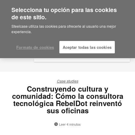
Selecciona tu opción para las cookies
×
Are you in United States?
de este sitio.
Would you like to see Products we sell in
Steelcase utiliza las cookies para ofrecerle al usuario una mejor
your region?
experiencia.
Americas
English
Formato de cookies
Aceptar todas las cookies
Español
Case studies
Construyendo cultura y
comunidad: Cómo la consultora
tecnológica RebelDot reinventó
sus oficinas
Leer 4 minutos