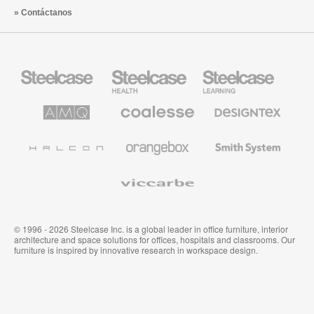
Contáctanos
Mobiliario
Mobiliario
Mobiliario
Steelcase
para
para
sanidad
educación
de
de
AMQ
Mobiliario
Textiles
Steelcase
Steelcase
Solutions
premium
de
de
Designtex
Coalesse
Halcon
Orangebox
Smith
System
Viccarbe
© 1996 - 2026 Steelcase Inc. is a global leader in office furniture, interior
architecture and space solutions for offices, hospitals and classrooms. Our
furniture is inspired by innovative research in workspace design.