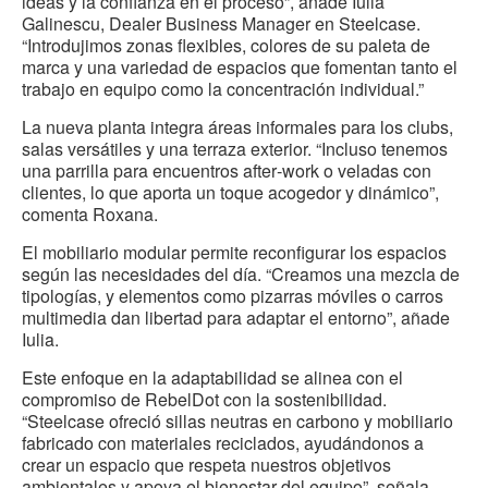
ideas y la confianza en el proceso”, añade Iulia
Galinescu, Dealer Business Manager en Steelcase.
“Introdujimos zonas flexibles, colores de su paleta de
marca y una variedad de espacios que fomentan tanto el
trabajo en equipo como la concentración individual.”
La nueva planta integra áreas informales para los clubs,
salas versátiles y una terraza exterior. “Incluso tenemos
una parrilla para encuentros after‑work o veladas con
clientes, lo que aporta un toque acogedor y dinámico”,
comenta Roxana.
El mobiliario modular permite reconfigurar los espacios
según las necesidades del día. “Creamos una mezcla de
tipologías, y elementos como pizarras móviles o carros
multimedia dan libertad para adaptar el entorno”, añade
Iulia.
Este enfoque en la adaptabilidad se alinea con el
compromiso de RebelDot con la sostenibilidad.
“Steelcase ofreció sillas neutras en carbono y mobiliario
fabricado con materiales reciclados, ayudándonos a
crear un espacio que respeta nuestros objetivos
ambientales y apoya el bienestar del equipo”, señala