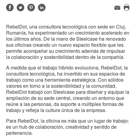
Compartir
Compartir
Compartir
Compartir
Correo
electrónico
Imp
en
en
en
en
est
Facebook
Twitter
Pinterest
Linked-
RebelDot, una consultora tecnológica con sede en Cluj,
pág
in
Rumanía, ha experimentado un crecimiento acelerado en
los últimos años. De la mano de Steelcase ha renovado
sus oficinas creando un nuevo espacio flexible que les
permite acompañar su crecimiento además de impulsar
la colaboración y sostenibilidad dentro de la compañía.
A medida que el trabajo híbrido evoluciona, RebelDot, la
consultora tecnológica, ha invertido en sus espacios de
trabajo como una herramienta estratégica. Con sólidos
valores en torno a la sostenibilidad y la comunidad,
RebelDot trabajó con Steelcase para diseñar y equipar la
ampliación de su sede central, creando un entorno que
reúne a las personas, da soporte a múltiples formas de
trabajo y refleja la cultura única de la empresa.
Para RebelDot, la oficina es más que un lugar de trabajo:
es un hub de colaboración, creatividad y sentido de
pertenencia.