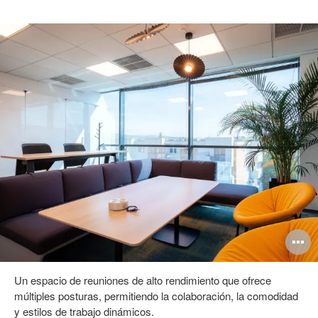
brir
A
magen
i
Un espacio de reuniones de alto rendimiento que ofrece
múltiples posturas, permitiendo la colaboración, la comodidad
y estilos de trabajo dinámicos.