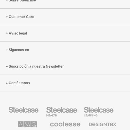
en
de
Sobre Steelcase
movimiento
las
persona
Customer Care
de
Grupo
Cajamar
Aviso legal
Síguenos en
Suscripción a nuestra Newsletter
Contáctanos
Mobiliario
Mobiliario
Mobiliario
Steelcase
para
para
sanidad
educación
de
de
AMQ
Mobiliario
Textiles
Steelcase
Steelcase
Solutions
premium
de
de
Designtex