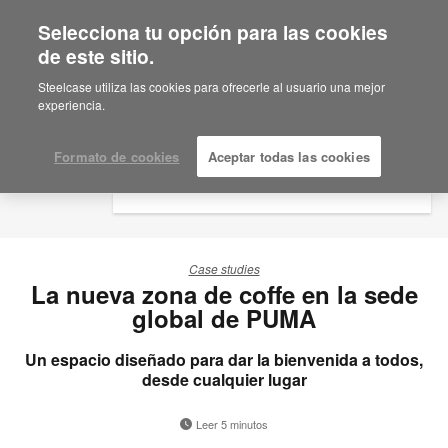
Selecciona tu opción para las cookies
×
Are you in United States?
de este sitio.
Steelcase utiliza las cookies para ofrecerle al usuario una mejor
Would you like to see Products we sell in
experiencia.
your region?
Americas
Formato de cookies
Aceptar todas las cookies
English
Español
Case studies
La nueva zona de coffe en la sede
global de PUMA
Un espacio diseñado para dar la bienvenida a todos,
desde cualquier lugar
Leer 5 minutos