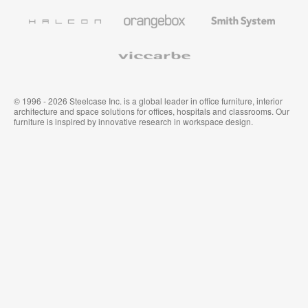
Coalesse
Halcon
Orangebox
Smith
System
Viccarbe
© 1996 - 2026 Steelcase Inc. is a global leader in office furniture, interior
architecture and space solutions for offices, hospitals and classrooms. Our
furniture is inspired by innovative research in workspace design.