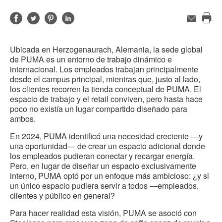
Compartir
Compartir
Compartir
Compartir
Correo
electrónico
Imp
en
en
en
en
est
Facebook
Twitter
Pinterest
Linked-
Ubicada en Herzogenaurach, Alemania, la sede global
pág
in
de PUMA es un entorno de trabajo dinámico e
internacional. Los empleados trabajan principalmente
desde el campus principal, mientras que, justo al lado,
los clientes recorren la tienda conceptual de PUMA. El
espacio de trabajo y el retail conviven, pero hasta hace
poco no existía un lugar compartido diseñado para
ambos.
En 2024, PUMA identificó una necesidad creciente —y
una oportunidad— de crear un espacio adicional donde
los empleados pudieran conectar y recargar energía.
Pero, en lugar de diseñar un espacio exclusivamente
interno, PUMA optó por un enfoque más ambicioso: ¿y si
un único espacio pudiera servir a todos —empleados,
clientes y público en general?
Para hacer realidad esta visión, PUMA se asoció con