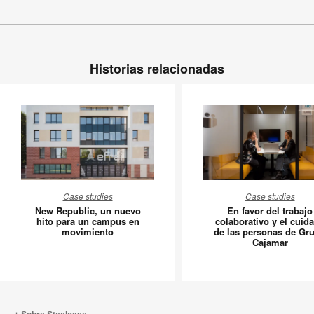
Historias relacionadas
New
En
Case studies
Case studies
Republic,
favor
New Republic, un nuevo
En favor del trabajo
un
del
hito para un campus en
colaborativo y el cuid
movimiento
de las personas de Gr
nuevo
trabajo
Cajamar
hito
colabora
para
y
un
el
campus
cuidado