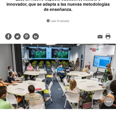
innovador, que se adapta a las nuevas metodologías
de enseñanza.
Leer 9 minutos
Compartir
Compartir
Compartir
Compartir
Correo
electrónico
Imp
en
en
en
en
est
Facebook
Twitter
Pinterest
Linked-
pág
in
A
i