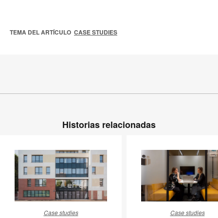
TEMA DEL ARTÍCULO
CASE STUDIES
Historias relacionadas
New
En
Case studies
Case studies
Republic,
favor