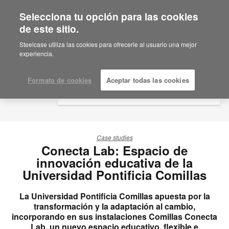
Selecciona tu opción para las cookies
×
Are you in United States?
de este sitio.
Would you like to see Products we sell in
Steelcase utiliza las cookies para ofrecerle al usuario una mejor
your region?
experiencia.
Americas
English
Formato de cookies
Aceptar todas las cookies
Español
Case studies
Conecta Lab: Espacio de
innovación educativa de la
Universidad Pontificia Comillas
La Universidad Pontificia Comillas apuesta por la
transformación y la adaptación al cambio,
incorporando en sus instalaciones Comillas Conecta
Lab, un nuevo espacio educativo, flexible e