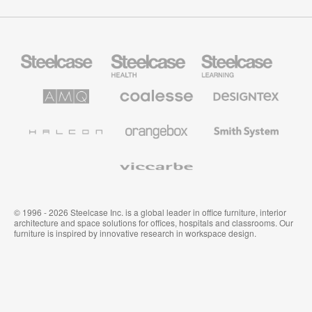
Mobiliario
Mobiliario
Mobiliario
Steelcase
para
para
sanidad
educación
de
de
AMQ
Mobiliario
Textiles
Steelcase
Steelcase
Solutions
premium
de
de
Designtex
Coalesse
Halcon
Orangebox
Smith
System
Viccarbe
© 1996 - 2026 Steelcase Inc. is a global leader in office furniture, interior
architecture and space solutions for offices, hospitals and classrooms. Our
furniture is inspired by innovative research in workspace design.