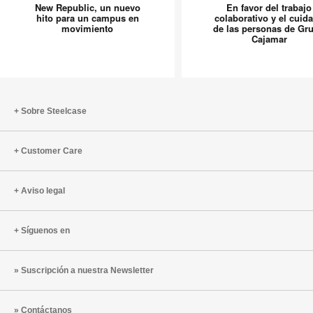
New Republic, un nuevo
En favor del trabajo
un
del
hito para un campus en
colaborativo y el cuid
movimiento
de las personas de Gr
nuevo
trabajo
Cajamar
hito
colabora
para
y
un
el
campus
cuidado
en
de
Sobre Steelcase
movimiento
las
persona
Customer Care
de
Grupo
Cajamar
Aviso legal
Síguenos en
Suscripción a nuestra Newsletter
Contáctanos