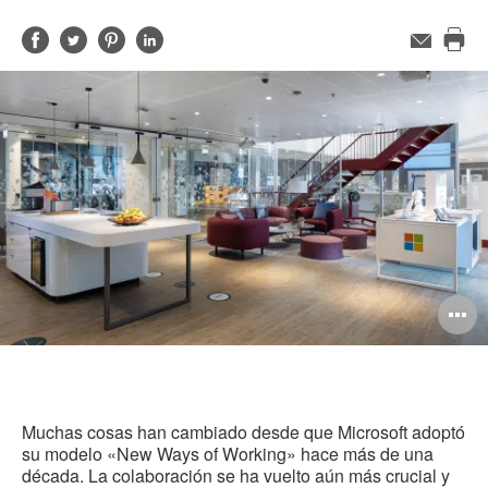
Compartir
Compartir
Compartir
Compartir
Correo
electrónico
Imp
en
en
en
en
est
Facebook
Twitter
Pinterest
Linked-
pág
in
A
i
Muchas cosas han cambiado desde que Microsoft adoptó
su modelo «New Ways of Working» hace más de una
década.
La colaboración se ha vuelto aún más crucial y