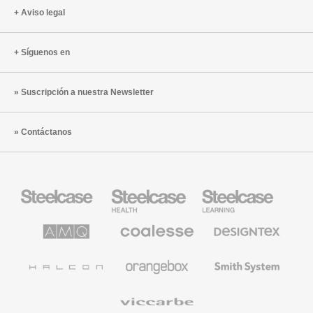
Cajamar
Aviso legal
Síguenos en
Suscripción a nuestra Newsletter
Contáctanos
Mobiliario
Mobiliario
Mobiliario
Steelcase
para
para
sanidad
educación
de
de
AMQ
Mobiliario
Textiles
Steelcase
Steelcase
Solutions
premium
de
de
Designtex
Coalesse
Halcon
Orangebox
Smith
System
Viccarbe