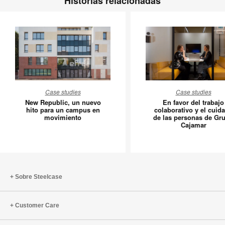
Historias relacionadas
New
En
Case studies
Case studies
Republic,
favor
New Republic, un nuevo
En favor del trabajo
un
del
hito para un campus en
colaborativo y el cuid
movimiento
de las personas de Gr
nuevo
trabajo
Cajamar
hito
colabora
para
y
un
el
campus
cuidado
en
de
Sobre Steelcase
movimiento
las
persona
Customer Care
de
Grupo