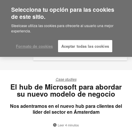
Selecciona tu opción para las cookies
×
Are you in United States?
de este sitio.
Would you like to see Products we sell in
Steelcase utiliza las cookies para ofrecerle al usuario una mejor
your region?
experiencia.
Americas
English
Formato de cookies
Aceptar todas las cookies
Español
Case studies
El hub de Microsoft para abordar
su nuevo modelo de negocio
Nos adentramos en el nuevo hub para clientes del
líder del sector en Ámsterdam
Leer 4 minutos