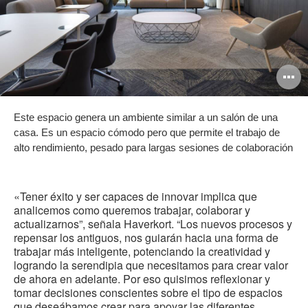
A
i
Este espacio genera un ambiente similar a un salón de una
casa. Es un espacio cómodo pero que permite el trabajo de
alto rendimiento, pesado para largas sesiones de colaboración
«
Tener éxito y ser capaces de innovar implica que
analicemos como queremos trabajar, colaborar y
actualizarnos”, señala Haverkort. “Los nuevos procesos y
repensar los antiguos, nos guiarán hacia una forma de
trabajar más inteligente, potenciando la creatividad y
logrando la serendipia que necesitamos para crear valor
de ahora en adelante
. Por eso quisimos reflexionar y
tomar decisiones conscientes sobre el tipo de espacios
que deseábamos crear para apoyar las diferentes