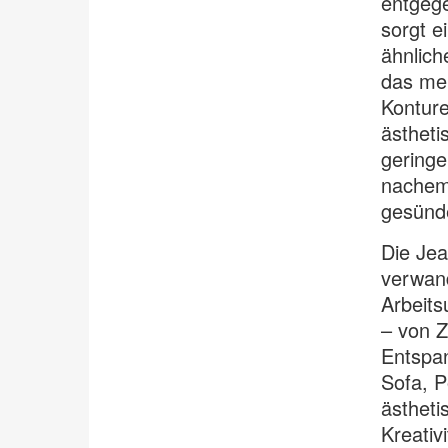
entgege
sorgt e
ähnlich
das men
Konture
ästhet
geringe
nachem
gesünde
Die Jea
verwand
Arbeits
– von 
Entspan
Sofa, P
ästheti
Kreativ