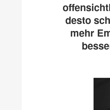
offensicht
desto sch
mehr Emo
besser