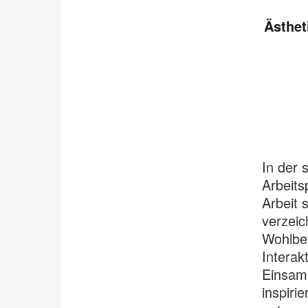
Ästhet
In der 
Arbeits
Arbeit 
verzeic
Wohlbef
Interak
Einsamk
inspiri