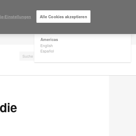
×
Are you in United States?
ie-Einstellungen
Alle Cookies akzeptieren
Would you like to see Products we sell in
your region?
Americas
EINLOGGEN / ANMELDEN
English
Español
 die