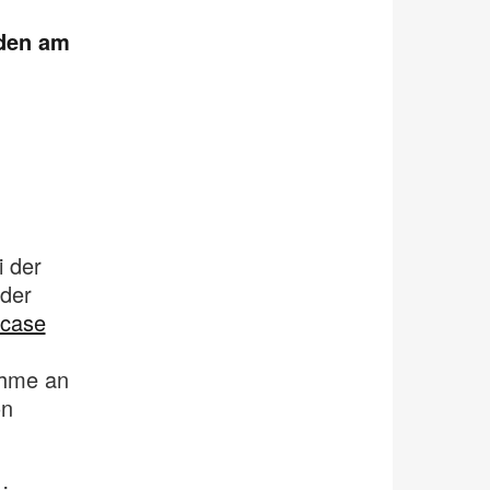
nden am
i der
 der
lcase
ahme an
on