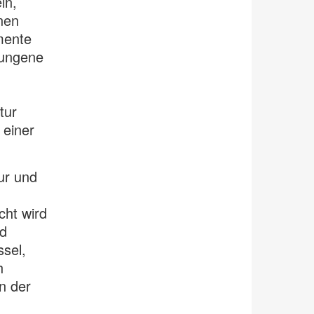
in,
nen
mente
ungene
tur
einer
ur und
cht wird
d
sel,
h
n der