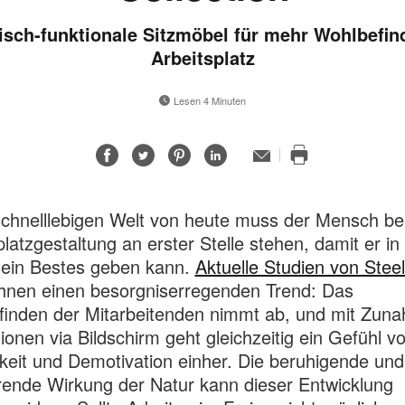
isch-funktionale Sitzmöbel für mehr Wohlbefi
Arbeitsplatz
Lesen 4 Minuten
Auf
Auf
Auf
Auf
E-
Mail-
Diese
Facebook
Twitter
Pinterest
LinkedIn
Adresse
Seite
teilen
teilen
teilen
teilen
drucken
schnelllebigen Welt von heute muss der Mensch be
platzgestaltung an erster Stelle stehen, damit er in
sein Bestes geben kann.
Aktuelle Studien von Stee
hnen einen besorgniserregenden Trend: Das
inden der Mitarbeitenden nimmt ab, und mit Zun
tionen via Bildschirm geht gleichzeitig ein Gefühl v
eit und Demotivation einher. Die beruhigende und
erende Wirkung der Natur kann dieser Entwicklung