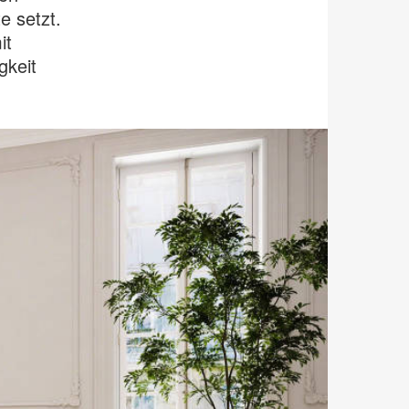
e setzt.
it
gkeit