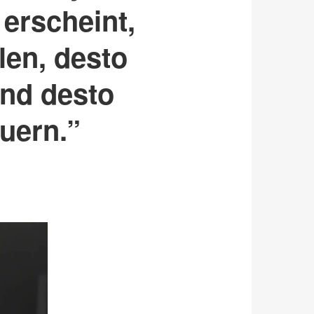
 erscheint,
len, desto
und desto
auern.”