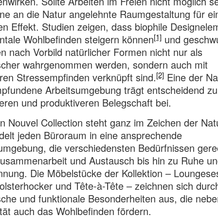
nwirken. Sollte Arbeiten im Freien nicht möglich se
ine an die Natur angelehnte Raumgestaltung für ei
en Effekt. Studien zeigen, dass biophile Designele
[1]
tale Wohlbefinden steigern können
und geschw
n nach Vorbild natürlicher Formen nicht nur als
ischer wahrgenommen werden, sondern auch mit
[2]
ren Stressempfinden verknüpft sind.
Eine der Na
pfundene Arbeitsumgebung trägt entscheidend zu 
ren und produktiveren Belegschaft bei.
n Nouvel Collection steht ganz im Zeichen der Nat
elt jeden Büroraum in eine ansprechende
umgebung, die verschiedensten Bedürfnissen gere
Zusammenarbeit und Austausch bis hin zu Ruhe un
nung. Die Möbelstücke der Kollektion – Loungeses
olsterhocker und Tête-à-Tête – zeichnen sich durc
sche und funktionale Besonderheiten aus, die nebe
ität auch das Wohlbefinden fördern.