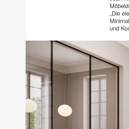
Möbelde
„Die el
Minimal
und Kom