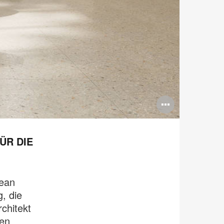
Bildbes
öffnen
ÜR DIE
Jean
, die
chitekt
nen