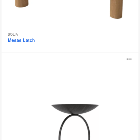
BOLIA
Mesas Latch
Giro
Ab
i