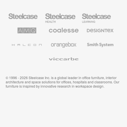
Mobiliario
Mobiliario
Mobiliario
Steelcase
para
para
sanidad
educación
de
de
AMQ
Mobiliario
Textiles
Steelcase
Steelcase
Solutions
premium
de
de
Designtex
Coalesse
Halcon
Orangebox
Smith
System
Viccarbe
© 1996 - 2026 Steelcase Inc. is a global leader in office furniture, interior
architecture and space solutions for offices, hospitals and classrooms. Our
furniture is inspired by innovative research in workspace design.