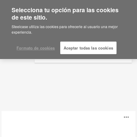
Selecciona tu opción para las cookies
×
Are you in United States?
de este sitio.
Mesas Auxiliares
Would you like to see Products we sell in
Steelcase utiliza las cookies para ofrecerle al usuario una mejor
your region?
experiencia.
Filtros
Americas
English
Formato de cookies
Aceptar todas las cookies
Español
Mesas
Ab
Missiva
i