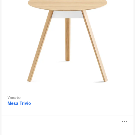
Viccarbe
Mesa Trivio
Breaker
Ab