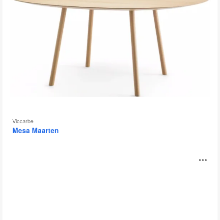
Viccarbe
Mesa Maarten
Trino
Ab
i