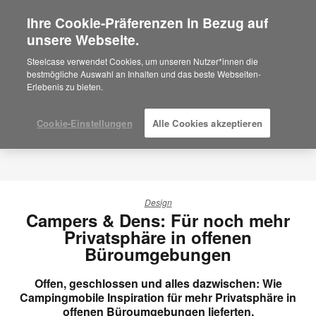
Ihre Cookie-Präferenzen in Bezug auf
×
Are you in United States?
unsere Webseite.
Would you like to see Products we sell in
Steelcase verwendet Cookies, um unseren Nutzer*innen die
your region?
bestmögliche Auswahl an Inhalten und das beste Webseiten-
Erlebenis zu bieten.
Americas
English
Español
Cookie-Einstellungen
Alle Cookies akzeptieren
Design
Campers & Dens: Für noch mehr
Privatsphäre in offenen
Büroumgebungen
Offen, geschlossen und alles dazwischen: Wie
Campingmobile Inspiration für mehr Privatsphäre in
offenen Büroumgebungen lieferten.