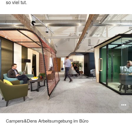
so viel tut.
ildbeschreibung
B
ffnen
ö
Campers&Dens Arbeitsumgebung im Büro