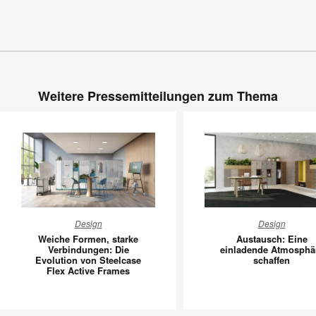
Weitere Pressemitteilungen zum Thema
Weiche
Austausc
Design
Design
Formen,
Eine
Weiche Formen, starke
Austausch: Eine
starke
einladen
Verbindungen: Die
einladende Atmosphä
Evolution von Steelcase
schaffen
Verbindungen:
Atmosph
Flex Active Frames
Die
schaffen
Evolution
von