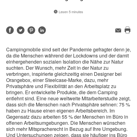
Lesen 5 minutes
Auf
Auf
Auf
Auf
E-
Mail-
Die
Facebook
Twitter
Pinterest
LinkedIn
Adresse
Sei
teilen
teilen
teilen
teilen
Campingmobile sind seit der Pandemie gefragter denn je,
dru
da die Menschen während der Lockdowns und der damit
einhergehenden sozialen Isolation die Nähe zur Natur
suchten. Der Wunsch, mehr Zeit in der Natur zu
verbringen, inspirierte gleichzeitig einen Designer bei
Orangebox, einer Steelcase-Marke, dazu, mehr
Privatsphäre und Flexibilität an den Arbeitsplatz zu
bringen. Er entwickelte Produkte, die dem Camping
entlehnt sind. Eine neue weltweite Mitarbeiterstudie zeigt,
dass sich die Menschen nach Privatsphäre sehnen: 75 %
haben zu Hause einen eigenen Arbeitsbereich. Im
Gegensatz dazu arbeiten 55 % der Menschen im Büro in
offenen Arbeitsumgebungen. Die Menschen wünschen
sich mehr Mitspracherecht in Bezug auf Ihre Umgebung.
Und Untersuchungen zeigen, dass sie häufiger ins Büro