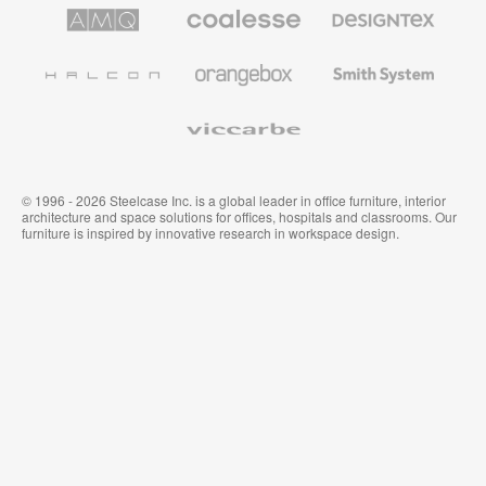
AMQ
Coalesse
Designtex
Solutions
Büromöbel
Textilien
und
Wandverkleidung
Halcon
Orangebox
Smith
System
Viccarbe
© 1996 - 2026 Steelcase Inc. is a global leader in office furniture, interior
architecture and space solutions for offices, hospitals and classrooms. Our
furniture is inspired by innovative research in workspace design.