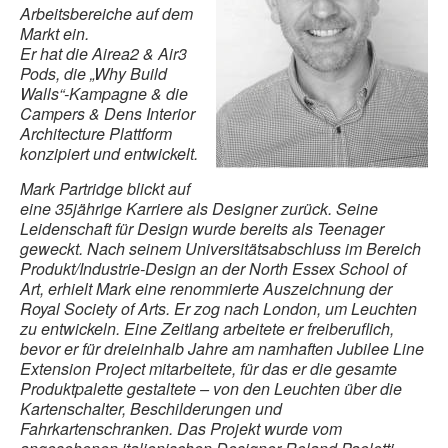
Arbeitsbereiche auf dem
Markt ein.
Er hat die Airea2 & Air3
Pods, die „Why Build
Walls“-Kampagne & die
Campers & Dens Interior
Architecture Plattform
konzipiert und entwickelt.
Mark Partridge blickt auf
eine 35jährige Karriere als Designer zurück. Seine
Leidenschaft für Design wurde bereits als Teenager
geweckt. Nach seinem Universitätsabschluss im Bereich
Produkt/Industrie-Design an der North Essex School of
Art, erhielt Mark eine renommierte Auszeichnung der
Royal Society of Arts. Er zog nach London, um Leuchten
zu entwickeln. Eine Zeitlang arbeitete er freiberuflich,
bevor er für dreieinhalb Jahre am namhaften Jubilee Line
Extension Project mitarbeitete, für das er die gesamte
Produktpalette gestaltete – von den Leuchten über die
Kartenschalter, Beschilderungen und
Fahrkartenschranken. Das Projekt wurde vom