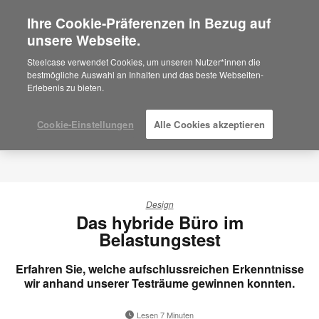
Ihre Cookie-Präferenzen in Bezug auf
×
Are you in United States?
unsere Webseite.
Would you like to see Products we sell in
Steelcase verwendet Cookies, um unseren Nutzer*innen die
your region?
bestmögliche Auswahl an Inhalten und das beste Webseiten-
Erlebenis zu bieten.
Americas
English
Español
Cookie-Einstellungen
Alle Cookies akzeptieren
Design
Das hybride Büro im
Belastungstest
Erfahren Sie, welche aufschlussreichen Erkenntnisse
wir anhand unserer Testräume gewinnen konnten.
Lesen 7 Minuten