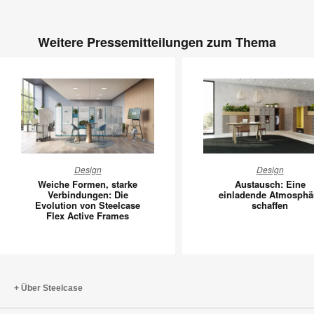
Weitere Pressemitteilungen zum Thema
Weiche
Austausc
Design
Design
Formen,
Eine
Weiche Formen, starke
Austausch: Eine
starke
einladen
Verbindungen: Die
einladende Atmosphä
Evolution von Steelcase
schaffen
Verbindungen:
Atmosph
Flex Active Frames
Die
schaffen
Evolution
von
Steelcase
Flex
Über Steelcase
Active