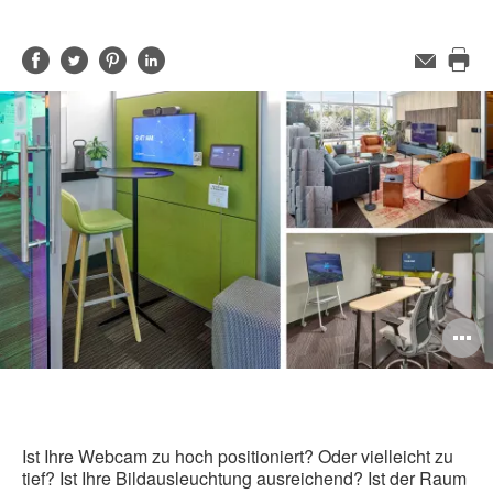
Auf
Auf
Auf
Auf
E-
Mail-
Die
Facebook
Twitter
Pinterest
LinkedIn
Adresse
Sei
teilen
teilen
teilen
teilen
dru
B
ö
Ist Ihre Webcam zu hoch positioniert? Oder vielleicht zu
tief? Ist Ihre Bildausleuchtung ausreichend? Ist der Raum