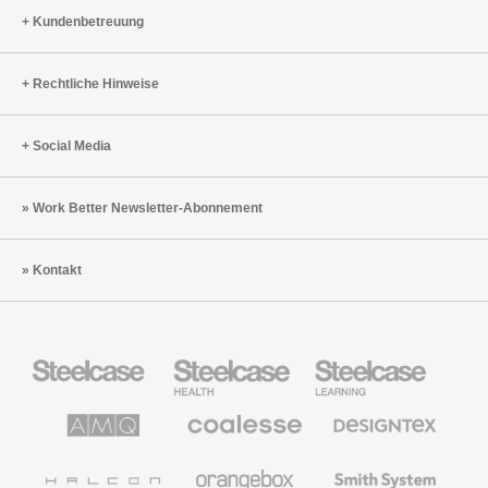
Frames
Kundenbetreuung
Rechtliche Hinweise
Social Media
Work Better Newsletter-Abonnement
Kontakt
Steelcase
Steelcase
Steelcase
Büromöbel
Health
Education
Möbel
AMQ
Coalesse
Designtex
Solutions
Büromöbel
Textilien
und
Wandverkleidung
Halcon
Orangebox
Smith
System