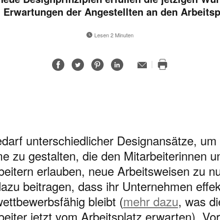
 Erwartungen der Angestellten an den Arbeitsp
Lesen 2 Minuten
Auf
Auf
Auf
Auf
E-
Mail-
Diese
Facebook
Twitter
Pinterest
LinkedIn
Adresse
Seite
teilen
teilen
teilen
teilen
drucken
darf unterschiedlicher Designansätze, um
 zu gestalten, die den Mitarbeiterinnen u
beitern erlauben, neue Arbeitsweisen zu n
azu beitragen, dass ihr Unternehmen effek
ettbewerbsfähig bleibt (
mehr dazu
, was di
beiter jetzt vom Arbeitsplatz erwarten). Vor