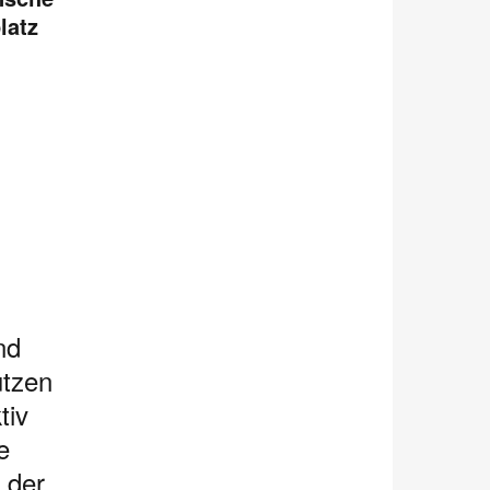
latz
nd
utzen
tiv
e
 der