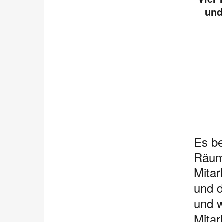
und
Es be
Räume
Mitar
und d
und w
Mitar