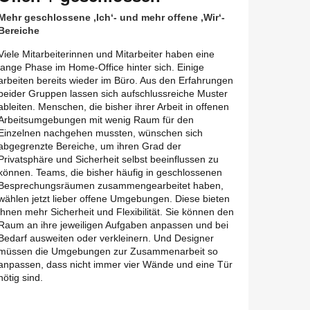
Mehr geschlossene ‚Ich‘- und mehr offene ‚Wir‘-
Bereiche
Viele Mitarbeiterinnen und Mitarbeiter haben eine
lange Phase im Home-Office hinter sich. Einige
arbeiten bereits wieder im Büro. Aus den Erfahrungen
beider Gruppen lassen sich aufschlussreiche Muster
ableiten. Menschen, die bisher ihrer Arbeit in offenen
Arbeitsumgebungen mit wenig Raum für den
Einzelnen nachgehen mussten, wünschen sich
abgegrenzte Bereiche, um ihren Grad der
Privatsphäre und Sicherheit selbst beeinflussen zu
können. Teams, die bisher häufig in geschlossenen
Besprechungsräumen zusammengearbeitet haben,
wählen jetzt lieber offene Umgebungen. Diese bieten
ihnen mehr Sicherheit und Flexibilität. Sie können den
Raum an ihre jeweiligen Aufgaben anpassen und bei
Bedarf ausweiten oder verkleinern. Und Designer
müssen die Umgebungen zur Zusammenarbeit so
dbeschreibung
anpassen, dass nicht immer vier Wände und eine Tür
nötig sind.
nen