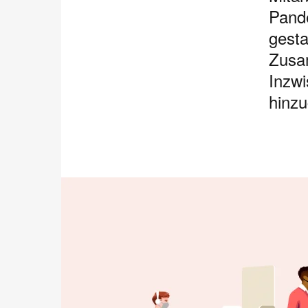
Pand
gesta
Zusam
Inzwi
hinz