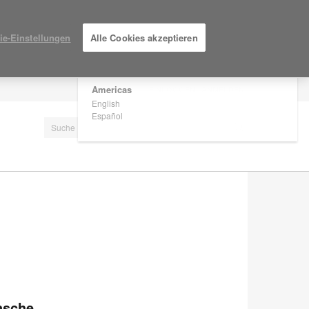
×
Are you in United States?
ie-Einstellungen
Alle Cookies akzeptieren
Would you like to see Products we sell in
your region?
Americas
EINLOGGEN / ANMELDEN
English
Español
ünsche