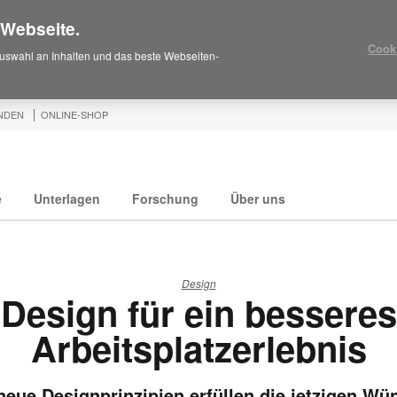
 Webseite.
Cook
uswahl an Inhalten und das beste Webseiten-
NDEN
ONLINE-SHOP
e
Unterlagen
Forschung
Über uns
Design
Design für ein besseres
Arbeitsplatzerlebnis
neue Designprinzipien erfüllen die jetzigen W