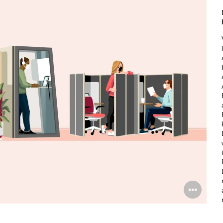
Bil
öff