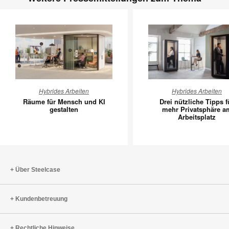
Räume
Drei
Hybrides Arbeiten
Hybrides Arbeiten
für
nützliche
Räume für Mensch und KI
Drei nützliche Tipps f
Mensch
Tipps
gestalten
mehr Privatsphäre a
Arbeitsplatz
und
für
KI
mehr
gestalten
Privatsp
am
Arbeitspl
Über Steelcase
Kundenbetreuung
Rechtliche Hinweise