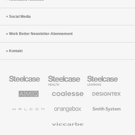
Social Media
Work Better Newsletter-Abonnement
Kontakt
Steelcase
Steelcase
Steelcase
Büromöbel
Health
Education
Möbel
AMQ
Coalesse
Designtex
Solutions
Büromöbel
Textilien
und
Wandverkleidung
Halcon
Orangebox
Smith
System
Viccarbe