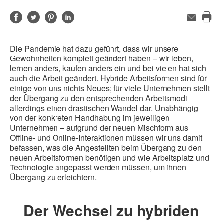
Auf
Auf
Auf
Auf
E-
Mail-
Die
Facebook
Twitter
Pinterest
LinkedIn
Adresse
Sei
teilen
teilen
teilen
teilen
Die Pandemie hat dazu geführt, dass wir unsere
dru
Gewohnheiten komplett geändert haben – wir leben,
lernen anders, kaufen anders ein und bei vielen hat sich
auch die Arbeit geändert. Hybride Arbeitsformen sind für
einige von uns nichts Neues; für viele Unternehmen stellt
der Übergang zu den entsprechenden Arbeitsmodi
allerdings einen drastischen Wandel dar. Unabhängig
von der konkreten Handhabung im jeweiligen
Unternehmen – aufgrund der neuen Mischform aus
Offline- und Online-Interaktionen müssen wir uns damit
befassen, was die Angestellten beim Übergang zu den
neuen Arbeitsformen benötigen und wie Arbeitsplatz und
Technologie angepasst werden müssen, um ihnen
Übergang zu erleichtern.
Der Wechsel zu hybriden