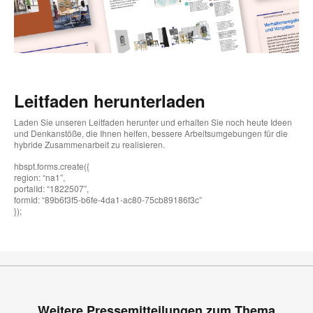
Leitfaden herunterladen
Laden Sie unseren Leitfaden herunter und erhalten Sie noch heute Ideen
und Denkanstöße, die Ihnen helfen, bessere Arbeitsumgebungen für die
hybride Zusammenarbeit zu realisieren.
hbspt.forms.create({
region: “na1”,
portalId: “1822507”,
formId: “89b6f3f5-b6fe-4da1-ac80-75cb89186f3c”
});
Weitere Pressemitteilungen zum Thema