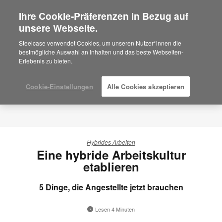
Ihre Cookie-Präferenzen in Bezug auf
×
Are you in United States?
unsere Webseite.
Would you like to see Products we sell in
Steelcase verwendet Cookies, um unseren Nutzer*innen die
your region?
bestmögliche Auswahl an Inhalten und das beste Webseiten-
Erlebenis zu bieten.
Americas
English
Español
Cookie-Einstellungen
Alle Cookies akzeptieren
Hybrides Arbeiten
Eine hybride Arbeitskultur
etablieren
5 Dinge, die Angestellte jetzt brauchen
Lesen 4 Minuten