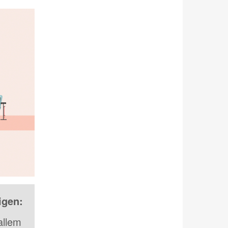
igen:
allem