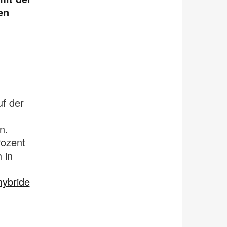
en
f der
n.
rozent
 in
hybride