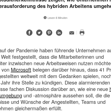
erausforderung des hybriden Arbeitens umgeh
Lesen 6 Minuten
Auf
Auf
Auf
Auf
E-
Mail-
Diese
Facebook
Twitter
Pinterest
LinkedIn
Adresse
Seite
teilen
teilen
teilen
teilen
drucken
lauf der Pandemie haben führende Unternehmen au
Welt festgestellt, dass die Mitarbeiterinnen und
iter inzwischen neue Arbeitsweisen nutzen möchte
n von
Microsoft
belegen darüber hinaus, dass 41 P
estellten weltweit mit dem Gedanken spielen, noch
Jahr ihre Stelle zu kündigen. Diese alarmierenden
sse fachen Diskussion darüber an, wie eine neue
sumgebung
und -atmosphäre aussehen soll, die die
nisse und Wünsche der Angestellten, Teams und
hmen gleichermaßen erfüllt.