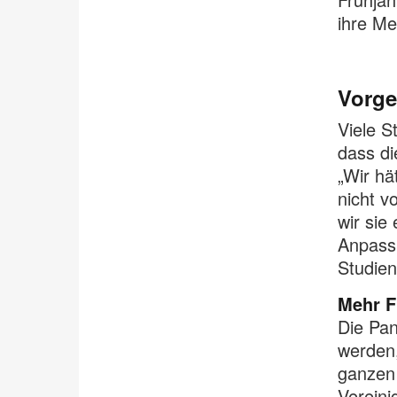
ihre Me
Vorge
Viele S
dass di
„Wir hä
nicht v
wir sie
Anpassu
Studien
Mehr Fl
Die Pa
werden,
ganzen 
Vereini