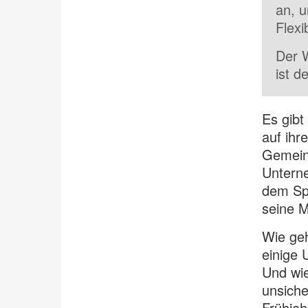
an, u
Flexib
Der W
ist d
Es gibt
auf ihr
Gemeins
Unterne
dem Spi
seine M
Wie geh
einige 
Und wie
unsiche
Frühjah