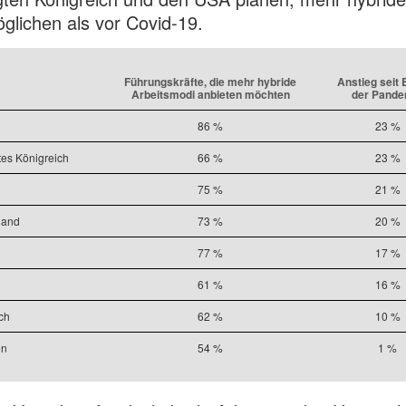
glichen als vor Covid-19.
Führungskräfte, die mehr hybride
Anstieg seit 
Arbeitsmodi anbieten möchten
der Pande
86 %
23 %
tes Königreich
66 %
23 %
75 %
21 %
land
73 %
20 %
77 %
17 %
61 %
16 %
ch
62 %
10 %
en
54 %
1 %