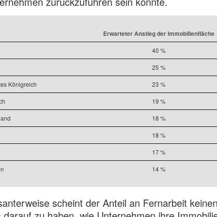
ernehmen zurückzuführen sein könnte.
Erwarteter Anstieg der Immobilienfläche
40 %
25 %
tes Königreich
23 %
ch
19 %
land
18 %
18 %
17 %
en
14 %
santerweise scheint der Anteil an Fernarbeit keine
s darauf zu haben, wie Unternehmen ihre Immobili