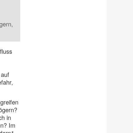
gern,
fluss
 auf
fahr,
greifen
zögern?
h in
en? Im
dern1,