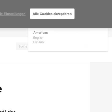
×
Are you in United States?
ie-Einstellungen
Alle Cookies akzeptieren
Would you like to see Products we sell in
your region?
Americas
EINLOGGEN / ANMELDEN
English
Español
e
mit der