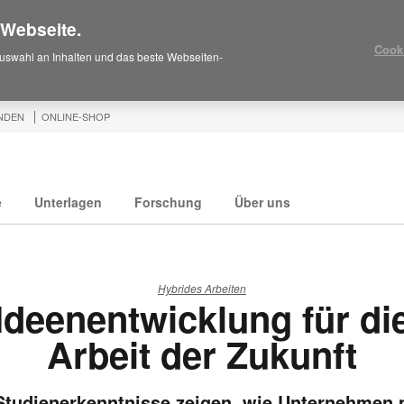
 Webseite.
Cook
uswahl an Inhalten und das beste Webseiten-
NDEN
ONLINE-SHOP
e
Unterlagen
Forschung
Über uns
Hybrides Arbeiten
Ideenentwicklung für di
Arbeit der Zukunft
tudienerkenntnisse zeigen, wie Unternehmen 