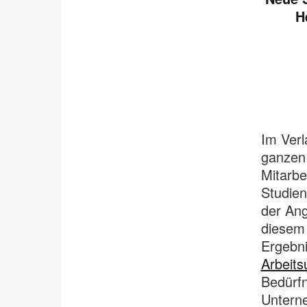
H
Im Ver
ganzen 
Mitarbe
Studie
der Ang
diesem 
Ergebni
Arbeit
Bedürf
Unterne