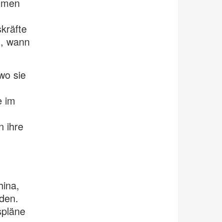
ehmen
kräfte
n, wann
wo sie
e im
 ihre
hina,
den.
spläne