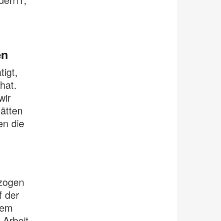
en
igt,
hat.
wir
ätten
en die
zogen
f der
dem
 Arbeit