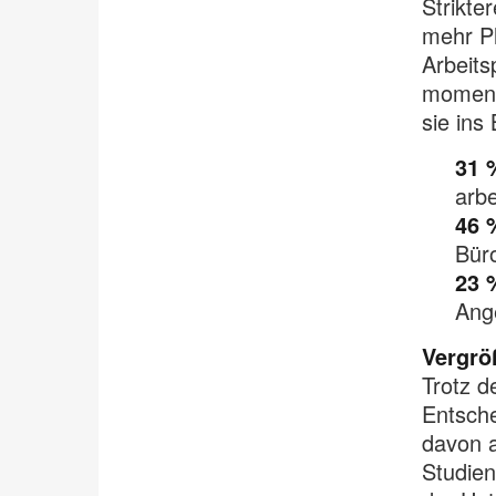
Strikte
mehr Pl
Arbeits
momenta
sie in
31 
arb
46 
Büro
23 
Ange
Vergrö
Trotz d
Entsche
davon a
Studien