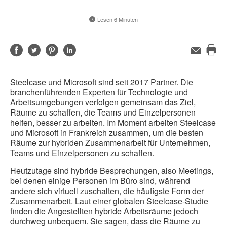
Lesen 6 Minuten
Auf
Auf
Auf
Auf
E-
Mail-
Die
Facebook
Twitter
Pinterest
LinkedIn
Adresse
Sei
teilen
teilen
teilen
teilen
Steelcase und Microsoft sind seit 2017 Partner. Die
dru
branchenführenden Experten für Technologie und
Arbeitsumgebungen verfolgen gemeinsam das Ziel,
Räume zu schaffen, die Teams und Einzelpersonen
helfen, besser zu arbeiten. Im Moment arbeiten Steelcase
und Microsoft in Frankreich zusammen, um die besten
Räume zur hybriden Zusammenarbeit für Unternehmen,
Teams und Einzelpersonen zu schaffen.
Heutzutage sind hybride Besprechungen, also Meetings,
bei denen einige Personen im Büro sind, während
andere sich virtuell zuschalten, die häufigste Form der
Zusammenarbeit. Laut einer globalen Steelcase-Studie
finden die Angestellten hybride Arbeitsräume jedoch
durchweg unbequem. Sie sagen, dass die Räume zu