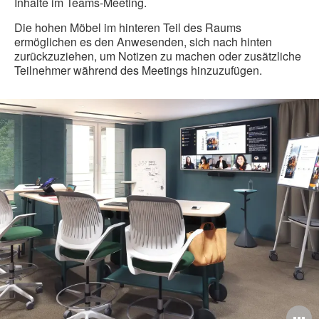
Inhalte im Teams-Meeting.
Die hohen Möbel im hinteren Teil des Raums
ermöglichen es den Anwesenden, sich nach hinten
zurückzuziehen, um Notizen zu machen oder zusätzliche
Teilnehmer während des Meetings hinzuzufügen.
Microsoft
Team
Spaces
ildbeschreibung
B