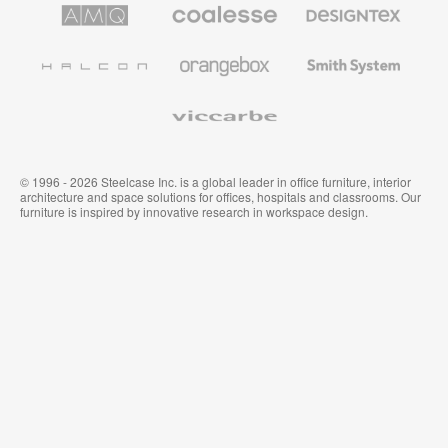
AMQ
Coalesse
Designtex
Solutions
Büromöbel
Textilien
und
Wandverkleidung
Halcon
Orangebox
Smith
System
Viccarbe
© 1996 - 2026 Steelcase Inc. is a global leader in office furniture, interior
architecture and space solutions for offices, hospitals and classrooms. Our
furniture is inspired by innovative research in workspace design.