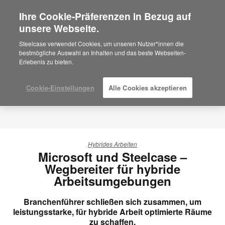
Ihre Cookie-Präferenzen in Bezug auf
×
Are you in United States?
unsere Webseite.
Would you like to see Products we sell in
Steelcase verwendet Cookies, um unseren Nutzer*innen die
your region?
bestmögliche Auswahl an Inhalten und das beste Webseiten-
Erlebenis zu bieten.
Americas
English
Español
Cookie-Einstellungen
Alle Cookies akzeptieren
Hybrides Arbeiten
Microsoft und Steelcase –
Wegbereiter für hybride
Arbeitsumgebungen
Branchenführer schließen sich zusammen, um
leistungsstarke, für hybride Arbeit optimierte Räume
zu schaffen.