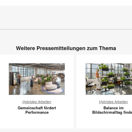
Weitere Pressemitteilungen zum Thema
Gemeinschaft
Balance
Hybrides Arbeiten
Hybrides Arbeiten
fördert
im
Gemeinschaft fördert
Balance im
Performance
Bildschi
Performance
Bildschirmalltag find
finden