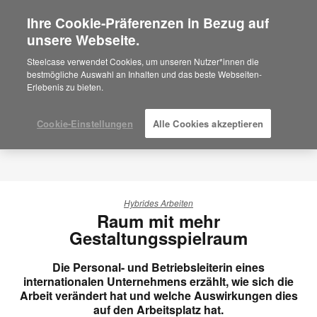
Ihre Cookie-Präferenzen in Bezug auf
×
Are you in United States?
unsere Webseite.
Would you like to see Products we sell in
Steelcase verwendet Cookies, um unseren Nutzer*innen die
your region?
bestmögliche Auswahl an Inhalten und das beste Webseiten-
Erlebenis zu bieten.
Americas
English
Español
Cookie-Einstellungen
Alle Cookies akzeptieren
Hybrides Arbeiten
Raum mit mehr
Gestaltungsspielraum
Die Personal- und Betriebsleiterin eines
internationalen Unternehmens erzählt, wie sich die
Arbeit verändert hat und welche Auswirkungen dies
auf den Arbeitsplatz hat.