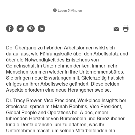
Lesen 5 Minuten
Auf
Auf
Auf
Auf
E-
Mail-
Die
Facebook
Twitter
Pinterest
LinkedIn
Adresse
Sei
teilen
teilen
teilen
teilen
Der Übergang zu hybriden Arbeitsformen wirkt sich
dru
darauf aus, wie Führungskräfte über den Arbeitsplatz und
über die Notwendigkeit des Entstehens von
Gemeinschaft im Unternehmen denken. Immer mehr
Menschen kommen wieder in ihre Unternehmensbüros.
Sie bringen neue Erwartungen mit. Gleichzeitig hat sich
einiges an ihrer Arbeitsweise geändert. Diese beiden
Aspekte erfordern eine neue Herangehensweise.
Dr. Tracy Brower, Vice President, Workplace Insights bei
Steelcase, sprach mit Mariah Robbins, Vice President,
Global People and Operations bei A-dec, einem
führenden Hersteller von Büromöbeln und Bürozubehör
für die Dentalbranche, um zu erfahren, was ihr
Unternehmen macht, um seinen Mitarbeitenden ein