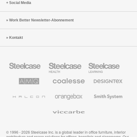
Social Media
Work Better Newsletter-Abonnement
Kontakt
Steelcase
Steelcase
Steelcase
Büromöbel
Health
Education
Möbel
AMQ
Coalesse
Designtex
Solutions
Büromöbel
Textilien
und
Wandverkleidung
Halcon
Orangebox
Smith
System
Viccarbe
© 1996 - 2026 Steelcase Inc. is a global leader in office furniture, interior
architecture and space solutions for offices, hospitals and classrooms. Our