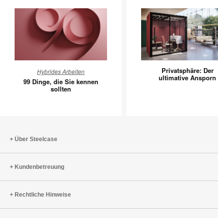
99
Privatsp
Privatsphäre: Der
Hybrides Arbeiten
Dinge,
Der
ultimative Ansporn
99 Dinge, die Sie kennen
die
ultimativ
sollten
Sie
Ansporn
kennen
sollten
Über Steelcase
Kundenbetreuung
Rechtliche Hinweise