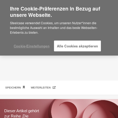
Ihre Cookie-Präferenzen in Bezug auf
×
Are you in United States?
unsere Webseite.
Privatsphäre: Der ultimative Ansporn
Would you like to see Products we sell in
Steelcase verwendet Cookies, um unseren Nutzer*innen die
your region?
bestmögliche Auswahl an Inhalten und das beste Webseiten-
Erlebenis zu bieten.
Americas
English
Español
Cookie-Einstellungen
Alle Cookies akzeptieren
SPEICHERN
WEITERLEITEN
Dieser Artikel gehört
zur Reihe ‚Die