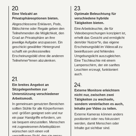
Eine Vielzahl an
Optimale Beleuchtung für
Privatsphäreoptionen bieten.
verschiedene hybride
Tätigkeiten bieten.
Abgeschlossene Enklaven, Pods,
Bildschirme oder Regale geben den
Eine Arbeitsleuchte, die für
Teilnehmenden die Möglichkeit, den
Videobesprechungen konzipiert ist,
Grad an Privatsphäre an ihre
erhellt das Gesicht und ermöglicht
jeweilige Aufgabe anzupassen. Ein
dem/der Nutzer*in, das eigene
geschickt gewählter Hintergrund
Erscheinungsbild im Videocall zu
schafft ein professionelles
beeinflussen und fehlendes
Erscheinungsbild ohne die anderen
Umgebungslicht auszugleichen.
Teilnehmer*innen abzulenken.
Eine Tischleuchte mit einem
Lampenschirm, der ein sanftes
Leuchten erzeugt, funktioniert
auch.
Ein breites Angebot an
Sitzgelegenheiten zur
Externe Monitore erleichtern
Unterstützung verschiedener
nicht nur, zwischen zwei
Arbeitsmodi.
Tätigkeiten zu wechseln,
In gemeinsam genutzten Bereichen
sondern vereinfachen es auch,
sollten Stühle für alle Körperformen
Inhalte per Video zu teilen.
und -größen geeignet sein und nur
Externe Kameras können anders
ein paar Handgriffe erfordern, um
positioniert oder neu fokussiert
sie bequem einzustellen. Menschen
werden, damit Menschen oder
mit zugewiesenen Arbeitsplätzen
Inhalte gut sichtbar sind.
wünschen sich einen voll
verstellbaren Stuhl, den sie genau