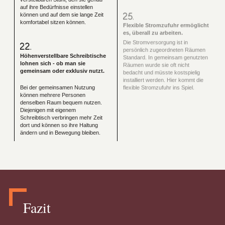
auf ihre Bedürfnisse einstellen
können und auf dem sie lange Zeit
komfortabel sitzen können.
Flexible Stromzufuhr ermöglicht
es, überall zu arbeiten.
Die Stromversorgung ist in
persönlich zugeordneten Räumen
Standard. In gemeinsam genutzten
Höhenverstellbare Schreibtische
Räumen wurde sie oft nicht
lohnen sich - ob man sie
bedacht und müsste kostspielig
gemeinsam oder exklusiv nutzt.
installiert werden. Hier kommt die
flexible Stromzufuhr ins Spiel.
Bei der gemeinsamen Nutzung
können mehrere Personen
denselben Raum bequem nutzen.
Diejenigen mit eigenem
Schreibtisch verbringen mehr Zeit
dort und können so ihre Haltung
ändern und in Bewegung bleiben.
Fazit