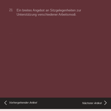
21
Ein breites Angebot an Sitzgelegenheiten zur
Unterstützung verschiedener Arbeitsmodi.
22
Höhenverstellbare Schreibtische lohnen sich - ob man sie
gemeinsam oder exklusiv nutzt.
23
Optimale Beleuchtung für verschiedene hybride
Tätigkeiten bieten.
24
Externe Monitore erleichtern nicht nur, zwischen zwei
Tätigkeiten zu wechseln, sondern vereinfachen es auch,
Inhalte per Video zu teilen.
25
Flexible Stromzufuhr ermöglicht es, überall zu arbeiten.
Vorhergehender Artikel
Nächster Artikel