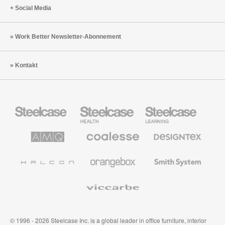
Social Media
Work Better Newsletter-Abonnement
Kontakt
Steelcase
Steelcase
Steelcase
Büromöbel
Health
Education
Möbel
AMQ
Coalesse
Designtex
Solutions
Büromöbel
Textilien
und
Wandverkleidung
Halcon
Orangebox
Smith
System
Viccarbe
© 1996 - 2026 Steelcase Inc. is a global leader in office furniture, interior