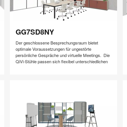
GG7SD8NY
S
GG7SD8NY
Der geschlossene Besprechungsraum bietet
optimale Voraussetzungen für ungestörte
persönliche Gespräche und virtuelle Meetings. ​ Die
QiVi-Stühle passen sich flexibel unterschiedlichen
Auf
Auf
Auf
Auf
Weiterleiten
Speichern
Facebook
Twitter
Pinterest
LinkedIn
teilen
teilen
teilen
teilen