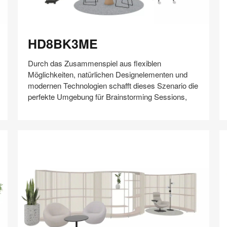
HD8BK3ME
K
HD8BK3ME
Durch das Zusammenspiel aus flexiblen
Möglichkeiten, natürlichen Designelementen und
modernen Technologien schafft dieses Szenario die
perfekte Umgebung für Brainstorming Sessions,
Auf
Auf
Auf
Auf
Weiterleiten
Speichern
Facebook
Twitter
Pinterest
LinkedIn
teilen
teilen
teilen
teilen