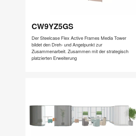
CW9YZ5GS
CW9YZ5GS
Der Steelcase Flex Active Frames Media Tower
bildet den Dreh- und Angelpunkt zur
Zusammenarbeit. Zusammen mit der strategisch
platzierten Erweiterung
Auf
Auf
Auf
Auf
Weiterleiten
Speichern
Facebook
Twitter
Pinterest
LinkedIn
teilen
teilen
teilen
teilen