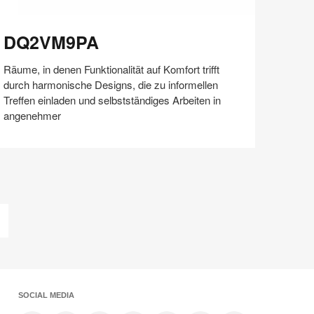
Q2VM9PA
DQ2VM9PA
Räume, in denen Funktionalität auf Komfort trifft
durch harmonische Designs, die zu informellen
Treffen einladen und selbstständiges Arbeiten in
angenehmer
Auf
Auf
Auf
Auf
Weiterleiten
Speichern
Facebook
Twitter
Pinterest
LinkedIn
teilen
teilen
teilen
teilen
Letzte
Seite
SOCIAL MEDIA