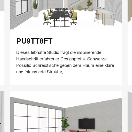
PU9TT8FT
Y
PU9TT8FT
Dieses lebhafte Studio trägt die inspirierende
Handschrift erfahrener Designprofis. Schwarze
Possilio Schreibtische geben dem Raum eine klare
und fokussierte Struktur,
Auf
Auf
Auf
Auf
Weiterleiten
Speichern
Facebook
Twitter
Pinterest
LinkedIn
teilen
teilen
teilen
teilen