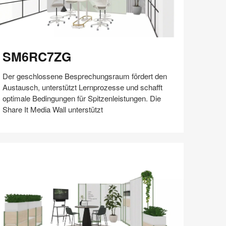
M6RC7ZG
SM6RC7ZG
​Der geschlossene Besprechungsraum fördert den
Austausch, unterstützt Lernprozesse und schafft
optimale Bedingungen für Spitzenleistungen. Die
Share It Media Wall unterstützt
Auf
Auf
Auf
Auf
Weiterleiten
Speichern
Facebook
Twitter
Pinterest
LinkedIn
teilen
teilen
teilen
teilen