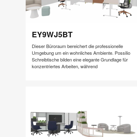
EY9WJ5BT
EY9WJ5BT
Dieser Büroraum bereichert die professionelle
Umgebung um ein wohnliches Ambiente. Possilio
Schreibtische bilden eine elegante Grundlage für
konzentriertes Arbeiten, während
Auf
Auf
Auf
Auf
Weiterleiten
Speichern
Facebook
Twitter
Pinterest
LinkedIn
teilen
teilen
teilen
teilen