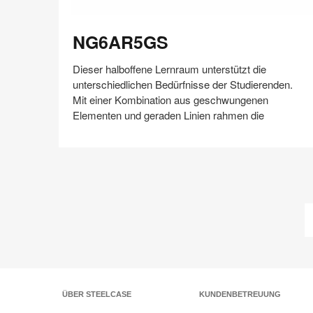
NG6AR5GS
NG6AR5GS
Dieser halboffene Lernraum unterstützt die
unterschiedlichen Bedürfnisse der Studierenden.
Mit einer Kombination aus geschwungenen
Elementen und geraden Linien rahmen die
Auf
Auf
Auf
Auf
Weiterleiten
Speichern
Facebook
Twitter
Pinterest
LinkedIn
teilen
teilen
teilen
teilen
ÜBER STEELCASE
KUNDENBETREUUNG