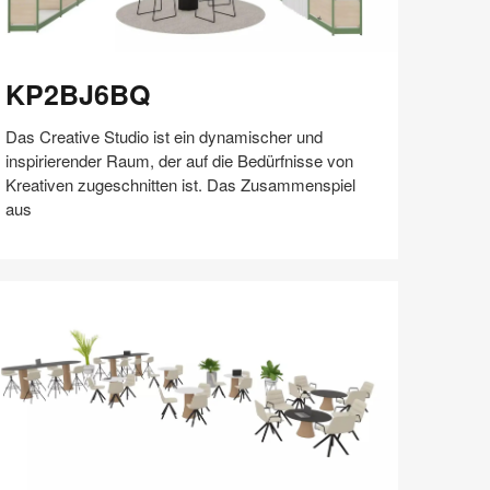
P2BJ6BQ
KP2BJ6BQ
Das Creative Studio ist ein dynamischer und
inspirierender Raum, der auf die Bedürfnisse von
Kreativen zugeschnitten ist. Das Zusammenspiel
aus
Auf
Auf
Auf
Auf
Weiterleiten
Speichern
Facebook
Twitter
Pinterest
LinkedIn
teilen
teilen
teilen
teilen