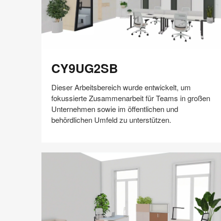
CY9UG2SB
CY9UG2SB
Dieser Arbeitsbereich wurde entwickelt, um
fokussierte Zusammenarbeit für Teams in großen
Unternehmen sowie im öffentlichen und
behördlichen Umfeld zu unterstützen.
Auf
Auf
Auf
Auf
Weiterleiten
Speichern
Facebook
Twitter
Pinterest
LinkedIn
teilen
teilen
teilen
teilen