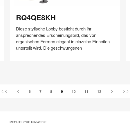
RQ4QE8KH
D
RQ4QE8KH
Diese stylische Lobby besticht durch ihr
ansprechendes Erscheinungsbild, das von
organischen Formen elegant in einzelne Einheiten
unterteilt wird. Die geschwungenen
Auf
Auf
Auf
Auf
Weiterleiten
Speichern
Facebook
Twitter
Pinterest
LinkedIn
teilen
teilen
teilen
teilen
Erste
Vorherige
Nächste
6
7
8
9
10
11
12
Seite
Seite
Seite
RECHTLICHE HINWEISE