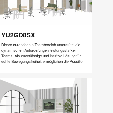
U2GD8SX
YU2GD8SX
Dieser durchdachte Teambereich unterstützt die
dynamischen Anforderungen leistungsstarker
Teams. Als zuverlässige und intuitive Lösung für
echte Bewegungsfreiheit ermöglichen die Possilio
Auf
Auf
Auf
Auf
Weiterleiten
Speichern
Facebook
Twitter
Pinterest
LinkedIn
teilen
teilen
teilen
teilen