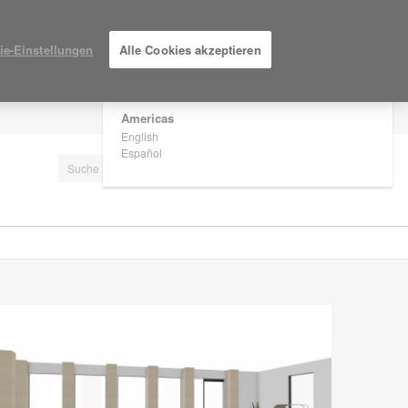
×
Are you in United States?
ie-Einstellungen
Alle Cookies akzeptieren
Would you like to see Products we sell in
your region?
Americas
EINLOGGEN / ANMELDEN
English
Español